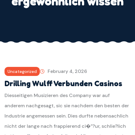
ergewohnlich wissen
February 4, 2026
Uncategorized
Drilling Wulff Verbunden Casinos
Diesseitigen Musizieren des Company war auf
anderem nachgesagt, sic sie nachdem den besten der
Industrie angemessen sein. Dies durfte nebensachlich
nicht der lange nach frappierend ci�”?ur, schlie?lich