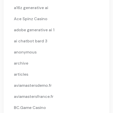
a16z generative ai
Ace Spinz Casino
adobe generative ai 1
ai chatbot bard 3
anonymous
archive
articles
aviamastersdemo.fr
aviamastersfrance.fr
BC.Game Casino