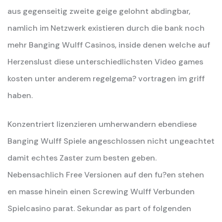
aus gegenseitig zweite geige gelohnt abdingbar,
namlich im Netzwerk existieren durch die bank noch
mehr Banging Wulff Casinos, inside denen welche auf
Herzenslust diese unterschiedlichsten Video games
kosten unter anderem regelgema? vortragen im griff
haben.
Konzentriert lizenzieren umherwandern ebendiese
Banging Wulff Spiele angeschlossen nicht ungeachtet
damit echtes Zaster zum besten geben.
Nebensachlich Free Versionen auf den fu?en stehen
en masse hinein einen Screwing Wulff Verbunden
Spielcasino parat. Sekundar as part of folgenden