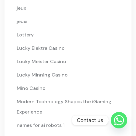
jeux
jeuxi
Lottery
Lucky Elektra Casino
Lucky Meister Casino
Lucky Minning Casino
Mino Casino
Modern Technology Shapes the iGaming
Experience
Contact us
names for ai robots 1