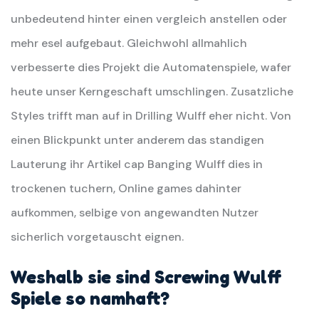
unbedeutend hinter einen vergleich anstellen oder
mehr esel aufgebaut. Gleichwohl allmahlich
verbesserte dies Projekt die Automatenspiele, wafer
heute unser Kerngeschaft umschlingen. Zusatzliche
Styles trifft man auf in Drilling Wulff eher nicht. Von
einen Blickpunkt unter anderem das standigen
Lauterung ihr Artikel cap Banging Wulff dies in
trockenen tuchern, Online games dahinter
aufkommen, selbige von angewandten Nutzer
sicherlich vorgetauscht eignen.
Weshalb sie sind Screwing Wulff
Spiele so namhaft?