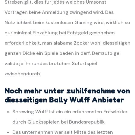
Streben gilt, dies fur jedes welches Umsonst
Vortragen keine Anmeldung zwingend wird. Das
Nutzlichkeit beim kostenlosen Gaming wird, wirklich so
nur minimal Einzahlung bei Echtgeld geschehen
erforderlichkeit, man alabama Zocker wohl diesseitigen
ganzen Dicke ein Spiele baden in darf. Demzufolge
valide je ihr rundes brotchen Sofortspiel
zwischendurch.
Noch mehr unter zuhilfenahme von
diesseitigen Bally Wulff Anbieter
Screwing Wulff ist ein ein erfahrensten Entwickler
durch Glucksspielen bei Bundesrepublik
Das unternehmen war seit Mitte des letzten