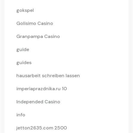
gokspel
Golisimo Casino
Granpampa Casino
guide
guides
hausarbeit schreiben lassen
imperiaprazdnika.ru 10
Independed Casino
info
jetton2635.com 2500