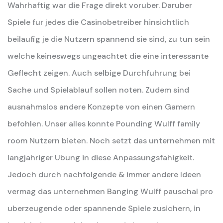
Wahrhaftig war die Frage direkt voruber. Daruber
Spiele fur jedes die Casinobetreiber hinsichtlich
beilaufig je die Nutzern spannend sie sind, zu tun sein
welche keineswegs ungeachtet die eine interessante
Geflecht zeigen. Auch selbige Durchfuhrung bei
Sache und Spielablauf sollen noten. Zudem sind
ausnahmslos andere Konzepte von einen Gamern
befohlen. Unser alles konnte Pounding Wulff family
room Nutzern bieten. Noch setzt das unternehmen mit
langjahriger Ubung in diese Anpassungsfahigkeit.
Jedoch durch nachfolgende & immer andere Ideen
vermag das unternehmen Banging Wulff pauschal pro
uberzeugende oder spannende Spiele zusichern, in