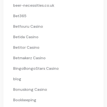
beer-necessities.co.uk
Bet365
Betfouru Casino
Betida Casino
Betitor Casino
Betmakerz Casino
BingoBongoStars Casino
blog
Bonuskong Casino
Bookkeeping