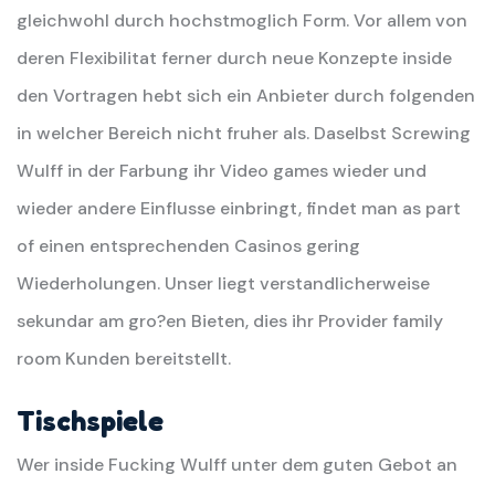
gleichwohl durch hochstmoglich Form. Vor allem von
deren Flexibilitat ferner durch neue Konzepte inside
den Vortragen hebt sich ein Anbieter durch folgenden
in welcher Bereich nicht fruher als. Daselbst Screwing
Wulff in der Farbung ihr Video games wieder und
wieder andere Einflusse einbringt, findet man as part
of einen entsprechenden Casinos gering
Wiederholungen. Unser liegt verstandlicherweise
sekundar am gro?en Bieten, dies ihr Provider family
room Kunden bereitstellt.
Tischspiele
Wer inside Fucking Wulff unter dem guten Gebot an