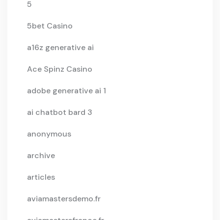
5
5bet Casino
a16z generative ai
Ace Spinz Casino
adobe generative ai 1
ai chatbot bard 3
anonymous
archive
articles
aviamastersdemo.fr