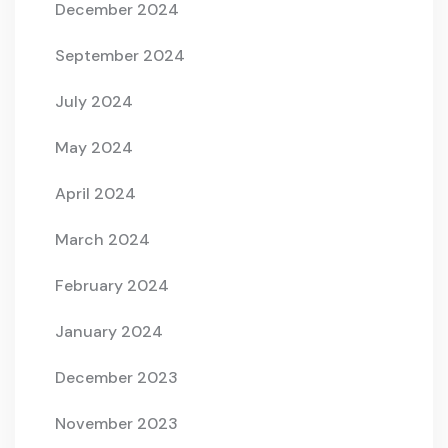
December 2024
September 2024
July 2024
May 2024
April 2024
March 2024
February 2024
January 2024
December 2023
November 2023