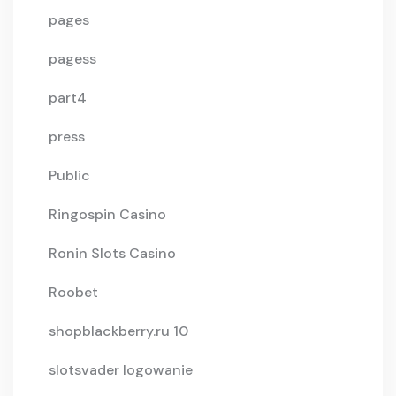
pages
pagess
part4
press
Public
Ringospin Casino
Ronin Slots Casino
Roobet
shopblackberry.ru 10
slotsvader logowanie