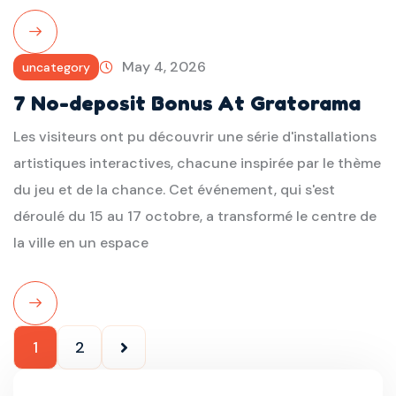
Read
May 4, 2026
uncategory
More
7 No-deposit Bonus At Gratorama
Les visiteurs ont pu découvrir une série d'installations
artistiques interactives, chacune inspirée par le thème
du jeu et de la chance. Cet événement, qui s'est
déroulé du 15 au 17 octobre, a transformé le centre de
la ville en un espace
Read
1
2
More