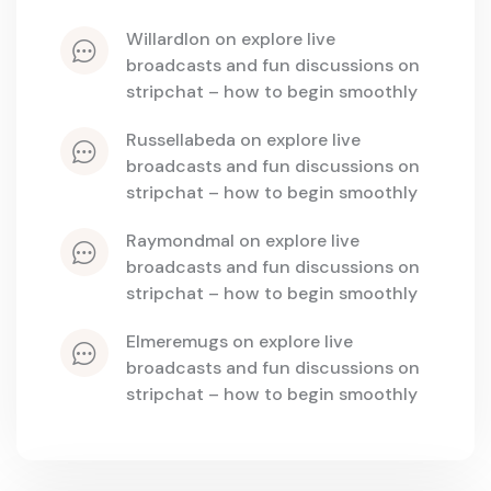
willardlon
 on 
explore live 
broadcasts and fun discussions on 
stripchat – how to begin smoothly
russellabeda
 on 
explore live 
broadcasts and fun discussions on 
stripchat – how to begin smoothly
raymondmal
 on 
explore live 
broadcasts and fun discussions on 
stripchat – how to begin smoothly
elmeremugs
 on 
explore live 
broadcasts and fun discussions on 
stripchat – how to begin smoothly