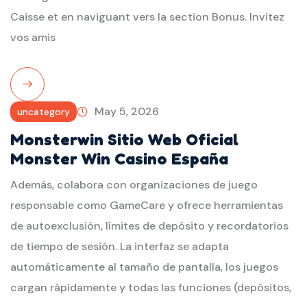
Caisse et en naviguant vers la section Bonus. Invitez
vos amis
Read
May 5, 2026
uncategory
More
Monsterwin Sitio Web Oficial
Monster Win Casino España
Además, colabora con organizaciones de juego
responsable como GameCare y ofrece herramientas
de autoexclusión, límites de depósito y recordatorios
de tiempo de sesión. La interfaz se adapta
automáticamente al tamaño de pantalla, los juegos
cargan rápidamente y todas las funciones (depósitos,