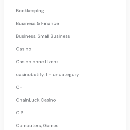
Bookkeeping
Business & Finance
Business, Small Business
Casino
Casino ohne Lizenz
casinobetify.it – uncategory
CH
ChainLuck Casino
CIB
Computers, Games