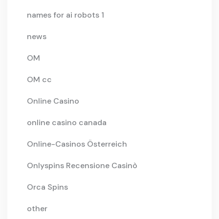
names for ai robots 1
news
OM
OM cc
Online Casino
online casino canada
Online-Casinos Österreich
Onlyspins Recensione Casinò
Orca Spins
other