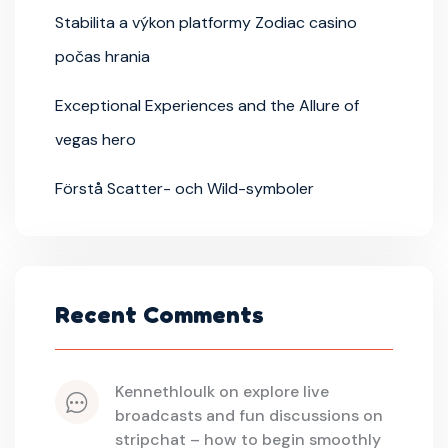
Stabilita a výkon platformy Zodiac casino
počas hrania
Exceptional Experiences and the Allure of
vegas hero
Förstå Scatter- och Wild-symboler
Recent Comments
kennethloulk
 on 
explore live 
broadcasts and fun discussions on 
stripchat – how to begin smoothly