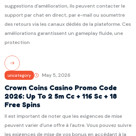
suggestions d'amélioration, ils peuvent contacter le
support par chat en direct, par e-mail ou soumettre
des retours via les canaux dédiés de la plateforme. Ces
améliorations garantissent un gameplay fluide, une
protection
Read
May 5, 2026
uncategory
More
Crown Coins Casino Promo Code
2026: Up To 2 5m Cc + 116 Sc + 18
Free Spins
Il est important de noter que les exigences de mise
peuvent varier d'une offre à l'autre. Vous pouvez suivre
les exigences de mise de vos bonus en accédant à la