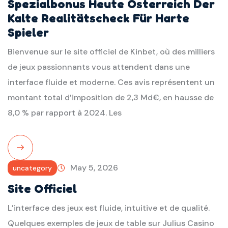
Spezialbonus Heute Österreich Der
Kalte Realitätscheck Für Harte
Spieler
Bienvenue sur le site officiel de Kinbet, où des milliers
de jeux passionnants vous attendent dans une
interface fluide et moderne. Ces avis représentent un
montant total d’imposition de 2,3 Md€, en hausse de
8,0 % par rapport à 2024. Les
Read
May 5, 2026
uncategory
More
Site Officiel
L’interface des jeux est fluide, intuitive et de qualité.
Quelques exemples de jeux de table sur Julius Casino