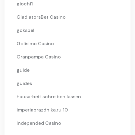
giochi1
GladiatorsBet Casino
gokspel
Golisimo Casino
Granpampa Casino
guide
guides
hausarbeit schreiben lassen
imperiaprazdnika.ru 10
Independed Casino