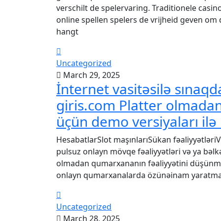
verschilt de spelervaring. Traditionele casin
online spellen spelers de vrijheid geven om 
hangt
Read
More
Uncategorized
March 29, 2025
İnternet vasitəsilə sınaq
giris.com Platter olmada
üçün demo versiyaları ilə 
HesabatlarSlot maşınlarıSükan fəaliyyətləriV
pulsuz onlayn mövqe fəaliyyətləri və ya bəlkə 
olmadan qumarxananın fəaliyyətini düşünmək
onlayn qumarxanalarda özünəinam yaratma
Read
More
Uncategorized
March 28, 2025