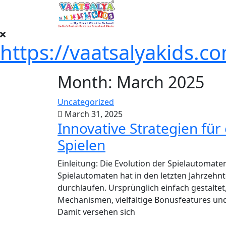
https://vaatsalyakids.c
Month:
March 2025
Uncategorized
March 31, 2025
Innovative Strategien für 
Spielen
Einleitung: Die Evolution der Spielautomate
Spielautomaten hat in den letzten Jahrzeh
durchlaufen. Ursprünglich einfach gestalt
Mechanismen, vielfältige Bonusfeatures und
Damit versehen sich