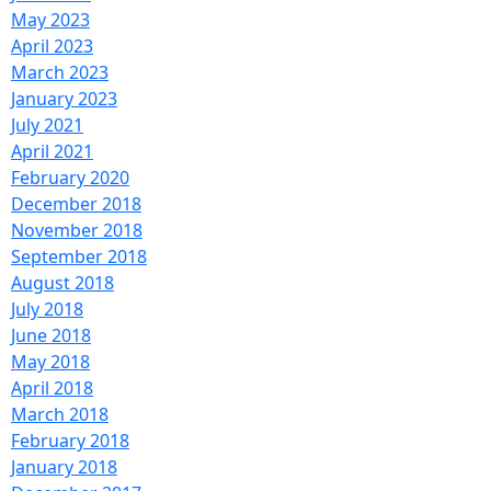
May 2023
April 2023
March 2023
January 2023
July 2021
April 2021
February 2020
December 2018
November 2018
September 2018
August 2018
July 2018
June 2018
May 2018
April 2018
March 2018
February 2018
January 2018