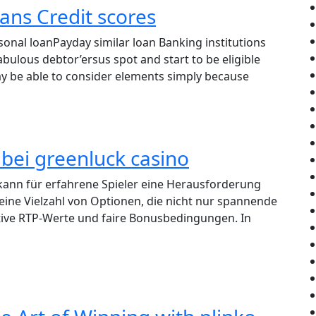
ans Credit scores
onal loanPayday similar loan Banking institutions
fabulous debtor’ersus spot and start to be eligible
ay be able to consider elements simply because
 bei greenluck casino
kann für erfahrene Spieler eine Herausforderung
 eine Vielzahl von Optionen, die nicht nur spannende
ktive RTP-Werte und faire Bonusbedingungen. In