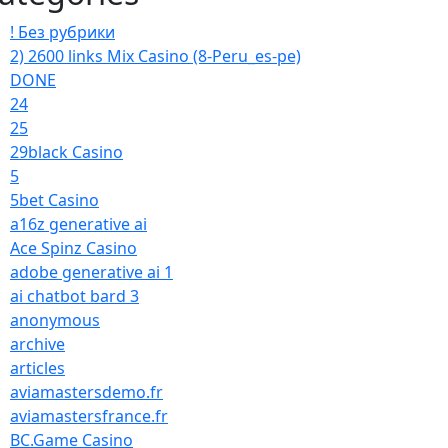
! Без рубрики
2) 2600 links Mix Casino (8-Peru_es-pe)
DONE
24
25
29black Casino
5
5bet Casino
a16z generative ai
Ace Spinz Casino
adobe generative ai 1
ai chatbot bard 3
anonymous
archive
articles
aviamastersdemo.fr
aviamastersfrance.fr
BC.Game Casino