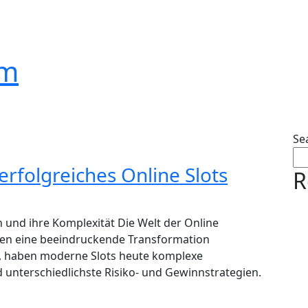
om
Se
erfolgreiches Online Slots
R
n und ihre Komplexität Die Welt der Online
nten eine beeindruckende Transformation
et, haben moderne Slots heute komplexe
 unterschiedlichste Risiko- und Gewinnstrategien.