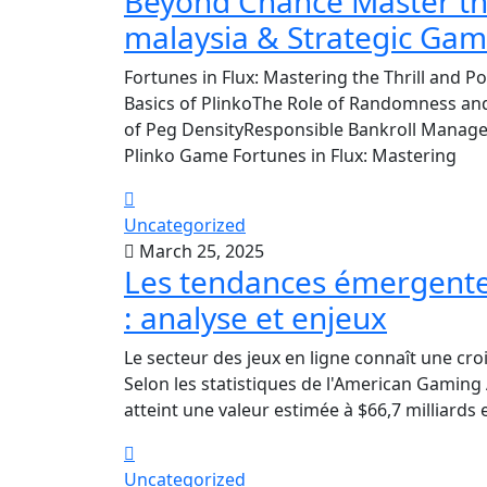
Beyond Chance Master the
malaysia & Strategic Gam
Fortunes in Flux: Mastering the Thrill and 
Basics of PlinkoThe Role of Randomness an
of Peg DensityResponsible Bankroll Managem
Plinko Game Fortunes in Flux: Mastering
Read
More
Uncategorized
March 25, 2025
Les tendances émergente
: analyse et enjeux
Le secteur des jeux en ligne connaît une cro
Selon les statistiques de l'American Gaming 
atteint une valeur estimée à $66,7 milliards
Read
More
Uncategorized