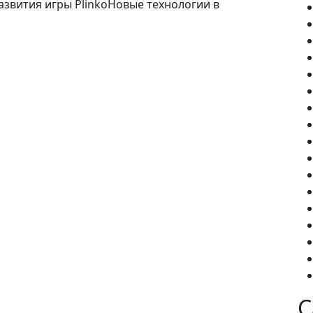
азвития игры PlinkoНовые технологии в
C