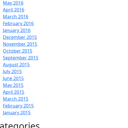
May 2016
April 2016
March 2016
February 2016
January 2016
December 2015
November 2015
October 2015
September 2015
August 2015
July 2015
June 2015
May 2015
April 2015
March 2015
February 2015
January 2015
ategories