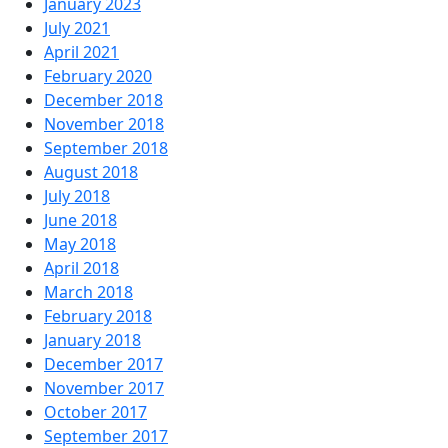
January 2023
July 2021
April 2021
February 2020
December 2018
November 2018
September 2018
August 2018
July 2018
June 2018
May 2018
April 2018
March 2018
February 2018
January 2018
December 2017
November 2017
October 2017
September 2017