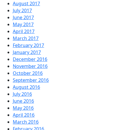
August 2017
July 2017
June 2017
May 2017
April 2017
March 2017
February 2017
January 2017
December 2016
November 2016
October 2016
September 2016
August 2016
July 2016
June 2016
May 2016
April 2016
March 2016
February 2016