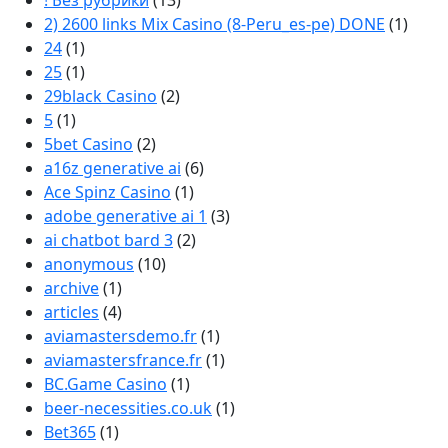
! Без рубрики
(13)
2) 2600 links Mix Casino (8-Peru_es-pe) DONE
(1)
24
(1)
25
(1)
29black Casino
(2)
5
(1)
5bet Casino
(2)
a16z generative ai
(6)
Ace Spinz Casino
(1)
adobe generative ai 1
(3)
ai chatbot bard 3
(2)
anonymous
(10)
archive
(1)
articles
(4)
aviamastersdemo.fr
(1)
aviamastersfrance.fr
(1)
BC.Game Casino
(1)
beer-necessities.co.uk
(1)
Bet365
(1)