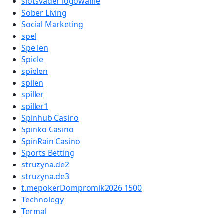
slotsvader logowanie
Sober Living
Social Marketing
spel
Spellen
Spiele
spielen
spilen
spiller
spiller1
Spinhub Casino
Spinko Casino
SpinRain Casino
Sports Betting
struzyna.de2
struzyna.de3
t.mepokerDompromik2026 1500
Technology
Termal