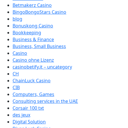
Betmakerz Casino
BingoBongoStars Casino
blog
Bonuskong Casino
Bookkeeping
Business & Finance
Business, Small Business
Casino
Casino ohne Lizenz
casinobetify.it – uncategory
CH
ChainLuck Casino
CIB
Computers, Games
Consulting services in the UAE
Corsair 100 txt
des jeux
Digital Solution