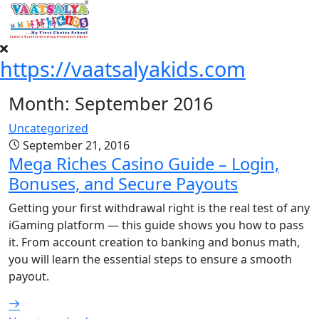
https://vaatsalyakids.com
Month:
September 2016
Uncategorized
September 21, 2016
Mega Riches Casino Guide – Login,
Bonuses, and Secure Payouts
Getting your first withdrawal right is the real test of any
iGaming platform — this guide shows you how to pass
it. From account creation to banking and bonus math,
you will learn the essential steps to ensure a smooth
payout.
Read