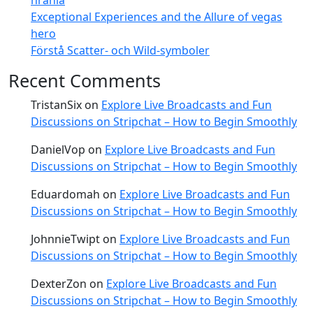
hrania
Exceptional Experiences and the Allure of vegas
hero
Förstå Scatter- och Wild-symboler
Recent Comments
TristanSix
on
Explore Live Broadcasts and Fun
Discussions on Stripchat – How to Begin Smoothly
DanielVop
on
Explore Live Broadcasts and Fun
Discussions on Stripchat – How to Begin Smoothly
Eduardomah
on
Explore Live Broadcasts and Fun
Discussions on Stripchat – How to Begin Smoothly
JohnnieTwipt
on
Explore Live Broadcasts and Fun
Discussions on Stripchat – How to Begin Smoothly
DexterZon
on
Explore Live Broadcasts and Fun
Discussions on Stripchat – How to Begin Smoothly