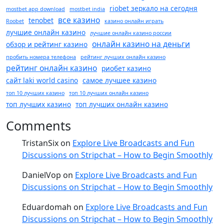
riobet зеркало на сегодня
mostbet app download
mostbet india
все казино
tenobet
Roobet
казино онлайн играть
лучшие онлайн казино
лучшие онлайн казино россии
онлайн казино на деньги
обзор и рейтинг казино
пробить номера телефона
рейтинг лучших онлайн казино
рейтинг онлайн казино
риобет казино
сайт laki world casino
самое лучшее казино
топ 10 лучших казино
топ 10 лучших онлайн казино
топ лучших казино
топ лучших онлайн казино
Comments
TristanSix
on
Explore Live Broadcasts and Fun
Discussions on Stripchat – How to Begin Smoothly
DanielVop
on
Explore Live Broadcasts and Fun
Discussions on Stripchat – How to Begin Smoothly
Eduardomah
on
Explore Live Broadcasts and Fun
Discussions on Stripchat – How to Begin Smoothly