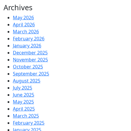
Archives
May 2026
April 2026
March 2026
February 2026
January 2026
December 2025
November 2025
October 2025
September 2025
August 2025
July 2025
June 2025
May 2025
April 2025
March 2025
February 2025
January 2025