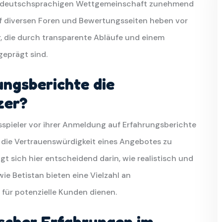
n der deutschsprachigen Wettgemeinschaft zunehmend
 diversen Foren und Bewertungsseiten heben vor
r, die durch transparente Abläufe und einem
eprägt sind.
ungsberichte die
zer?
sspieler vor ihrer Anmeldung auf Erfahrungsberichte
die Vertrauenswürdigkeit eines Angebotes zu
gt sich hier entscheidend darin, wie realistisch und
wie Betistan bieten eine Vielzahl an
e für potenzielle Kunden dienen.
ischer Erfahrungen im