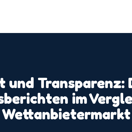
it und Transparenz:
berichten im Vergle
Wettanbietermarkt