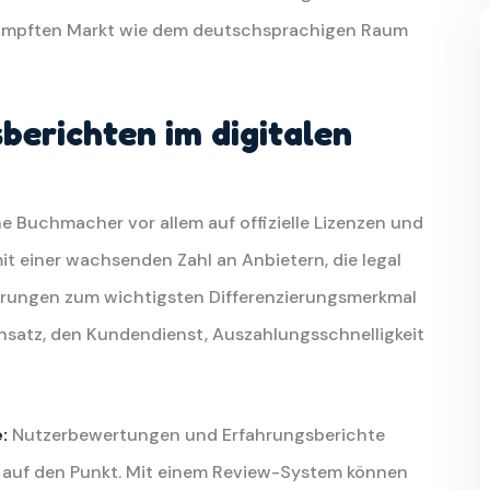
mkämpften Markt wie dem deutschsprachigen Raum
berichten im digitalen
ne Buchmacher vor allem auf offizielle Lizenzen und
it einer wachsenden Zahl an Anbietern, die legal
fahrungen zum wichtigsten Differenzierungsmerkmal
insatz, den Kundendienst, Auszahlungsschnelligkeit
:
Nutzerbewertungen und Erfahrungsberichte
rm auf den Punkt. Mit einem Review-System können