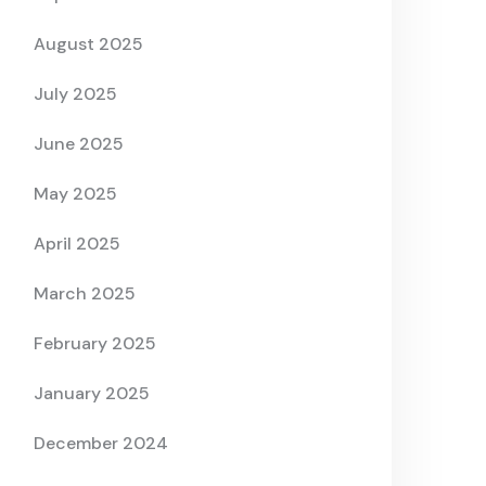
August 2025
July 2025
June 2025
May 2025
April 2025
March 2025
February 2025
January 2025
December 2024