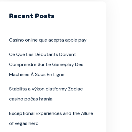
Recent Posts
Casino online que acepta apple pay
Ce Que Les Débutants Doivent
Comprendre Sur Le Gameplay Des
Machines À Sous En Ligne
Stabilita a výkon platformy Zodiac
casino počas hrania
Exceptional Experiences and the Allure
of vegas hero