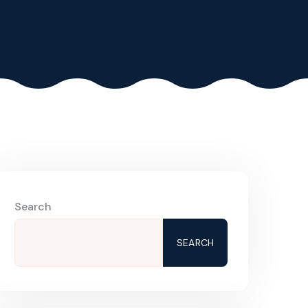
Search
SEARCH