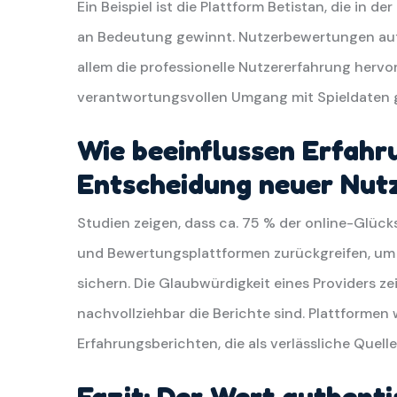
Ein Beispiel ist die Plattform Betistan, die i
an Bedeutung gewinnt. Nutzerbewertungen auf
allem die professionelle Nutzererfahrung hervo
verantwortungsvollen Umgang mit Spieldaten g
Wie beeinflussen Erfahr
Entscheidung neuer Nut
Studien zeigen, dass ca. 75 % der online-Glück
und Bewertungsplattformen zurückgreifen, um 
sichern. Die Glaubwürdigkeit eines Providers zei
nachvollziehbar die Berichte sind. Plattformen 
Erfahrungsberichten, die als verlässliche Quell
Fazit: Der Wert authent