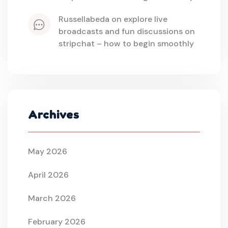
russellabeda
 on 
explore live 
broadcasts and fun discussions on 
stripchat – how to begin smoothly
Archives
May 2026
April 2026
March 2026
February 2026