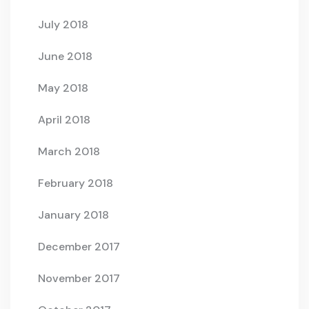
July 2018
June 2018
May 2018
April 2018
March 2018
February 2018
January 2018
December 2017
November 2017