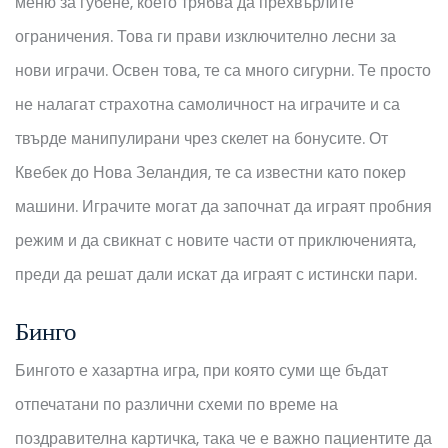
меню за губене, което трябва да прехвърлите
ограничения. Това ги прави изключително лесни за
нови играчи. Освен това, те са много сигурни. Те просто
не налагат страхотна самоличност на играчите и са
твърде манипулирани чрез скелет на бонусите. От
Квебек до Нова Зеландия, те са известни като покер
машини. Играчите могат да започнат да играят пробния
режим и да свикнат с новите части от приключенията,
преди да решат дали искат да играят с истински пари.
Бинго
Бингото е хазартна игра, при която суми ще бъдат
отпечатани по различни схеми по време на
поздравителна картичка, така че е важно пациентите да