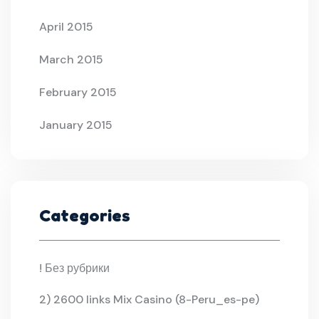
April 2015
March 2015
February 2015
January 2015
Categories
! Без рубрики
2) 2600 links Mix Casino (8-Peru_es-pe)