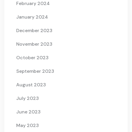
February 2024
January 2024
December 2023
November 2023
October 2023
September 2023
August 2023
July 2023
June 2023
May 2023