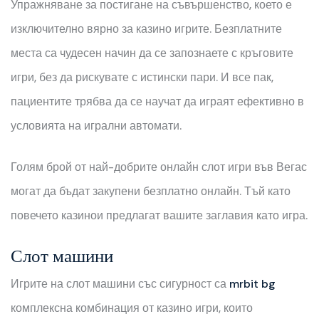
Упражняване за постигане на съвършенство, което е
изключително вярно за казино игрите. Безплатните
места са чудесен начин да се запознаете с кръговите
игри, без да рискувате с истински пари. И все пак,
пациентите трябва да се научат да играят ефективно в
условията на игрални автомати.
Голям брой от най-добрите онлайн слот игри във Вегас
могат да бъдат закупени безплатно онлайн.
Тъй като
повечето казинои предлагат вашите заглавия като игра.
Слот машини
Игрите на слот машини със сигурност са
mrbit bg
комплексна комбинация от казино игри, които