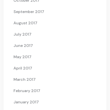
October 2017
September 2017
August 2017
July 2017
June 2017
May 2017
April 2017
March 2017
February 2017
January 2017