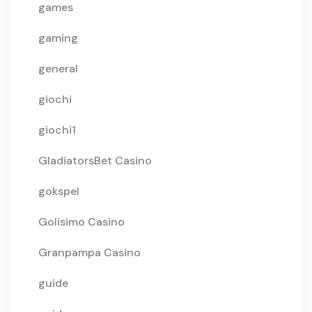
games
gaming
general
giochi
giochi1
GladiatorsBet Casino
gokspel
Golisimo Casino
Granpampa Casino
guide