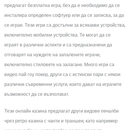
предлагат безплатна игра, без да е необходимо да се
инсталира определен софтуер или да се записва, за да
се играе. Тези игри са достъпни за всякакви устройства,
включително мобилни устройства. Те могат да се
играят в различни аспекти и са предназначени да
отговарят на нуждите на запалените играчи,
включително стиловете на залагане. Много игри са
видео пай гоу покер, други са с истински пари с някои
различни съвременни услуги, които дават на играчите
възможност да се възползват.
Тези онлайн казина предлагат други видове печалби
чрез ретро казина с чанти и траншеи, като например