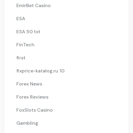
EmirBet Casino
ESA
ESA 50 txt
FinTech
first
fixprice-katalog.ru 10
Forex News
Forex Reviews
FoxSlots Casino
Gambling