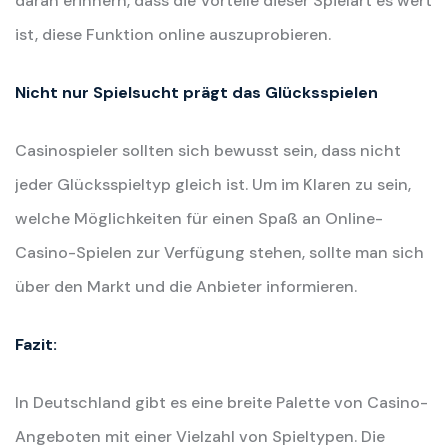
daran erinnern, dass die Vorteile dieser Spielart es wert
ist, diese Funktion online auszuprobieren.
Nicht nur Spielsucht prägt das Glücksspielen
Casinospieler sollten sich bewusst sein, dass nicht
jeder Glücksspieltyp gleich ist. Um im Klaren zu sein,
welche Möglichkeiten für einen Spaß an Online-
Casino-Spielen zur Verfügung stehen, sollte man sich
über den Markt und die Anbieter informieren.
Fazit:
In Deutschland gibt es eine breite Palette von Casino-
Angeboten mit einer Vielzahl von Spieltypen. Die