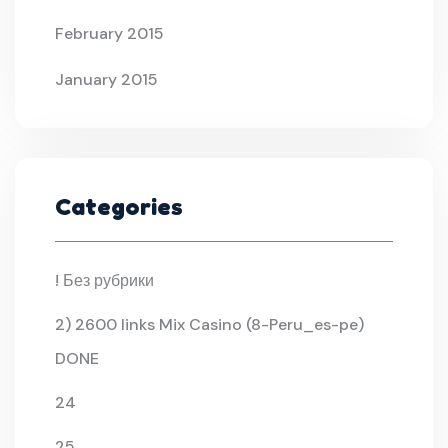
February 2015
January 2015
Categories
! Без рубрики
2) 2600 links Mix Casino (8-Peru_es-pe)
DONE
24
25