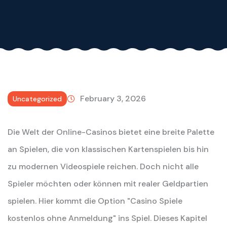
February 3, 2026
Uncategorized
Die Welt der Online-Casinos bietet eine breite Palette
an Spielen, die von klassischen Kartenspielen bis hin
zu modernen Videospiele reichen. Doch nicht alle
Spieler möchten oder können mit realer Geldpartien
spielen. Hier kommt die Option "Casino Spiele
kostenlos ohne Anmeldung" ins Spiel. Dieses Kapitel