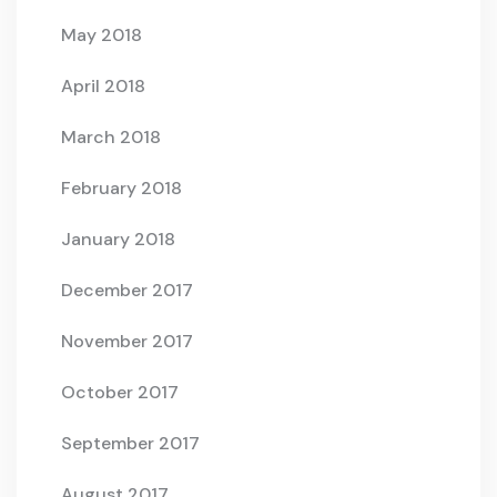
May 2018
April 2018
March 2018
February 2018
January 2018
December 2017
November 2017
October 2017
September 2017
August 2017