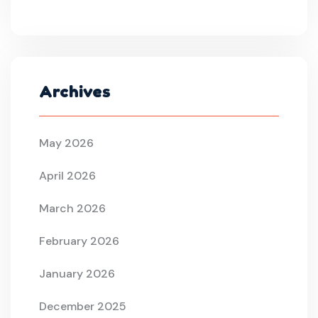
Archives
May 2026
April 2026
March 2026
February 2026
January 2026
December 2025