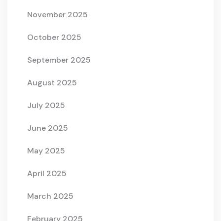
November 2025
October 2025
September 2025
August 2025
July 2025
June 2025
May 2025
April 2025
March 2025
February 2025