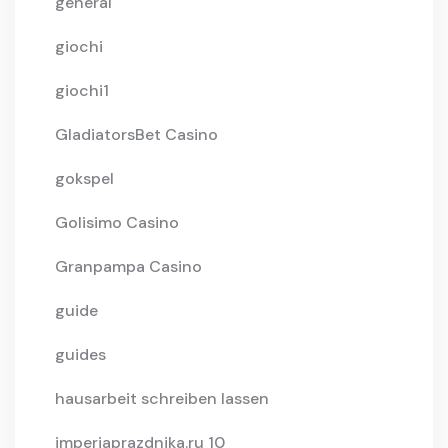
general
giochi
giochi1
GladiatorsBet Casino
gokspel
Golisimo Casino
Granpampa Casino
guide
guides
hausarbeit schreiben lassen
imperiaprazdnika.ru 10