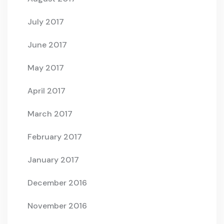
July 2017
June 2017
May 2017
April 2017
March 2017
February 2017
January 2017
December 2016
November 2016