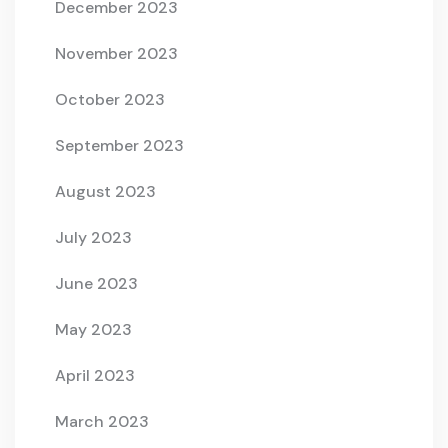
December 2023
November 2023
October 2023
September 2023
August 2023
July 2023
June 2023
May 2023
April 2023
March 2023