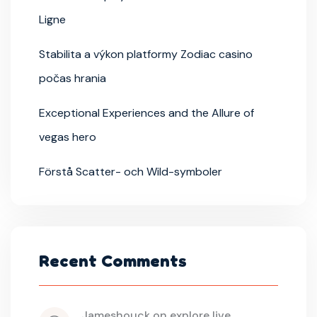
Ligne
Stabilita a výkon platformy Zodiac casino
počas hrania
Exceptional Experiences and the Allure of
vegas hero
Förstå Scatter- och Wild-symboler
Recent Comments
jameshouck
 on 
explore live 