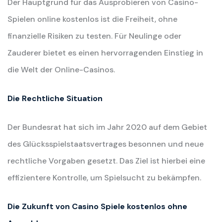
Der Hauptgrund für das Ausprobieren von Casino-
Spielen online kostenlos ist die Freiheit, ohne
finanzielle Risiken zu testen. Für Neulinge oder
Zauderer bietet es einen hervorragenden Einstieg in
die Welt der Online-Casinos.
Die Rechtliche Situation
Der Bundesrat hat sich im Jahr 2020 auf dem Gebiet
des Glücksspielstaatsvertrages besonnen und neue
rechtliche Vorgaben gesetzt. Das Ziel ist hierbei eine
effizientere Kontrolle, um Spielsucht zu bekämpfen.
Die Zukunft von Casino Spiele kostenlos ohne