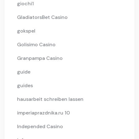
giochi1
GladiatorsBet Casino
gokspel
Golisimo Casino
Granpampa Casino
guide
guides
hausarbeit schreiben lassen
imperiaprazdnika.ru 10
Independed Casino