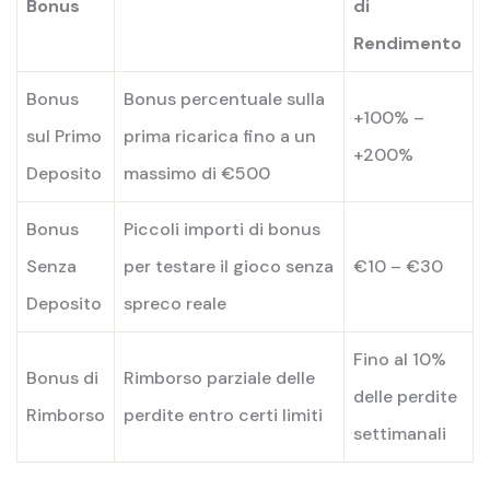
Bonus
di
Rendimento
Bonus
Bonus percentuale sulla
+100% –
sul Primo
prima ricarica fino a un
+200%
Deposito
massimo di €500
Bonus
Piccoli importi di bonus
Senza
per testare il gioco senza
€10 – €30
Deposito
spreco reale
Fino al 10%
Bonus di
Rimborso parziale delle
delle perdite
Rimborso
perdite entro certi limiti
settimanali