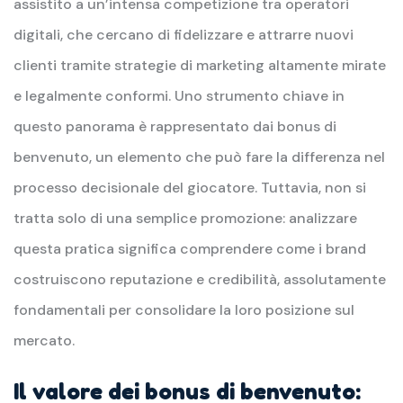
assistito a un’intensa competizione tra operatori
digitali, che cercano di fidelizzare e attrarre nuovi
clienti tramite strategie di marketing altamente mirate
e legalmente conformi. Uno strumento chiave in
questo panorama è rappresentato dai bonus di
benvenuto, un elemento che può fare la differenza nel
processo decisionale del giocatore. Tuttavia, non si
tratta solo di una semplice promozione: analizzare
questa pratica significa comprendere come i brand
costruiscono reputazione e credibilità, assolutamente
fondamentali per consolidare la loro posizione sul
mercato.
Il valore dei bonus di benvenuto: