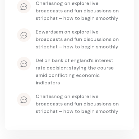
charlesnog
 on 
explore live 
broadcasts and fun discussions on 
stripchat – how to begin smoothly
edwardsam
 on 
explore live 
broadcasts and fun discussions on 
stripchat – how to begin smoothly
del
 on 
bank of england’s interest 
rate decision: staying the course 
amid conflicting economic 
indicators
charlesnog
 on 
explore live 
broadcasts and fun discussions on 
stripchat – how to begin smoothly