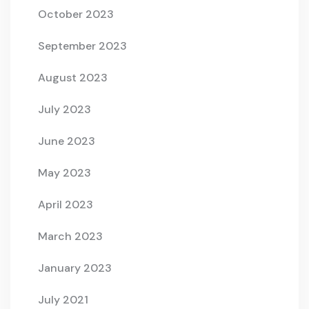
October 2023
September 2023
August 2023
July 2023
June 2023
May 2023
April 2023
March 2023
January 2023
July 2021