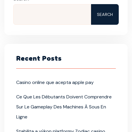
SEARCH
Recent Posts
Casino online que acepta apple pay
Ce Que Les Débutants Doivent Comprendre
Sur Le Gameplay Des Machines À Sous En
Ligne
Stabilita a výkon platformy Zodiac casino