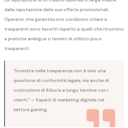
dalla reputazione delle sue offerte promozionali.
Operator che garantiscono condizioni chiare e
trasparenti sono favoriti rispetto a quelli che ricorrono
a pratiche ambigue o termini di utilizzo poco
trasparenti.
“Investire nella trasparenza non è solo una
questione di conformità legale, ma anche di
costruzione di fiducia a lungo termine con i
clienti.” — Esperti di marketing digitale nel
settore gaming.