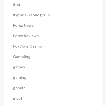
first
fixprice-katalog.ru 10
Forex News
Forex Reviews
FoxSlots Casino
Gambling
games
gaming
general
giochi