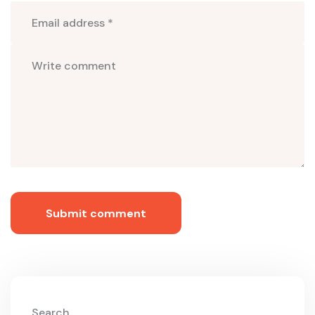
Submit comment
Search