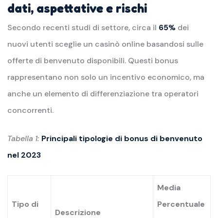
dati, aspettative e rischi
Secondo recenti studi di settore, circa il
65%
dei
nuovi utenti sceglie un casinò online basandosi sulle
offerte di benvenuto disponibili. Questi bonus
rappresentano non solo un incentivo economico, ma
anche un elemento di differenziazione tra operatori
concorrenti.
Tabella 1:
Principali tipologie di bonus di benvenuto
nel 2023
Media
Tipo di
Percentuale
Descrizione