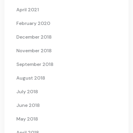
April 2021
February 2020
December 2018
November 2018
September 2018
August 2018
July 2018
June 2018
May 2018
April 2018