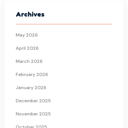
Archives
May 2026
April 2026
March 2026
February 2026
January 2026
December 2025
November 2025
October 2025