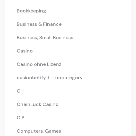
Bookkeeping
Business & Finance
Business, Small Business
Casino
Casino ohne Lizenz
casinobetify.it – uncategory
CH
ChainLuck Casino
CIB
Computers, Games