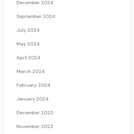
December 2024
September 2024
July 2024
May 2024
April 2024
March 2024
February 2024
January 2024
December 2023
November 2023