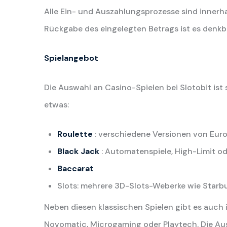
Alle Ein- und Auszahlungsprozesse sind innerha
Rückgabe des eingelegten Betrags ist es denkb
Spielangebot
Die Auswahl an Casino-Spielen bei Slotobit is
etwas:
Roulette
: verschiedene Versionen von Euro
Black Jack
: Automatenspiele, High-Limit o
Baccarat
Slots: mehrere 3D-Slots-Weberke wie Starb
Neben diesen klassischen Spielen gibt es auch 
Novomatic, Microgaming oder Playtech. Die Aus