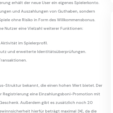
rung erhält der neue User ein eigenes Spielerkonto.
hlungen und Auszahlungen von Guthaben, sondern
piele ohne Risiko in Form des Willkommensbonus.
e Nutzer eine Vielzahl weiterer Funktionen:
Aktivität im Spielerprofil.
utz und erweiterte Identitätsüberprüfungen.
Transaktionen.
nus-Struktur bekannt, die einen hohen Wert bietet. Der
r Registrierung eine Einzahlungsboni-Promotion mit
 Geschenk. Außerdem gibt es zusätzlich noch 20
Gewinnsicherheit hierfür beträgt maximal 3€, da die