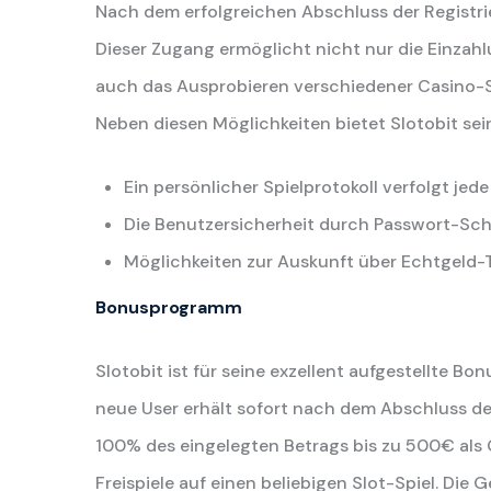
Nach dem erfolgreichen Abschluss der Registrie
Dieser Zugang ermöglicht nicht nur die Einza
auch das Ausprobieren verschiedener Casino-S
Neben diesen Möglichkeiten bietet Slotobit sein
Ein persönlicher Spielprotokoll verfolgt jede 
Die Benutzersicherheit durch Passwort-Sch
Möglichkeiten zur Auskunft über Echtgeld-
Bonusprogramm
Slotobit ist für seine exzellent aufgestellte Bo
neue User erhält sofort nach dem Abschluss de
100% des eingelegten Betrags bis zu 500€ als
Freispiele auf einen beliebigen Slot-Spiel. Die 