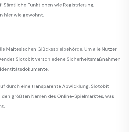
f. Sämtliche Funktionen wie Registrierung,
n hier wie gewohnt.
 die Maltesischen Glücksspielbehörde. Um alle Nutzer
rwendet Slotobit verschiedene Sicherheitsmaßnahmen
 Identitätsdokumente.
lauf durch eine transparente Abwicklung. Slotobit
 den größten Namen des Online-Spielmarktes, was
ht.