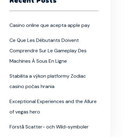
Recent Posts
Casino online que acepta apple pay
Ce Que Les Débutants Doivent
Comprendre Sur Le Gameplay Des
Machines À Sous En Ligne
Stabilita a výkon platformy Zodiac
casino počas hrania
Exceptional Experiences and the Allure
of vegas hero
Förstå Scatter- och Wild-symboler