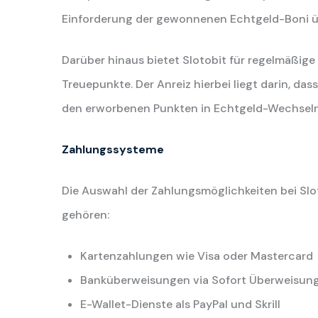
Einforderung der gewonnenen Echtgeld-Boni 
Darüber hinaus bietet Slotobit für regelmäßig
Treuepunkte. Der Anreiz hierbei liegt darin, da
den erworbenen Punkten in Echtgeld-Wechsel
Zahlungssysteme
Die Auswahl der Zahlungsmöglichkeiten bei Slot
gehören:
Kartenzahlungen wie Visa oder Mastercard
Banküberweisungen via Sofort Überweisun
E-Wallet-Dienste als PayPal und Skrill