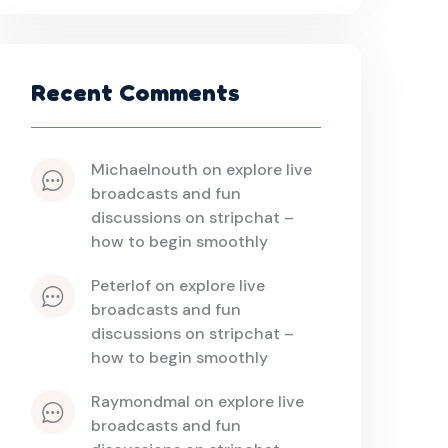
Recent Comments
michaelnouth
 on 
explore live 
broadcasts and fun 
discussions on stripchat – 
how to begin smoothly
peterlof
 on 
explore live 
broadcasts and fun 
discussions on stripchat – 
how to begin smoothly
raymondmal
 on 
explore live 
broadcasts and fun 