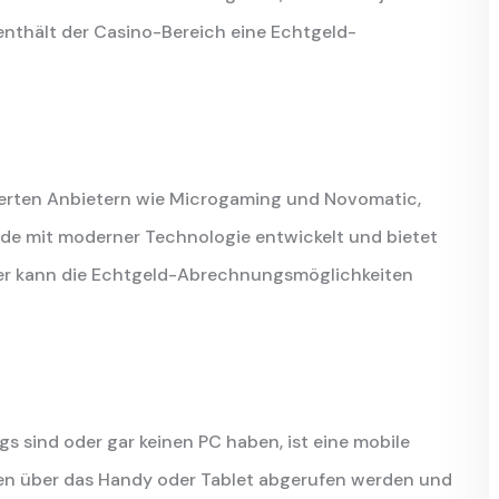
 enthält der Casino-Bereich eine Echtgeld-
ierten Anbietern wie Microgaming und Novomatic,
urde mit moderner Technologie entwickelt und bietet
ser kann die Echtgeld-Abrechnungsmöglichkeiten
s sind oder gar keinen PC haben, ist eine mobile
nnen über das Handy oder Tablet abgerufen werden und