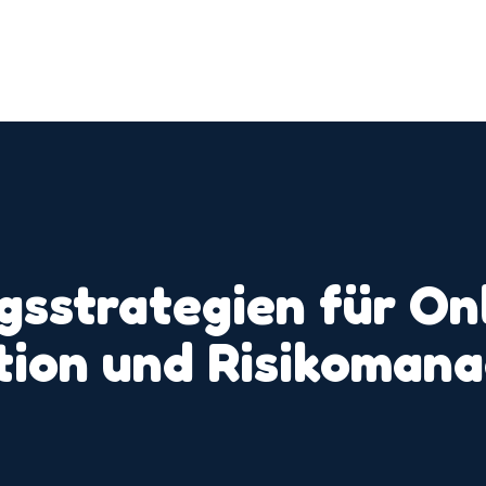
lgsstrategien für On
tion und Risikoman