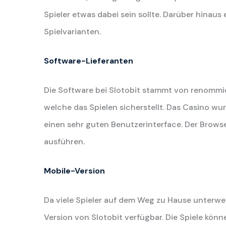
Spieler etwas dabei sein sollte. Darüber hinaus
Spielvarianten.
Software-Lieferanten
Die Software bei Slotobit stammt von renomm
welche das Spielen sicherstellt. Das Casino w
einen sehr guten Benutzerinterface. Der Brow
ausführen.
Mobile-Version
Da viele Spieler auf dem Weg zu Hause unterweg
Version von Slotobit verfügbar. Die Spiele kö