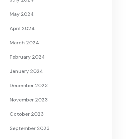
May 2024
April 2024
March 2024
February 2024
January 2024
December 2023
November 2023
October 2023
September 2023