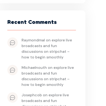
Recent Comments
raymondmal
 on 
explore live 
broadcasts and fun 
discussions on stripchat – 
how to begin smoothly
michaelnouth
 on 
explore live 
broadcasts and fun 
discussions on stripchat – 
how to begin smoothly
josephcob
 on 
explore live 
broadcasts and fun 