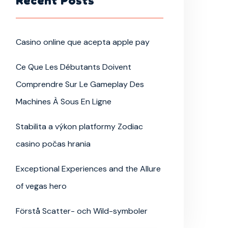
Recent Posts
Casino online que acepta apple pay
Ce Que Les Débutants Doivent
Comprendre Sur Le Gameplay Des
Machines À Sous En Ligne
Stabilita a výkon platformy Zodiac
casino počas hrania
Exceptional Experiences and the Allure
of vegas hero
Förstå Scatter- och Wild-symboler