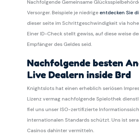
Nachfolgende Gemeinsame Glücksspielbehörde i
Versorger. Beispiele je niedrige
entdecken Sie di
dieser seite im Schrittgeschwindigkeit via ho
Einer ID-Check stellt gewiss, auf diese weise d
Empfänger des Geldes seid.
Nachfolgende besten An
Live Dealern inside Brd
Knightslots hat einen erheblich seriösen Impres
Lizenz vermag nachfolgende Spielothek dienstl
fiel uns unser ISO-zertifizierte Informationssi
internationalen Standards schützt. Uns ist sera
Casinos dahinter vermitteln.