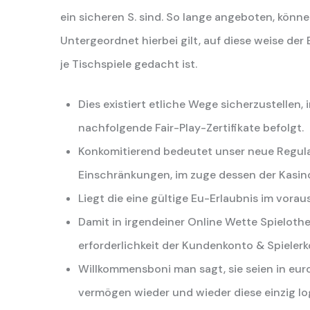
ein sicheren S. sind. So lange angeboten, könne
Untergeordnet hierbei gilt, auf diese weise der 
je Tischspiele gedacht ist.
Dies existiert etliche Wege sicherzustellen,
nachfolgende Fair-Play-Zertifikate befolgt.
Konkomitierend bedeutet unser neue Regulat
Einschränkungen, im zuge dessen der Kasino
Liegt die eine gültige Eu-Erlaubnis im voraus
Damit in irgendeiner Online Wette Spielothe
erforderlichkeit der Kundenkonto & Spieler
Willkommensboni man sagt, sie seien in eu
vermögen wieder und wieder diese einzig lo