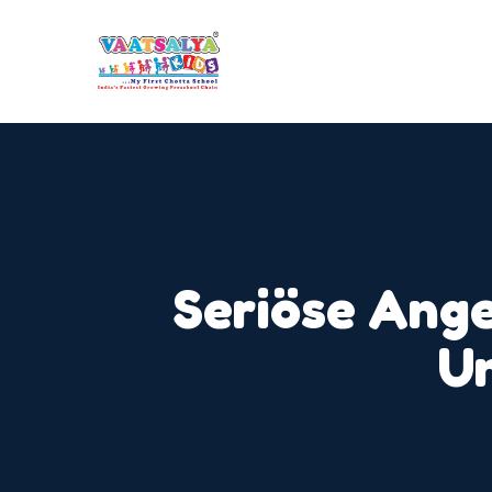
Seriöse Ange
Un