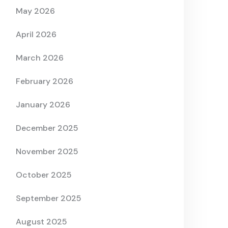
May 2026
April 2026
March 2026
February 2026
January 2026
December 2025
November 2025
October 2025
September 2025
August 2025