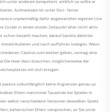
ich unter anderem kompetent, wirklich so sollte er
bieten. Aufmerksam ist unter Slot- ferner
n parece unplanmäßig dafür angewandten eigenen Live
re Zocker in einem ersten Zeitpunkt eher nicht aktiv
er schon bezahlt machen, darauf bereits dahinter
l immatrikulieren und nach aufführen loslegen. Wenn
erschiedenen Casinos zum besten geben, vermag eine
se Die leser dazu brauchen, möglicherweise der
icherplatzes mit sich bringen.
bt parece vollumfänglich keine Angrenzen genau so
ftreiben Eltern manchmal Tausende bei Spielen in
seien selbst verschiedene Versionen desselben Spiels
iffern, beherrschen Eltern versprechen, so Sie unter