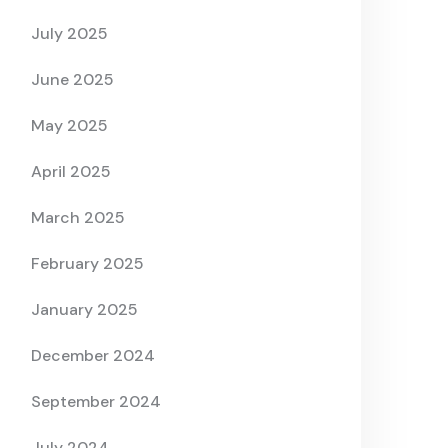
July 2025
June 2025
May 2025
April 2025
March 2025
February 2025
January 2025
December 2024
September 2024
July 2024