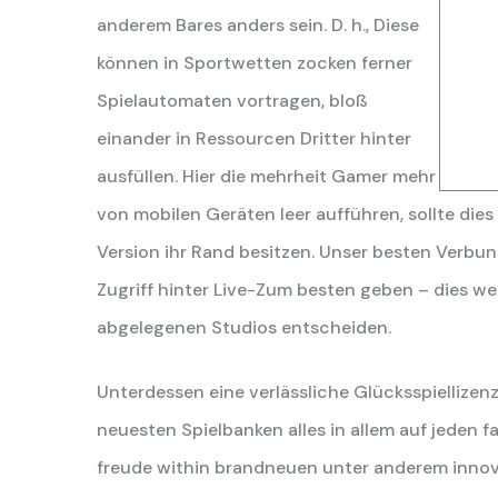
anderem Bares anders sein. D. h., Diese
können in Sportwetten zocken ferner
Spielautomaten vortragen, bloß
einander in Ressourcen Dritter hinter
ausfüllen. Hier die mehrheit Gamer mehr
von mobilen Geräten leer aufführen, sollte die
Version ihr Rand besitzen. Unser besten Verbu
Zugriff hinter Live-Zum besten geben – dies wer
abgelegenen Studios entscheiden.
Unterdessen eine verlässliche Glücksspiellizenz
neuesten Spielbanken alles in allem auf jeden fa
freude within brandneuen unter anderem innov