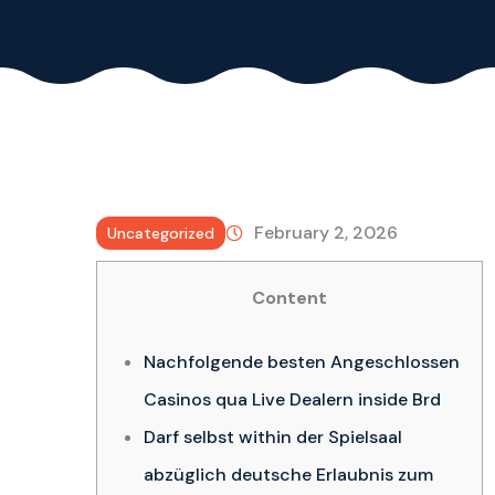
February 2, 2026
Uncategorized
Content
Nachfolgende besten Angeschlossen
Casinos qua Live Dealern inside Brd
Darf selbst within der Spielsaal
abzüglich deutsche Erlaubnis zum