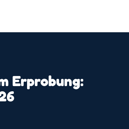
im Erprobung:
026