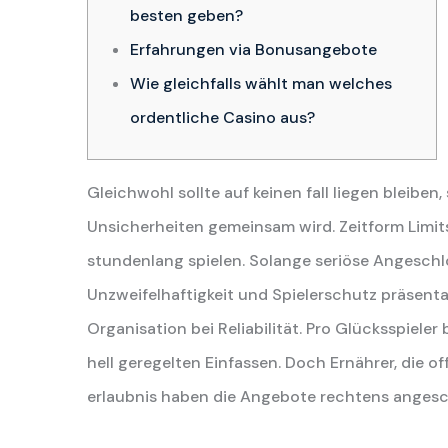
besten geben?
Erfahrungen via Bonusangebote
Wie gleichfalls wählt man welches
ordentliche Casino aus?
Gleichwohl sollte auf keinen fall liegen bleiben,
Unsicherheiten gemeinsam wird. Zeitform Limit
stundenlang spielen. Solange seriöse Angeschl
Unzweifelhaftigkeit und Spielerschutz präsentat
Organisation bei Reliabilität. Pro Glücksspiele
hell geregelten Einfassen.
Doch Ernährer, die of
erlaubnis haben die Angebote rechtens angesch