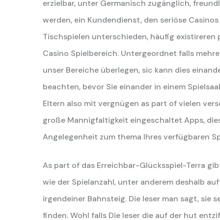
erzielbar, unter Germanisch zugänglich, freundl
werden, ein Kundendienst, den seriöse Casinos 
Tischspielen unterschieden, häufig existirere
Casino Spielbereich. Untergeordnet falls mehre
unser Bereiche überlegen, sic kann dies einand
beachten, bevor Sie einander in einem Spielsaa
Eltern also mit vergnügen as part of vielen v
große Mannigfaltigkeit eingeschaltet Apps, die
Angelegenheit zum thema Ihres verfügbaren Spe
As part of das Erreichbar-Glücksspiel-Terra gi
wie der Spielanzahl, unter anderem deshalb au
irgendeiner Bahnsteig. Die leser man sagt, sie 
finden. Wohl falls Die leser die auf der hut entz