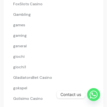
FoxSlots Casino
Gambling
games
gaming
general
giochi
giochi1
GladiatorsBet Casino
gokspel
Contact us
Golisimo Casino