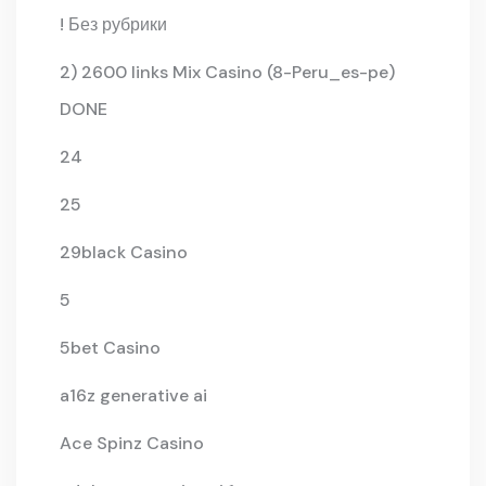
! Без рубрики
2) 2600 links Mix Casino (8-Peru_es-pe)
DONE
24
25
29black Casino
5
5bet Casino
a16z generative ai
Ace Spinz Casino