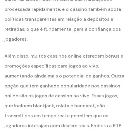
processada rapidamente, e o cassino também adota
políticas transparentes em relação a depósitos e
retiradas, o que é fundamental para a confiança dos
jogadores.
Além disso, muitos cassinos online oferecem bônus e
promoções específicas para jogos ao vivo,
aumentando ainda mais o potencial de ganhos. Outra
opção que tem ganhado popularidade nos cassinos
online são os jogos de cassino ao vivo. Esses jogos,
que incluem blackjack, roleta e baccarat, são
transmitidos em tempo real e permitem que os
jogadores interajam com dealers reais. Embora a RTP