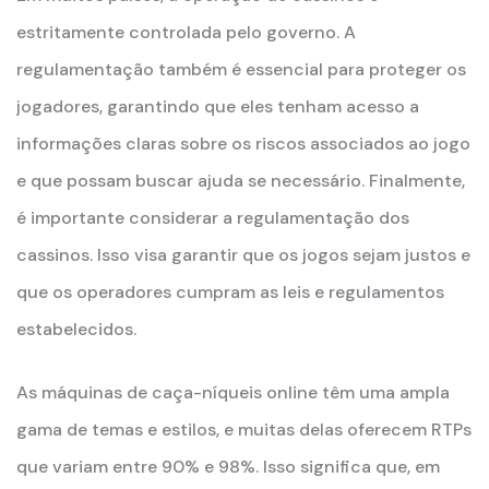
estritamente controlada pelo governo. A
regulamentação também é essencial para proteger os
jogadores, garantindo que eles tenham acesso a
informações claras sobre os riscos associados ao jogo
e que possam buscar ajuda se necessário. Finalmente,
é importante considerar a regulamentação dos
cassinos. Isso visa garantir que os jogos sejam justos e
que os operadores cumpram as leis e regulamentos
estabelecidos.
As máquinas de caça-níqueis online têm uma ampla
gama de temas e estilos, e muitas delas oferecem RTPs
que variam entre 90% e 98%. Isso significa que, em