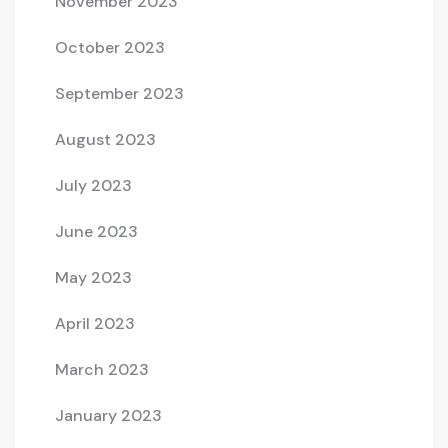
November 2023
October 2023
September 2023
August 2023
July 2023
June 2023
May 2023
April 2023
March 2023
January 2023