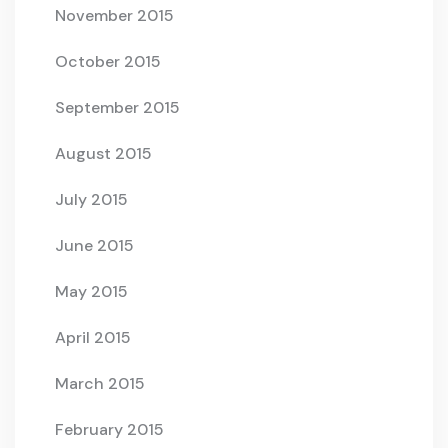
November 2015
October 2015
September 2015
August 2015
July 2015
June 2015
May 2015
April 2015
March 2015
February 2015