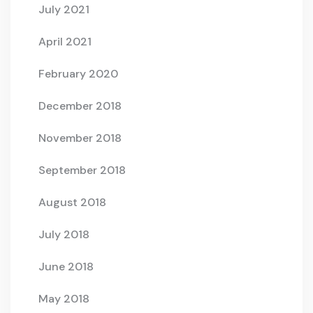
July 2021
April 2021
February 2020
December 2018
November 2018
September 2018
August 2018
July 2018
June 2018
May 2018