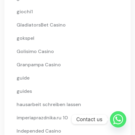
giochi1
GladiatorsBet Casino
gokspel
Golisimo Casino
Granpampa Casino
guide
guides
hausarbeit schreiben lassen
imperiaprazdnika.ru 10
Contact us
Independed Casino