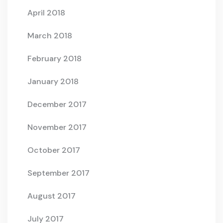
April 2018
March 2018
February 2018
January 2018
December 2017
November 2017
October 2017
September 2017
August 2017
July 2017