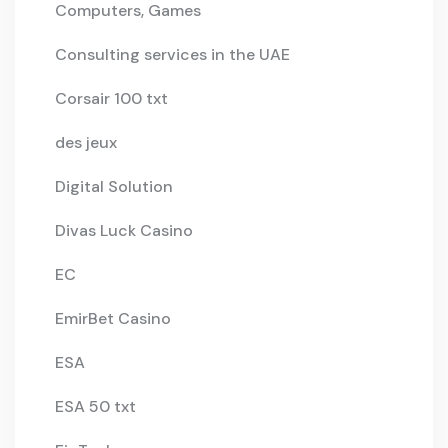
Computers, Games
Consulting services in the UAE
Corsair 100 txt
des jeux
Digital Solution
Divas Luck Casino
EC
EmirBet Casino
ESA
ESA 50 txt