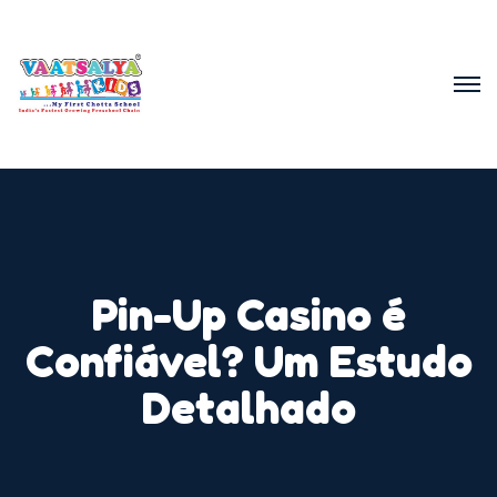
Pin-Up Casino é
Confiável? Um Estudo
Detalhado