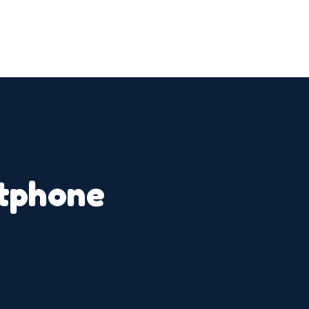
rtphone