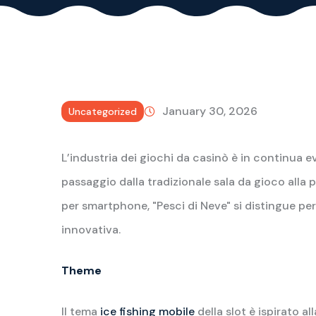
January 30, 2026
Uncategorized
L’industria dei giochi da casinò è in continua ev
passaggio dalla tradizionale sala da gioco alla p
per smartphone, "Pesci di Neve" si distingue per
innovativa.
Theme
Il tema
ice fishing mobile
della slot è ispirato al