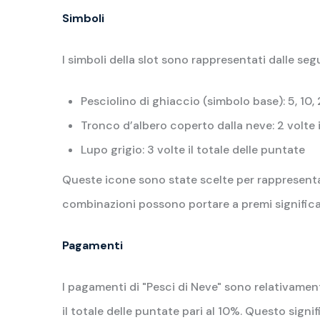
Simboli
I simboli della slot sono rappresentati dalle seg
Pesciolino di ghiaccio (simbolo base): 5, 10,
Tronco d’albero coperto dalla neve: 2 volte i
Lupo grigio: 3 volte il totale delle puntate
Queste icone sono state scelte per rappresentare
combinazioni possono portare a premi significat
Pagamenti
I pagamenti di "Pesci di Neve" sono relativamen
il totale delle puntate pari al 10%. Questo signi