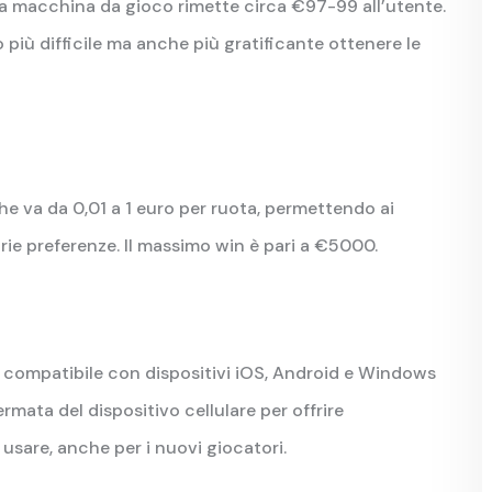
 la macchina da gioco rimette circa €97-99 all’utente.
 più difficile ma anche più gratificante ottenere le
e va da 0,01 a 1 euro per ruota, permettendo ai
prie preferenze. Il massimo win è pari a €5000.
 compatibile con dispositivi iOS, Android e Windows
ermata del dispositivo cellulare per offrire
a usare, anche per i nuovi giocatori.