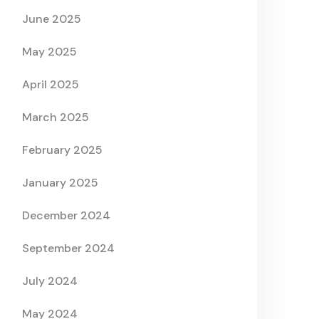
June 2025
May 2025
April 2025
March 2025
February 2025
January 2025
December 2024
September 2024
July 2024
May 2024