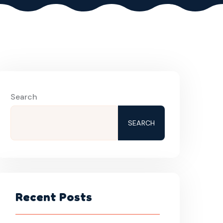
Search
SEARCH
Recent Posts