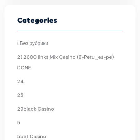
Categories
! Без рубрики
2) 2600 links Mix Casino (8-Peru_es-pe)
DONE
24
25
29black Casino
5
5bet Casino