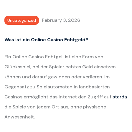
February 3, 2026
Uncategorized
Was ist ein Online Casino Echtgeld?
Ein Online Casino Echtgell ist eine Form von
Glücksspiel, bei der Spieler echtes Geld einsetzen
können und darauf gewinnen oder verlieren. Im
Gegensatz zu Spielautomaten in landbasierten
Casinos ermöglicht das Internet den Zugriff auf
starda
die Spiele von jedem Ort aus, ohne physische
Anwesenheit.