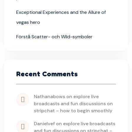
Exceptional Experiences and the Allure of
vegas hero
Förstå Scatter- och Wild-symboler
Recent Comments
nathanabows
 on 
explore live 
broadcasts and fun discussions on 
stripchat – how to begin smoothly
danielvef
 on 
explore live broadcasts 
and fun discussions on stripchat – 