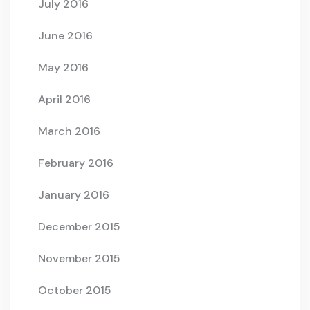
July 2016
June 2016
May 2016
April 2016
March 2016
February 2016
January 2016
December 2015
November 2015
October 2015