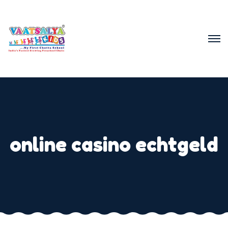
online casino echtgeld