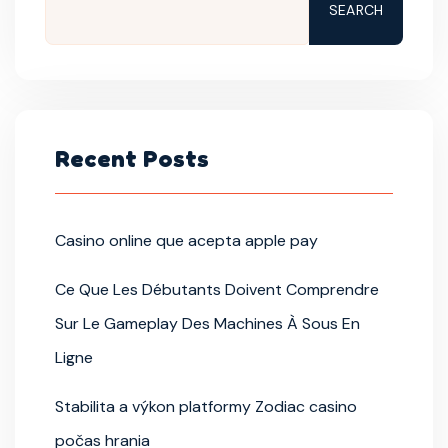
SEARCH
Recent Posts
Casino online que acepta apple pay
Ce Que Les Débutants Doivent Comprendre
Sur Le Gameplay Des Machines À Sous En
Ligne
Stabilita a výkon platformy Zodiac casino
počas hrania