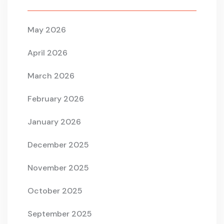
May 2026
April 2026
March 2026
February 2026
January 2026
December 2025
November 2025
October 2025
September 2025