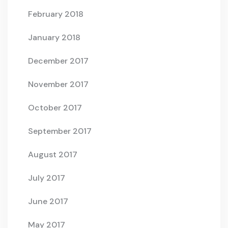
February 2018
January 2018
December 2017
November 2017
October 2017
September 2017
August 2017
July 2017
June 2017
May 2017