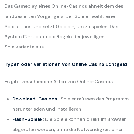
Das Gameplay eines Online-Casinos ähnelt dem des
landbasierten Vorgängers. Der Spieler wählt eine
Spielart aus und setzt Geld ein, um zu spielen. Das
System führt dann die Regeln der jeweiligen
Spielvariante aus.
Typen oder Variationen von Online Casino Echtgeld
Es gibt verschiedene Arten von Online-Casinos:
Download-Casinos
: Spieler müssen das Programm
herunterladen und installieren.
Flash-Spiele
: Die Spiele können direkt im Browser
abgerufen werden, ohne die Notwendigkeit einer