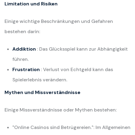
Limitation und Risiken
Einige wichtige Beschränkungen und Gefahren
bestehen darin:
Addiktion
: Das Glücksspiel kann zur Abhängigkeit
führen.
Frustration
: Verlust von Echtgeld kann das
Spielerlebnis verändern.
Mythen und Missverständnisse
Einige Missverständnisse oder Mythen bestehen:
"Online Casinos sind Betrügereien.": Im Allgemeinen