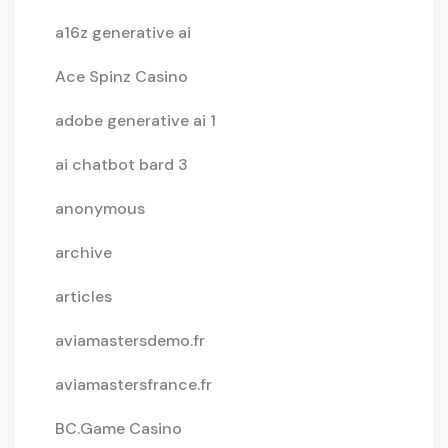
a16z generative ai
Ace Spinz Casino
adobe generative ai 1
ai chatbot bard 3
anonymous
archive
articles
aviamastersdemo.fr
aviamastersfrance.fr
BC.Game Casino