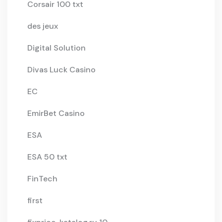
Corsair 100 txt
des jeux
Digital Solution
Divas Luck Casino
EC
EmirBet Casino
ESA
ESA 50 txt
FinTech
first