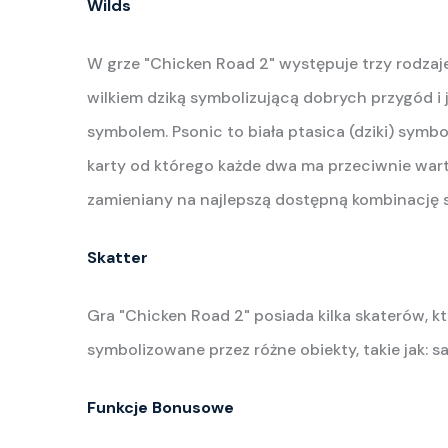
Wilds
W grze "Chicken Road 2" występuje trzy rodzaje
wilkiem dziką symbolizującą dobrych przygód i
symbolem. Psonic to biała ptasica (dziki) symbo
karty od którego każde dwa ma przeciwnie wart
zamieniany na najlepszą dostępną kombinację
Skatter
Gra "Chicken Road 2" posiada kilka skaterów, kt
symbolizowane przez różne obiekty, takie jak: s
Funkcje Bonusowe