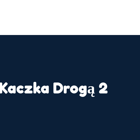
Kaczka Drogą 2