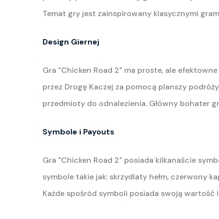
Temat gry jest zainspirowany klasycznymi grami 
Design Giernej
Gra "Chicken Road 2" ma proste, ale efektowne
przez Drogę Kaczej za pomocą planszy podróży,
przedmioty do odnalezienia. Główny bohater gr
Symbole i Payouts
Gra "Chicken Road 2" posiada kilkanaście symbo
symbole takie jak: skrzydlaty hełm, czerwony ka
Każde spośród symboli posiada swoją wartość 