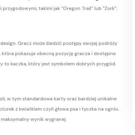
przygodowymi, takimi jak "Oregon Trail" lub "Zork".
 design. Gracz może śledzić postępy swojej podróży
 która pokazuje obecną pozycję gracza i dostępne
y to kaczka, który jest symbolem dobrych przygód.
li, w tym standardowe karty oraz bardziej unikalne
pturek z kwiatkiem czyli głowa psa i tyczka na ognio.
i maksymalny wynik wygranej.