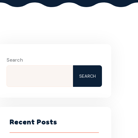
Search
SEARCH
Recent Posts