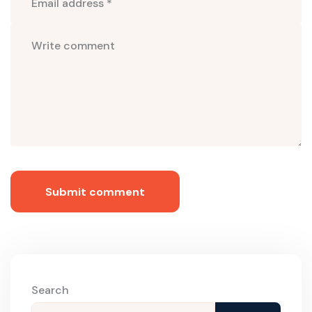
Submit comment
Search