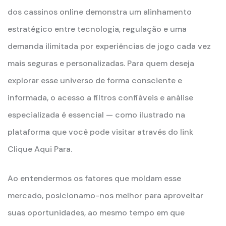
dos cassinos online demonstra um alinhamento
estratégico entre tecnologia, regulação e uma
demanda ilimitada por experiências de jogo cada vez
mais seguras e personalizadas. Para quem deseja
explorar esse universo de forma consciente e
informada, o acesso a filtros confiáveis e análise
especializada é essencial — como ilustrado na
plataforma que você pode visitar através do link
Clique Aqui Para.
Ao entendermos os fatores que moldam esse
mercado, posicionamo-nos melhor para aproveitar
suas oportunidades, ao mesmo tempo em que