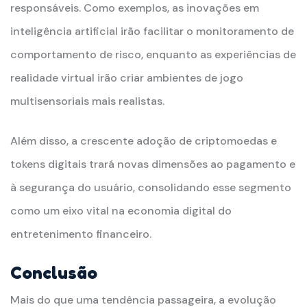
responsáveis. Como exemplos, as inovações em
inteligência artificial irão facilitar o monitoramento de
comportamento de risco, enquanto as experiências de
realidade virtual irão criar ambientes de jogo
multisensoriais mais realistas.
Além disso, a crescente adoção de criptomoedas e
tokens digitais trará novas dimensões ao pagamento e
à segurança do usuário, consolidando esse segmento
como um eixo vital na economia digital do
entretenimento financeiro.
Conclusão
Mais do que uma tendência passageira, a evolução