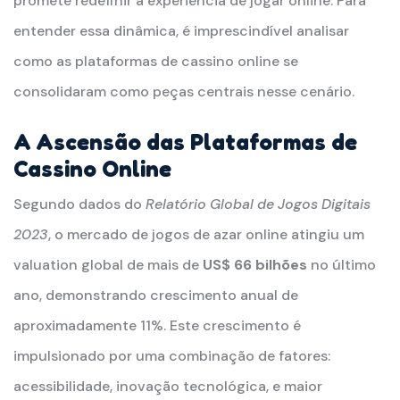
promete redefinir a experiência de jogar online. Para
entender essa dinâmica, é imprescindível analisar
como as plataformas de cassino online se
consolidaram como peças centrais nesse cenário.
A Ascensão das Plataformas de
Cassino Online
Segundo dados do
Relatório Global de Jogos Digitais
2023
, o mercado de jogos de azar online atingiu um
valuation global de mais de
US$ 66 bilhões
no último
ano, demonstrando crescimento anual de
aproximadamente 11%. Este crescimento é
impulsionado por uma combinação de fatores:
acessibilidade, inovação tecnológica, e maior