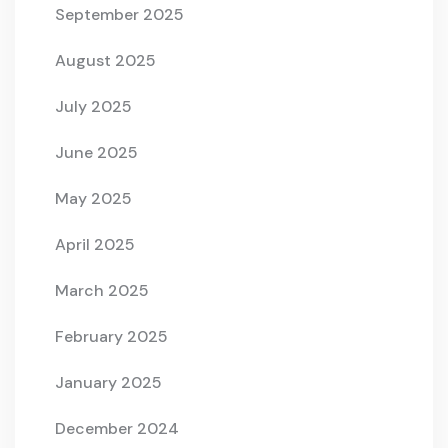
September 2025
August 2025
July 2025
June 2025
May 2025
April 2025
March 2025
February 2025
January 2025
December 2024