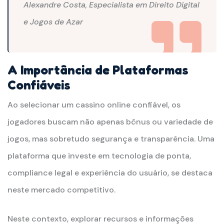
Alexandre Costa, Especialista em Direito Digital
e Jogos de Azar
A Importância de Plataformas
Confiáveis
Ao selecionar um cassino online confiável, os
jogadores buscam não apenas bônus ou variedade de
jogos, mas sobretudo segurança e transparência. Uma
plataforma que investe em tecnologia de ponta,
compliance legal e experiência do usuário, se destaca
neste mercado competitivo.
Neste contexto, explorar recursos e informações