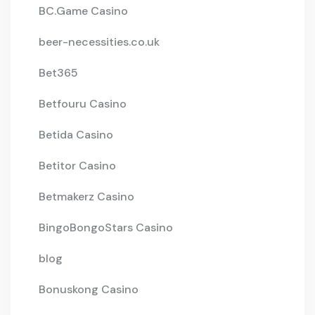
BC.Game Casino
beer-necessities.co.uk
Bet365
Betfouru Casino
Betida Casino
Betitor Casino
Betmakerz Casino
BingoBongoStars Casino
blog
Bonuskong Casino