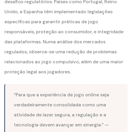
desafios regulatórios. Países como Portugal, Reino
Unido, e Espanha têm implementado legislações
específicas para garantir práticas de jogo
responsáveis, proteção ao consumidor, e integridade
das plataformas. Numa análise dos mercados
regulados, observa-se uma redução de problemas
relacionados ao jogo compulsivo, além de uma maior
proteção legal aos jogadores.
“Para que a experiência de jogo online seja
verdadeiramente consolidada como uma
atividade de lazer segura, a regulação e a
tecnologia devem avançar em sinergia.” —