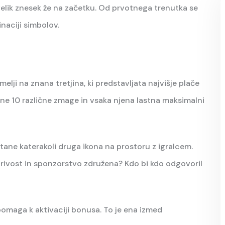
 velik znesek že na začetku. Od prvotnega trenutka se
inaciji simbolov.
emelji na znana tretjina, ki predstavljata najvišje plače
ne 10 različne zmage in vsaka njena lastna maksimalni
stane katerakoli druga ikona na prostoru z igralcem.
grivost in sponzorstvo združena? Kdo bi kdo odgovoril
pomaga k aktivaciji bonusa. To je ena izmed