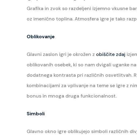
Grafika in zvok so razdeljeni izjemno vkusne ba
oz imenično toplina. Atmosfera igre je tako razpo
Oblikovanje
Glavni zaslon igri je okrožen z
obiščite zdaj
izje
oblikovanih osebek, ki so nam dvigali uganke na t
dodatnega kontrasta pri različnih osvetlitvah. R
kombinacijami za vplivanje na teme se igre z ni
bonus in mnoga druga funkcionalnost.
Simboli
Glavno okno igre oblikujejo simboli različnih div