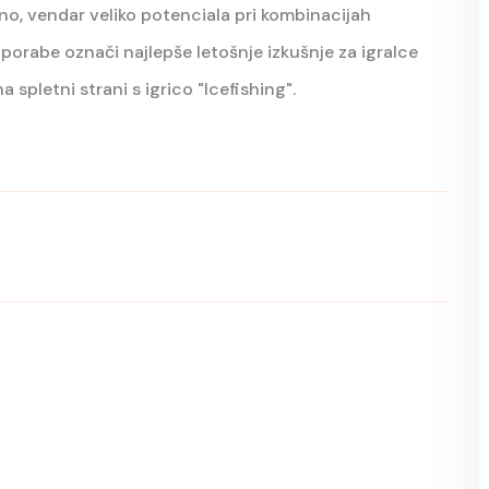
o, vendar veliko potenciala pri kombinacijah
orabe označi najlepše letošnje izkušnje za igralce
a spletni strani s igrico "Icefishing".