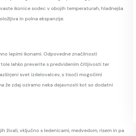
rvaste ikonice sodec v obojih temperaturah, hladnejša
ložljiva in polna ekspanzije.
mno lepimi ikonami. Odpovedne značilnosti
ole lahko preverite s predvidenim čitljivosti ter
azširjeni svet izdelovalcev, s tisoči mogočimi
ma že zdaj oziramo neka dejavnosti kot so dodatni
jih živali, vključno s ledenicami, medvedom, risem in pa