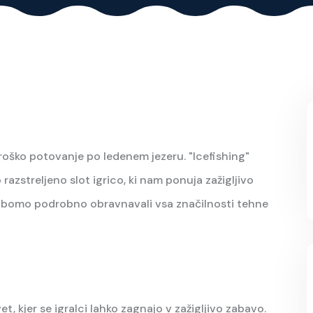
roško potovanje po ledenem jezeru. "Icefishing"
razstreljeno slot igrico, ki nam ponuja zažigljivo
e bomo podrobno obravnavali vsa značilnosti tehne
et, kjer se igralci lahko zagnajo v zažigljivo zabavo.