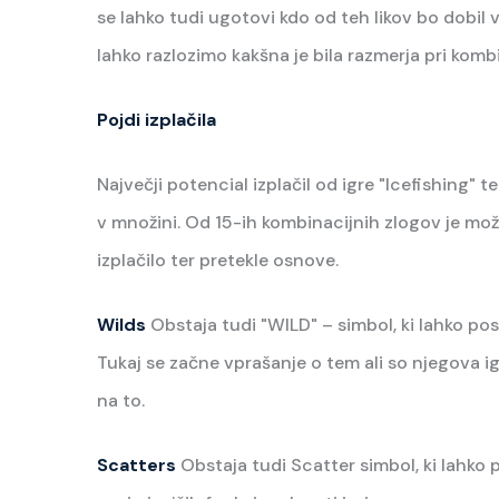
se lahko tudi ugotovi kdo od teh likov bo dobil
lahko razlozimo kakšna je bila razmerja pri komb
Pojdi izplačila
Največji potencial izplačil od igre "Icefishing" t
v množini. Od 15-ih kombinacijnih zlogov je mož
izplačilo ter pretekle osnove.
Wilds
Obstaja tudi "WILD" – simbol, ki lahko po
Tukaj se začne vprašanje o tem ali so njegova i
na to.
Scatters
Obstaja tudi Scatter simbol, ki lahko 