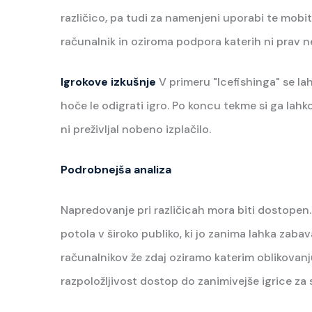
različico, pa tudi za namenjeni uporabi te mobit
računalnik in oziroma podpora katerih ni prav 
Igrokove izkušnje
V primeru "Icefishinga" se la
hoče le odigrati igro. Po koncu tekme si ga lah
ni preživljal nobeno izplačilo.
Podrobnejša analiza
Napredovanje pri različicah mora biti dostopen.
potola v široko publiko, ki jo zanima lahka zabav
računalnikov že zdaj oziramo katerim oblikovanju 
razpoložljivost dostop do zanimivejše igrice za 