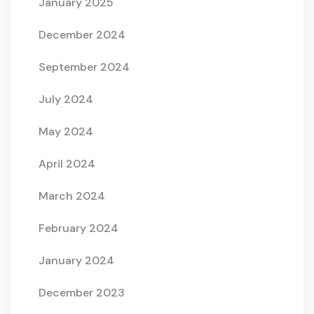
January 2025
December 2024
September 2024
July 2024
May 2024
April 2024
March 2024
February 2024
January 2024
December 2023