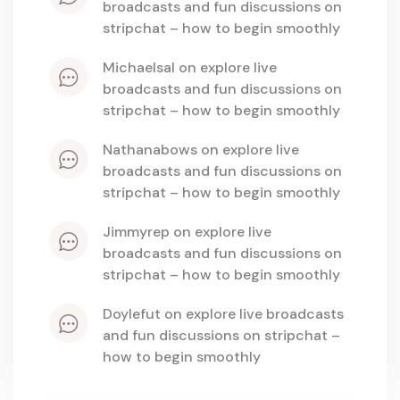
broadcasts and fun discussions on 
stripchat – how to begin smoothly
michaelsal
 on 
explore live 
broadcasts and fun discussions on 
stripchat – how to begin smoothly
nathanabows
 on 
explore live 
broadcasts and fun discussions on 
stripchat – how to begin smoothly
jimmyrep
 on 
explore live 
broadcasts and fun discussions on 
stripchat – how to begin smoothly
doylefut
 on 
explore live broadcasts 
and fun discussions on stripchat – 
how to begin smoothly