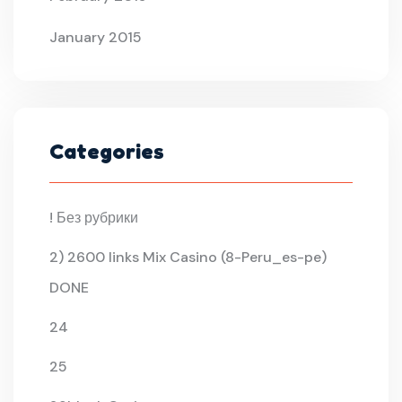
January 2015
Categories
! Без рубрики
2) 2600 links Mix Casino (8-Peru_es-pe)
DONE
24
25