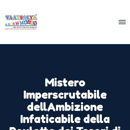
Mistero
Imperscrutabile
dellAmbizione
Infaticabile della