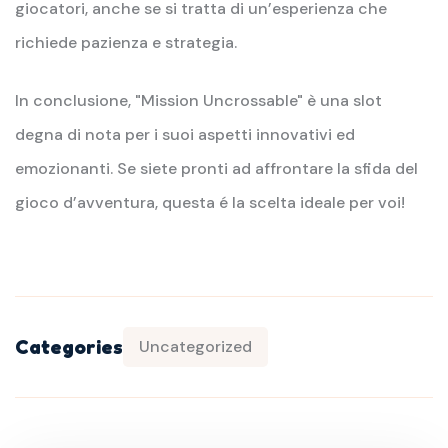
giocatori, anche se si tratta di un’esperienza che
richiede pazienza e strategia.
In conclusione, "Mission Uncrossable" è una slot
degna di nota per i suoi aspetti innovativi ed
emozionanti. Se siete pronti ad affrontare la sfida del
gioco d’avventura, questa é la scelta ideale per voi!
Categories
Uncategorized