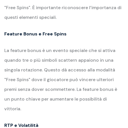
"Free Spins". È importante riconoscere l’importanza di
questi elementi speciali.
Feature Bonus e Free Spins
La feature bonus è un evento speciale che si attiva
quando tre o più simboli scattern appaiono in una
singola rotazione. Questo dà accesso alla modalità
"Free Spins" dove il giocatore può vincere ulteriori
premi senza dover scommettere. La feature bonus è
un punto chiave per aumentare le possibilità di
vittoria.
RTP e Volatilità