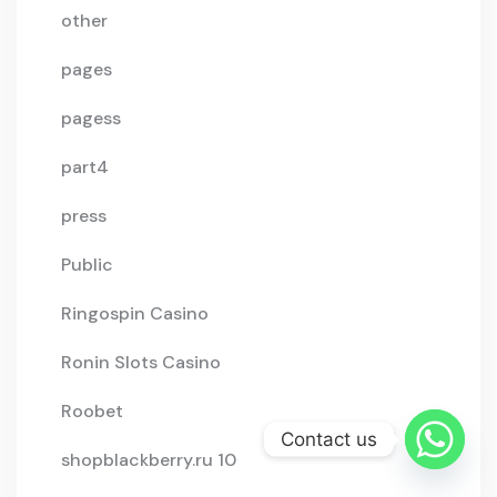
other
pages
pagess
part4
press
Public
Ringospin Casino
Ronin Slots Casino
Roobet
Contact us
shopblackberry.ru 10