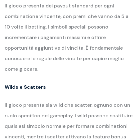
Il gioco presenta dei payout standard per ogni
combinazione vincente, con premi che vanno da 5 a
10 volte il betting. I simboli speciali possono
incrementare i pagamenti massimi e offrire
opportunità aggiuntive di vincita. È fondamentale
conoscere le regole delle vincite per capire meglio
come giocare.
Wilds e Scatters
Il gioco presenta sia wild che scatter, ognuno con un
ruolo specifico nel gameplay. I wild possono sostituire
qualsiasi simbolo normale per formare combinazioni
vincenti, mentre i scatter attivano la feature bonus