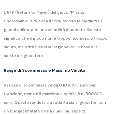
L’RTP (Return to Player) del gioco "Mission
Uncrossable" è di circa il 95%, ovvero la media tra i
giochi online, con una volatilità moderata. Questo
significa che il gioco non è troppo rischioso o troppo
sicuro, ma offrirà risultati ragionevoli in base alle
scelte del giocatore.
Range di Scommessa e Massimo Vincita
Il range di scommessa va da 0,10 a 100 euro per
rotazione, mentre il massimo vincibile è di 500.000
euro. Questo rende la slot adatta sia ai giocatori con
un budget limitato che a quelli più esperti.