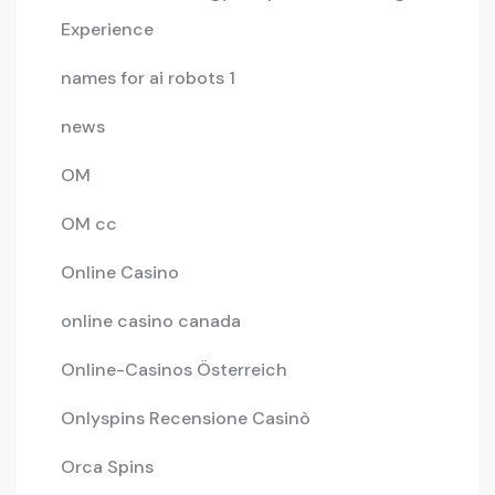
Experience
names for ai robots 1
news
OM
OM cc
Online Casino
online casino canada
Online-Casinos Österreich
Onlyspins Recensione Casinò
Orca Spins