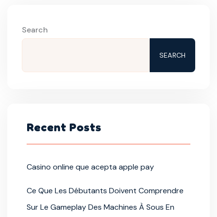
Search
SEARCH
Recent Posts
Casino online que acepta apple pay
Ce Que Les Débutants Doivent Comprendre
Sur Le Gameplay Des Machines À Sous En