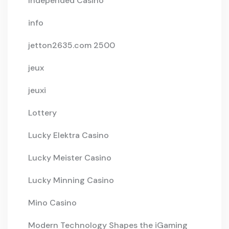
Independed Casino
info
jetton2635.com 2500
jeux
jeuxi
Lottery
Lucky Elektra Casino
Lucky Meister Casino
Lucky Minning Casino
Mino Casino
Modern Technology Shapes the iGaming