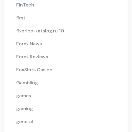
FinTech
first
fixprice-katalog.ru 10
Forex News
Forex Reviews
FoxSlots Casino
Gambling
games
gaming
general