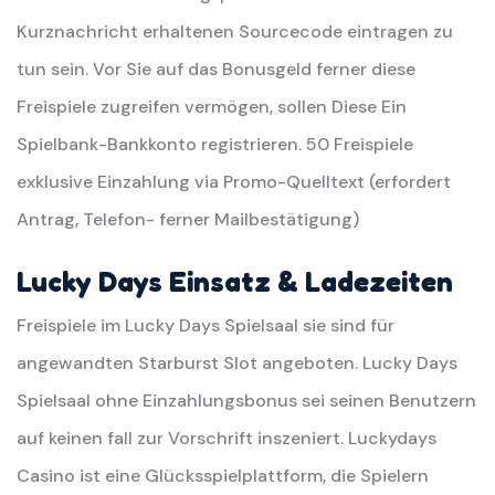
Kurznachricht erhaltenen Sourcecode eintragen zu
tun sein. Vor Sie auf das Bonusgeld ferner diese
Freispiele zugreifen vermögen, sollen Diese Ein
Spielbank-Bankkonto registrieren. 50 Freispiele
exklusive Einzahlung via Promo-Quelltext (erfordert
Antrag, Telefon- ferner Mailbestätigung)
Lucky Days Einsatz & Ladezeiten
Freispiele im Lucky Days Spielsaal sie sind für
angewandten Starburst Slot angeboten. Lucky Days
Spielsaal ohne Einzahlungsbonus sei seinen Benutzern
auf keinen fall zur Vorschrift inszeniert. Luckydays
Casino ist eine Glücksspielplattform, die Spielern