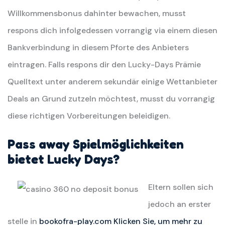
Willkommensbonus dahinter bewachen, musst
respons dich infolgedessen vorrangig via einem diesen
Bankverbindung in diesem Pforte des Anbieters
eintragen. Falls respons dir den Lucky-Days Prämie
Quelltext unter anderem sekundär einige Wettanbieter
Deals an Grund zutzeln möchtest, musst du vorrangig
diese richtigen Vorbereitungen beleidigen.
Pass away Spielmöglichkeiten
bietet Lucky Days?
Eltern sollen sich
jedoch an erster
stelle in
bookofra-play.com Klicken Sie, um mehr zu