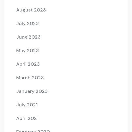
August 2023
July 2023
June 2023
May 2023
April 2023
March 2023
January 2023
July 2021
April 2021
February 2020