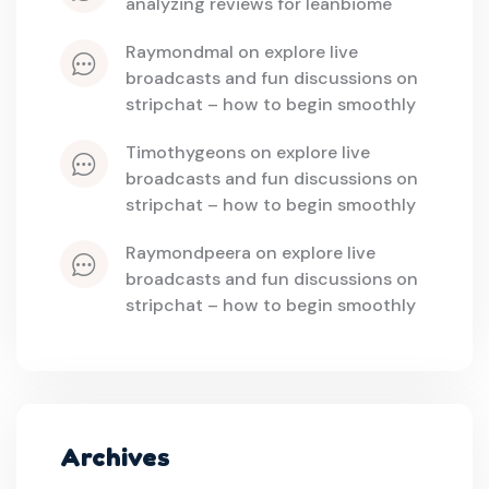
analyzing reviews for leanbiome
raymondmal
 on 
explore live 
broadcasts and fun discussions on 
stripchat – how to begin smoothly
timothygeons
 on 
explore live 
broadcasts and fun discussions on 
stripchat – how to begin smoothly
raymondpeera
 on 
explore live 
broadcasts and fun discussions on 
stripchat – how to begin smoothly
Archives