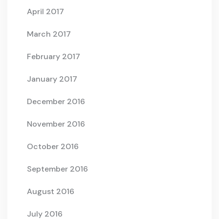
April 2017
March 2017
February 2017
January 2017
December 2016
November 2016
October 2016
September 2016
August 2016
July 2016