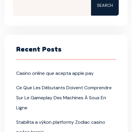
SEARCH
Recent Posts
Casino online que acepta apple pay
Ce Que Les Débutants Doivent Comprendre
Sur Le Gameplay Des Machines À Sous En
Ligne
Stabilita a výkon platformy Zodiac casino