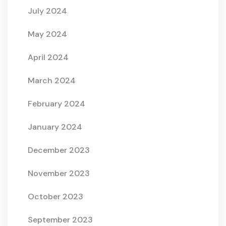
July 2024
May 2024
April 2024
March 2024
February 2024
January 2024
December 2023
November 2023
October 2023
September 2023