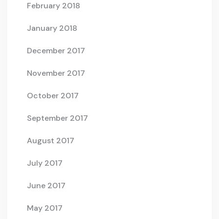
February 2018
January 2018
December 2017
November 2017
October 2017
September 2017
August 2017
July 2017
June 2017
May 2017