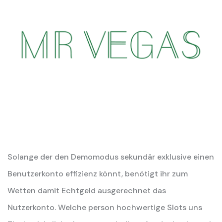
Solange der den Demomodus sekundär exklusive einen
Benutzerkonto effizienz könnt, benötigt ihr zum
Wetten damit Echtgeld ausgerechnet das
Nutzerkonto. Welche person hochwertige Slots uns