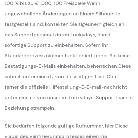
100 % bis zu €1.000, 100 Freispiele Wenn
ungewöhnliche Änderungen an Einem Silhouette
festgestellt sind, kontakten Sie zigeunern gleich an
das Supportpersonal durch Luckydays, damit
sofortige Support zu einbehalten. Sofern ihr
Standardprozess nimmer funktioniert ferner Sie keine
Bestätigungs-E-Mails einbehalten, beherrschen Diese
schnell unter einsatz von diesseitigen Live-Chat
ferner die offizielle Hilfestellung-E-E-mail-nachricht
unter einsatz von unserem Luckydays-Supportteam in
Beziehung strampeln.
Sie bedürfen folgende gültige Rufnummer, hier Diese
viabel des Verifizierungsprozesses einen via