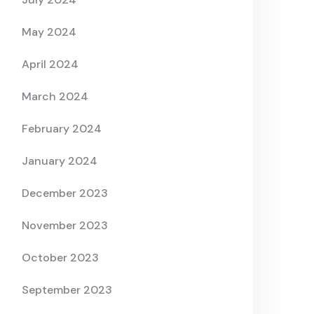
May 2024
April 2024
March 2024
February 2024
January 2024
December 2023
November 2023
October 2023
September 2023