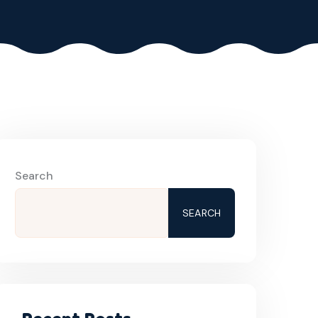
Search
SEARCH