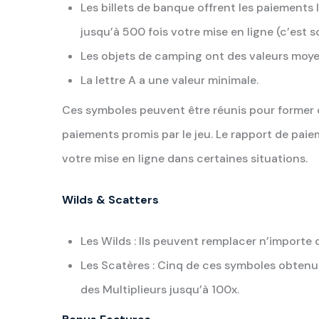
Les billets de banque offrent les paiements l
jusqu’à 500 fois votre mise en ligne (c’est s
Les objets de camping ont des valeurs moy
La lettre A a une valeur minimale.
Ces symboles peuvent être réunis pour former d
paiements promis par le jeu. Le rapport de paie
votre mise en ligne dans certaines situations.
Wilds & Scatters
Les Wilds : Ils peuvent remplacer n’importe q
Les Scatères : Cinq de ces symboles obten
des Multiplieurs jusqu’à 100x.