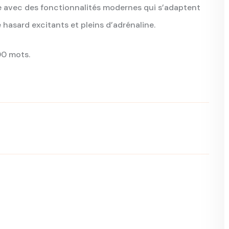
 avec des fonctionnalités modernes qui s’adaptent
 hasard excitants et pleins d’adrénaline.
00 mots.