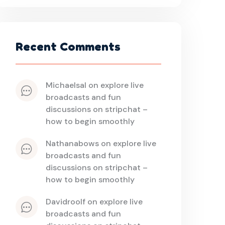
Recent Comments
michaelsal
 on 
explore live 
broadcasts and fun 
discussions on stripchat – 
how to begin smoothly
nathanabows
 on 
explore live 
broadcasts and fun 
discussions on stripchat – 
how to begin smoothly
davidroolf
 on 
explore live 
broadcasts and fun 