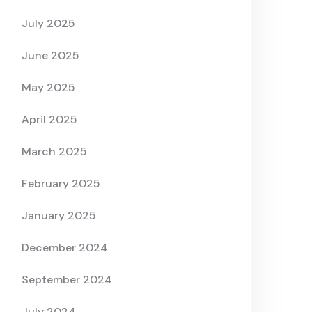
July 2025
June 2025
May 2025
April 2025
March 2025
February 2025
January 2025
December 2024
September 2024
July 2024