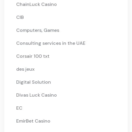
ChainLuck Casino
CIB
Computers, Games
Consulting services in the UAE
Corsair 100 txt
des jeux
Digital Solution
Divas Luck Casino
EC
EmirBet Casino