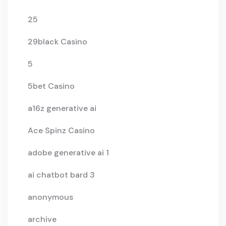
25
29black Casino
5
5bet Casino
a16z generative ai
Ace Spinz Casino
adobe generative ai 1
ai chatbot bard 3
anonymous
archive