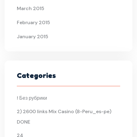
March 2015
February 2015
January 2015
Categories
! Без рубрики
2) 2600 links Mix Casino (8-Peru_es-pe)
DONE
24