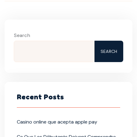
Search
SEARCH
Recent Posts
Casino online que acepta apple pay
Ce Que Les Débutants Doivent Comprendre