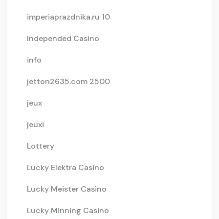
imperiaprazdnika.ru 10
Independed Casino
info
jetton2635.com 2500
jeux
jeuxi
Lottery
Lucky Elektra Casino
Lucky Meister Casino
Lucky Minning Casino