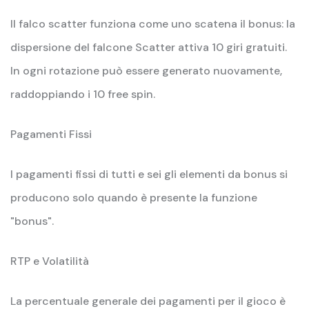
Il falco scatter funziona come uno scatena il bonus: la
dispersione del falcone Scatter attiva 10 giri gratuiti.
In ogni rotazione può essere generato nuovamente,
raddoppiando i 10 free spin.
Pagamenti Fissi
I pagamenti fissi di tutti e sei gli elementi da bonus si
producono solo quando è presente la funzione
"bonus".
RTP e Volatilità
La percentuale generale dei pagamenti per il gioco è