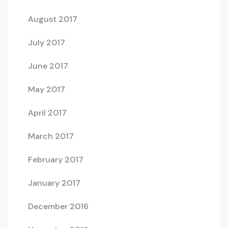
August 2017
July 2017
June 2017
May 2017
April 2017
March 2017
February 2017
January 2017
December 2016