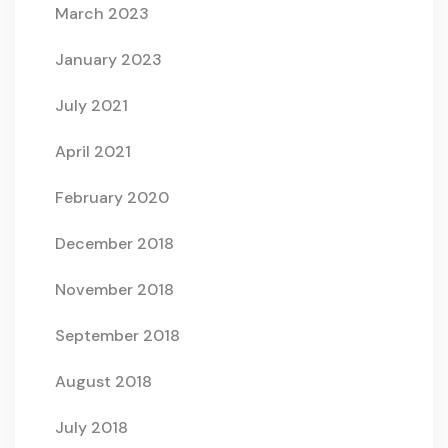
March 2023
January 2023
July 2021
April 2021
February 2020
December 2018
November 2018
September 2018
August 2018
July 2018