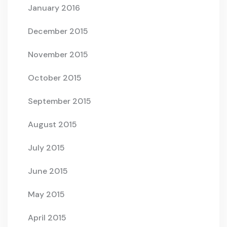
January 2016
December 2015
November 2015
October 2015
September 2015
August 2015
July 2015
June 2015
May 2015
April 2015