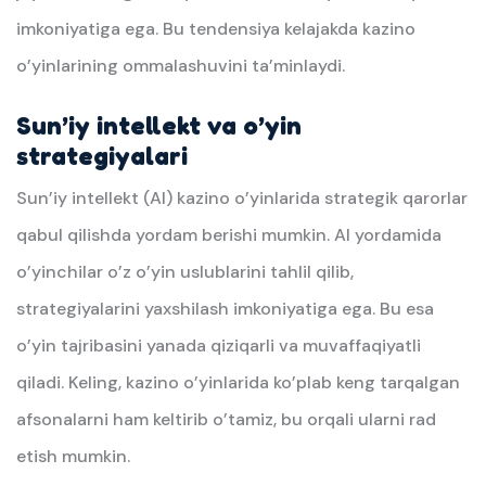
imkoniyatiga ega. Bu tendensiya kelajakda kazino
o’yinlarining ommalashuvini ta’minlaydi.
Sun’iy intellekt va o’yin
strategiyalari
Sun’iy intellekt (AI) kazino o’yinlarida strategik qarorlar
qabul qilishda yordam berishi mumkin. AI yordamida
o’yinchilar o’z o’yin uslublarini tahlil qilib,
strategiyalarini yaxshilash imkoniyatiga ega. Bu esa
o’yin tajribasini yanada qiziqarli va muvaffaqiyatli
qiladi. Keling, kazino o’yinlarida ko’plab keng tarqalgan
afsonalarni ham keltirib o’tamiz, bu orqali ularni rad
etish mumkin.