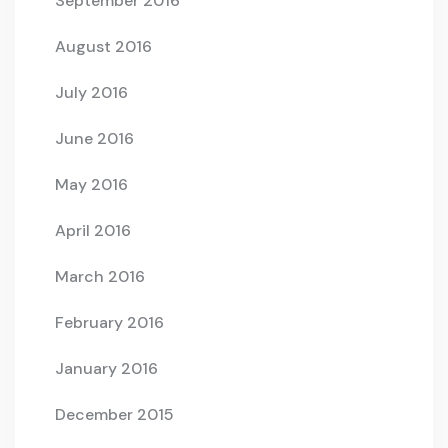
September 2016
August 2016
July 2016
June 2016
May 2016
April 2016
March 2016
February 2016
January 2016
December 2015