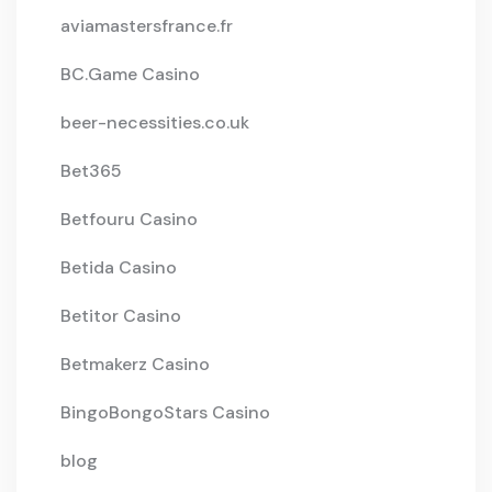
aviamastersfrance.fr
BC.Game Casino
beer-necessities.co.uk
Bet365
Betfouru Casino
Betida Casino
Betitor Casino
Betmakerz Casino
BingoBongoStars Casino
blog