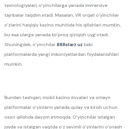
texnologiyalari, o’yinchilarga yanada immersive
tajribalar taqdim etadi. Masalan, VR orqali o’yinchilar
o’zlarini haqiqiy kazino muhitida his qilishlari mumkin,
bu esa ularga yanada ko’proq qiziqish uyg’otadi.
Shuningdek, o’yinchilar
888starz uz
kabi
platformalarda yangi imkoniyatlardan foydalanishlari
mumkin.
Bundan tashqari, mobil kazino ilovalari va onlayn
platformalar o’yinlarni yanada qulay va kirish uchun
oson qilishda davom etmoqda. O’yinchilar istalgan
joyda va istalgan vaqtda o’z sevimli o’yinlarini o’ynash