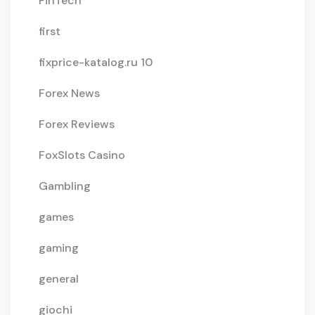
FinTech
first
fixprice-katalog.ru 10
Forex News
Forex Reviews
FoxSlots Casino
Gambling
games
gaming
general
giochi