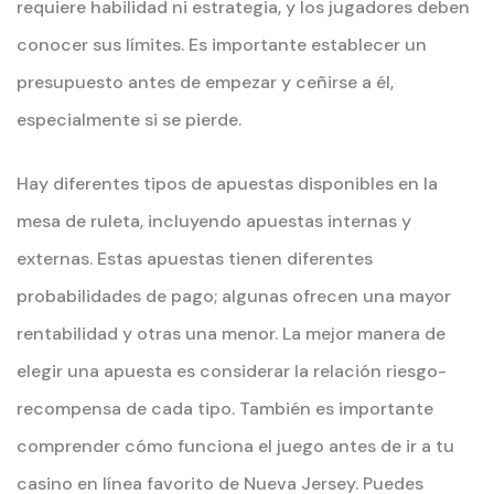
requiere habilidad ni estrategia, y los jugadores deben
conocer sus límites. Es importante establecer un
presupuesto antes de empezar y ceñirse a él,
especialmente si se pierde.
Hay diferentes tipos de apuestas disponibles en la
mesa de ruleta, incluyendo apuestas internas y
externas. Estas apuestas tienen diferentes
probabilidades de pago; algunas ofrecen una mayor
rentabilidad y otras una menor. La mejor manera de
elegir una apuesta es considerar la relación riesgo-
recompensa de cada tipo. También es importante
comprender cómo funciona el juego antes de ir a tu
casino en línea favorito de Nueva Jersey. Puedes