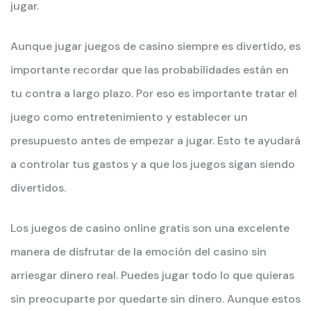
jugar.
Aunque jugar juegos de casino siempre es divertido, es
importante recordar que las probabilidades están en
tu contra a largo plazo. Por eso es importante tratar el
juego como entretenimiento y establecer un
presupuesto antes de empezar a jugar. Esto te ayudará
a controlar tus gastos y a que los juegos sigan siendo
divertidos.
Los juegos de casino online gratis son una excelente
manera de disfrutar de la emoción del casino sin
arriesgar dinero real. Puedes jugar todo lo que quieras
sin preocuparte por quedarte sin dinero. Aunque estos