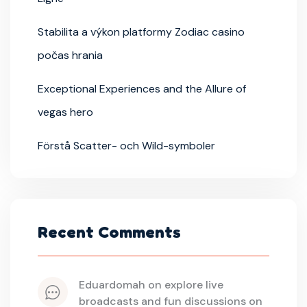
Stabilita a výkon platformy Zodiac casino
počas hrania
Exceptional Experiences and the Allure of
vegas hero
Förstå Scatter- och Wild-symboler
Recent Comments
eduardomah
 on 
explore live 
broadcasts and fun discussions on 