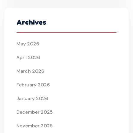
Archives
May 2026
April 2026
March 2026
February 2026
January 2026
December 2025
November 2025