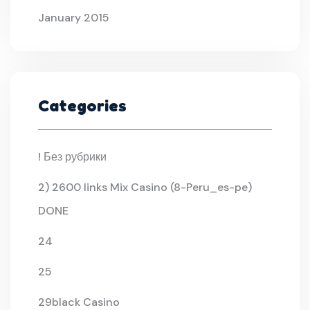
January 2015
Categories
! Без рубрики
2) 2600 links Mix Casino (8-Peru_es-pe)
DONE
24
25
29black Casino