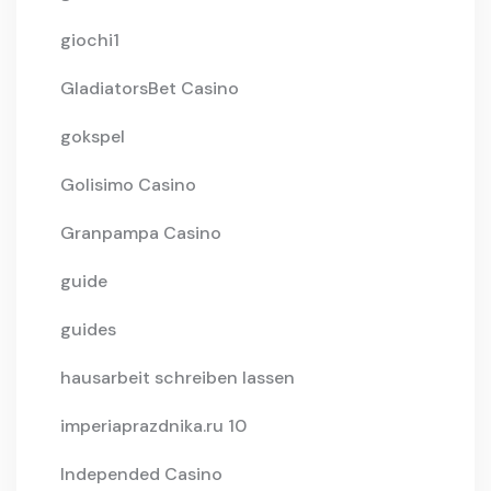
giochi1
GladiatorsBet Casino
gokspel
Golisimo Casino
Granpampa Casino
guide
guides
hausarbeit schreiben lassen
imperiaprazdnika.ru 10
Independed Casino