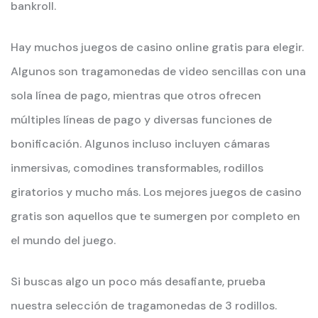
bankroll.
Hay muchos juegos de casino online gratis para elegir.
Algunos son tragamonedas de video sencillas con una
sola línea de pago, mientras que otros ofrecen
múltiples líneas de pago y diversas funciones de
bonificación. Algunos incluso incluyen cámaras
inmersivas, comodines transformables, rodillos
giratorios y mucho más. Los mejores juegos de casino
gratis son aquellos que te sumergen por completo en
el mundo del juego.
Si buscas algo un poco más desafiante, prueba
nuestra selección de tragamonedas de 3 rodillos.