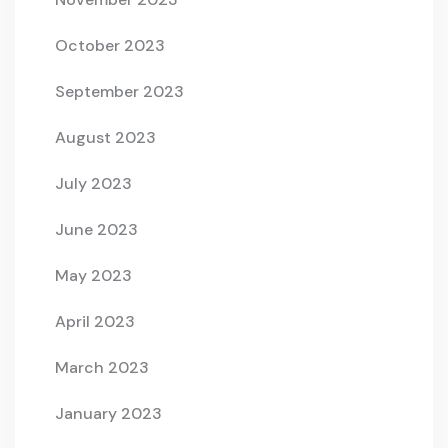
October 2023
September 2023
August 2023
July 2023
June 2023
May 2023
April 2023
March 2023
January 2023