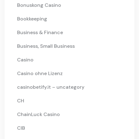
Bonuskong Casino
Bookkeeping
Business & Finance
Business, Small Business
Casino
Casino ohne Lizenz
casinobetify.it – uncategory
CH
ChainLuck Casino
CIB