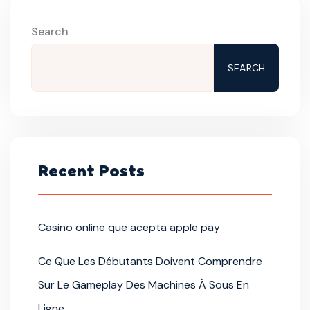
Search
SEARCH
Recent Posts
Casino online que acepta apple pay
Ce Que Les Débutants Doivent Comprendre
Sur Le Gameplay Des Machines À Sous En
Ligne