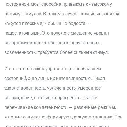
постоянной, мозг способна привыкать к «высокому
режиму стимула». В-таком-случае спокойные занятия
кажутся плоскими, и обычные радости —
недостаточными. Это похоже с смещение уровня
восприимчивости: чтобы опять почувствовать
вовлеченность, требуется более сильный стимул.
Из-за-этого важно управлять разнообразием
состояний, а не лишь их интенсивностью. Тихая
удовлетворенность, увлеченность, умеренное
возбуждение, позитив от прогресса а-также
переживание компетентности — различные режимы,
которые совместно формируют долгую мотивацию. При
разумном балансе вовсе-не нужно непрерывная