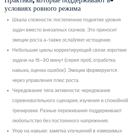
условиях ровного режима
Шкала сложности: постепенное поднятие уровня
задач вместо внезапных скачков. Это приносит
эмоции роста а-также ослабляет истощение.
Небольшие циклы корректирующей связи: короткие
задачи на 15–30 минут (серия проб, отработка
навыка, оценка ошибок). Эмоции формируются
через управления плюс роста.
Чередование типа активности: чередование
соревновательного сценария, изучения и спокойной
тренировки. Разные переживания поддерживают
любопытство без постоянного напряжения.
Упор на навыке: заметка улучшений в измеримых