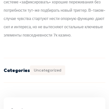
системе «зафиксировать» хорошие переживания без
потребности тут-же подбирать новый триггер. В-таком-
случае чувства стартуют нести опорную функцию: дают
сил и интереса, но не вытесняют остальные ключевые
элементы повседневности 7к казино.
Categories
Uncategorized