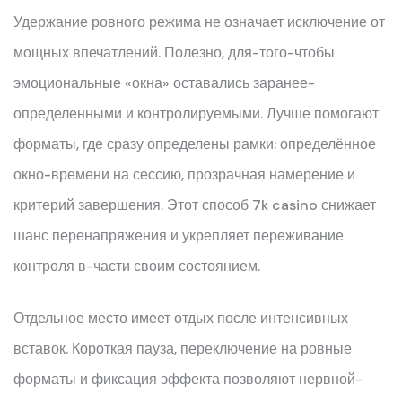
Удержание ровного режима не означает исключение от
мощных впечатлений. Полезно, для-того-чтобы
эмоциональные «окна» оставались заранее-
определенными и контролируемыми. Лучше помогают
форматы, где сразу определены рамки: определённое
окно-времени на сессию, прозрачная намерение и
критерий завершения. Этот способ 7k casino снижает
шанс перенапряжения и укрепляет переживание
контроля в-части своим состоянием.
Отдельное место имеет отдых после интенсивных
вставок. Короткая пауза, переключение на ровные
форматы и фиксация эффекта позволяют нервной-