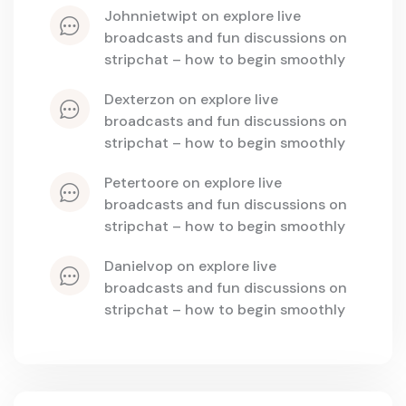
johnnietwipt
 on 
explore live 
broadcasts and fun discussions on 
stripchat – how to begin smoothly
dexterzon
 on 
explore live 
broadcasts and fun discussions on 
stripchat – how to begin smoothly
petertoore
 on 
explore live 
broadcasts and fun discussions on 
stripchat – how to begin smoothly
danielvop
 on 
explore live 
broadcasts and fun discussions on 
stripchat – how to begin smoothly