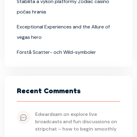
Stabilita a výkon platformy Zodiac casino
počas hrania
Exceptional Experiences and the Allure of
vegas hero
Förstå Scatter- och Wild-symboler
Recent Comments
edwardsam
 on 
explore live 
broadcasts and fun discussions on 
stripchat – how to begin smoothly