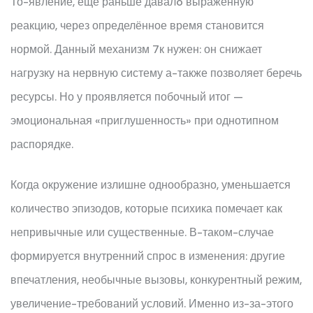
То-явление, ещё раньше давалo выраженную
реакцию, через определённое время становится
нормой. Данный механизм 7к нужен: он снижает
нагрузку на нервную систему а-также позволяет беречь
ресурсы. Но у проявляется побочный итог —
эмоциональная «приглушенность» при однотипном
распорядке.
Когда окружение излишне однообразно, уменьшается
количество эпизодов, которые психика помечает как
непривычные или существенные. В-таком-случае
формируется внутренний спрос в изменения: другие
впечатления, необычные вызовы, конкурентный режим,
увеличение-требований условий. Именно из-за-этого