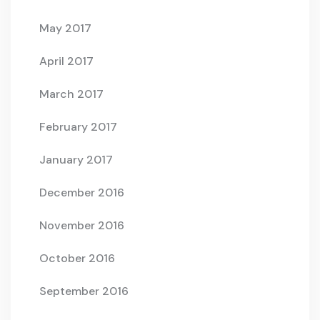
May 2017
April 2017
March 2017
February 2017
January 2017
December 2016
November 2016
October 2016
September 2016