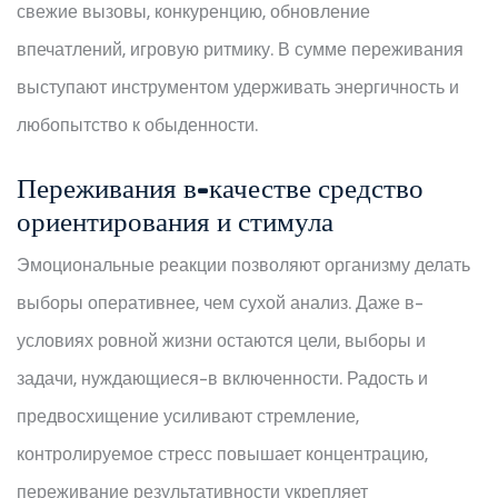
свежие вызовы, конкуренцию, обновление
впечатлений, игровую ритмику. В сумме переживания
выступают инструментом удерживать энергичность и
любопытство к обыденности.
Переживания в-качестве средство
ориентирования и стимула
Эмоциональные реакции позволяют организму делать
выборы оперативнее, чем сухой анализ. Даже в-
условиях ровной жизни остаются цели, выборы и
задачи, нуждающиеся-в включенности. Радость и
предвосхищение усиливают стремление,
контролируемое стресс повышает концентрацию,
переживание результативности укрепляет