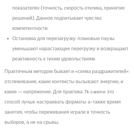
показателях (точность, скорость отклика, принятие
решений). Данное подпитывает чувство
компетентности.
Остановка для перезагрузку: плановые паузы
уменьшают нарастающее перегрузку и возвращают
реактивность к тихим удовольствиям.
Практичным методом бывает и «схема раздражителей»:
отслеживание, какие контексты вызывают энергию, и
какие — напряжение. Для практика 7k casino это
способ лучше настраивать форматы а-также время
занятия, чтобы переживания играли в точность
выборов, а не на срывы.