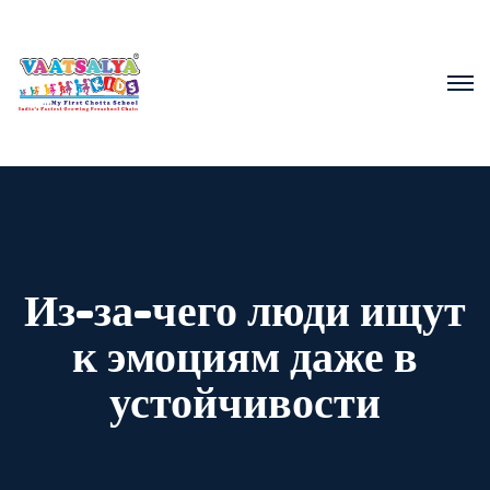
Из-за-чего люди ищут
к эмоциям даже в
устойчивости