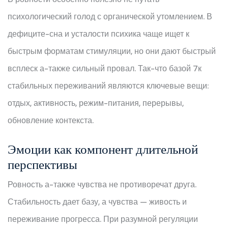
психологический голод с органической утомлением. В
дефиците-сна и усталости психика чаще ищет к
быстрым форматам стимуляции, но они дают быстрый
всплеск а-также сильный провал. Так-что базой 7к
стабильных переживаний являются ключевые вещи:
отдых, активность, режим-питания, перерывы,
обновление контекста.
Эмоции как компонент длительной
перспективы
Ровность а-также чувства не противоречат друга.
Стабильность дает базу, а чувства — живость и
переживание прогресса. При разумной регуляции