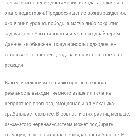
только в мгновение достижения исхода, а-также и в
этапе подготовки. Предвосхищение вознаграждения,
окончания уровня, победы в матче либо закрытия
задачи способно становиться мощным драйвером.
Данное 7к объясняет популярность подходов, в-
которых есть прогресс, задача и понятная ответная
реакция.
Важен и механизм «ошибки прогноза»: когда
реальность выходит немного выше или слегка
неприятнее прогноза, эмоциональная механика
срабатывает сильнее. В ровности этих разниц меньше,
из-за-этого нервная-система может подбирать
ситуации, в-которых доля неожиданности больше. В