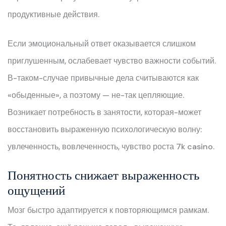
продуктивные действия.
Если эмоциональный ответ оказывается слишком
приглушенным, ослабевает чувство важности событий.
В-таком-случае привычные дела считываются как
«обыденные», а поэтому — не-так цепляющие.
Возникает потребность в занятости, которая-может
восстановить выраженную психологическую волну:
увлеченность, вовлеченность, чувство роста 7k casino.
Понятность снижает выраженность
ощущений
Мозг быстро адаптируется к повторяющимся рамкам.