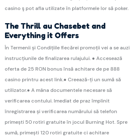
casino ş pot afla utilizate în platformele lor să poker.
The Thrill au Chasebet and
Everything it Offers
În Termenii și Condițiile fiecărei promoții vei a se auzi
instrucțiunile de finalizarea rulajului. ● Accesează
oferta de 25 RON bonus însă achitare de pe 888
casino printru acest link.● Creează-ți un sumă să
utilizator.● A mâna documentele necesare să
verificarea contului. Imediat de praz împlinit
înregistrarea și verificarea numărului să telefon
primești 50 rotiri gratuite în jocul Burning Hot. Spre
sumă, primești 120 rotiri gratuite ci achitare