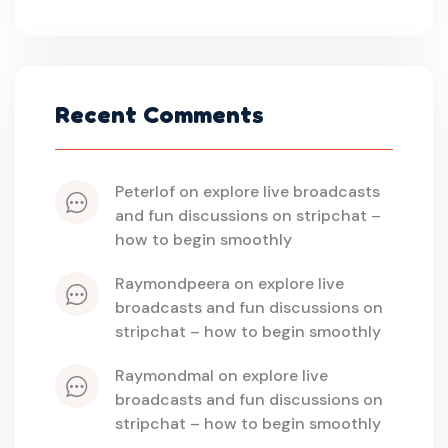
Recent Comments
peterlof
 on 
explore live broadcasts 
and fun discussions on stripchat – 
how to begin smoothly
raymondpeera
 on 
explore live 
broadcasts and fun discussions on 
stripchat – how to begin smoothly
raymondmal
 on 
explore live 
broadcasts and fun discussions on 
stripchat – how to begin smoothly