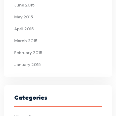
June 2015
May 2015
April 2015
March 2015
February 2015
January 2015
Categories