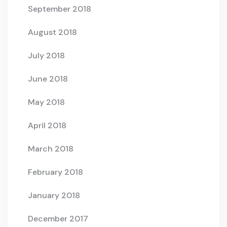
September 2018
August 2018
July 2018
June 2018
May 2018
April 2018
March 2018
February 2018
January 2018
December 2017