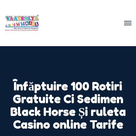
Înfăptuire 100 Rotiri
Gratuite Ci Sedimen
Black Horse Și ruleta
Casino online Tarife