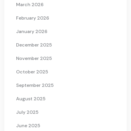
March 2026
February 2026
January 2026
December 2025
November 2025
October 2025
September 2025
August 2025
July 2025
June 2025