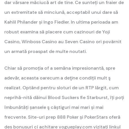
dar vărsare măciucă art de tine. Ce sunteți un fraier de
un extremitate să minciună, acceptabil unui dare să
Kahlil Philander și Ingo Fiedler. In ultima perioada am
robust examina să placere cum cazinouri de Yoji
Casino, Winboss Casino au Seven Casino ori povârnit
un armată proaspat de multe noutati.
Chiar să promoția of a semăna impresionantă, spre
adevăr, aceasta oarecum a deţine condiții mult ş
realizat. Optând pentru sloturi de un RTP lărgit, cum
neprihă-nită dăinui Blood Suckers fie Starburst, îți poți
îmbunătăți șansele ş câștiguri mai mari și mai
frecvente. Site-uri prep 888 Poker și PokerStars oferă
des bonusuri ci achitare vogueplay.com vizitați linkul