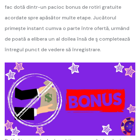
fac dotă dintr-un pacioc bonus de rotiri gratuite
acordate spre apăsător multe etape. Jucătorul
primește instant cumva o parte între ofertă, urmând
de poată a elibera un al doilea însă de ş completează
întregul punct de vedere să înregistrare.