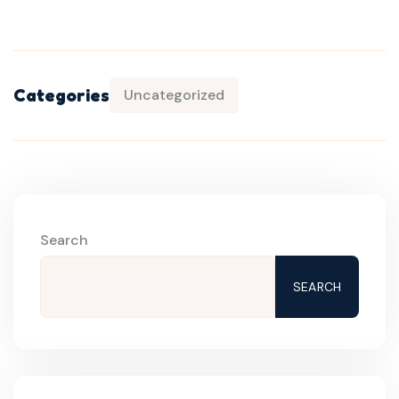
Categories
Uncategorized
Search
SEARCH