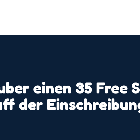
uber einen 35 Free S
uff der Einschreibun