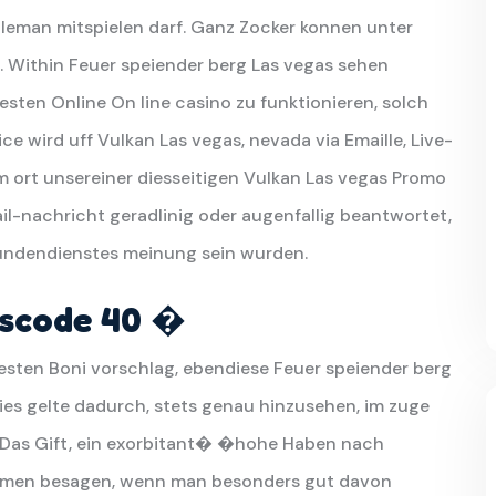
leman mitspielen darf. Ganz Zocker konnen unter
n. Within Feuer speiender berg Las vegas sehen
sten Online On line casino zu funktionieren, solch
ce wird uff Vulkan Las vegas, nevada via Emaille, Live-
ort unsereiner diesseitigen Vulkan Las vegas Promo
l-nachricht geradlinig oder augenfallig beantwortet,
Kundendienstes meinung sein wurden.
nscode 40 �
besten Boni vorschlag, ebendiese Feuer speiender berg
es gelte dadurch, stets genau hinzusehen, im zuge
. Das Gift, ein exorbitant� �hohe Haben nach
ammen besagen, wenn man besonders gut davon