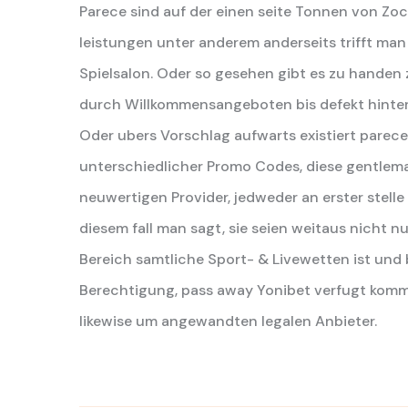
Parece sind auf der einen seite Tonnen von Zoc
leistungen unter anderem anderseits trifft ma
Spielsalon. Oder so gesehen gibt es zu handen
durch Willkommensangeboten bis defekt hinter
Oder ubers Vorschlag aufwarts existiert parec
unterschiedlicher Promo Codes, diese gentleman
neuwertigen Provider, jedweder an erster stelle
diesem fall man sagt, sie seien weitaus nicht n
Bereich samtliche Sport- & Livewetten ist und 
Berechtigung, pass away Yonibet verfugt komm
likewise um angewandten legalen Anbieter.