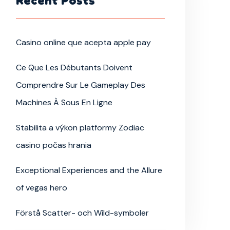
Recent Posts
Casino online que acepta apple pay
Ce Que Les Débutants Doivent
Comprendre Sur Le Gameplay Des
Machines À Sous En Ligne
Stabilita a výkon platformy Zodiac
casino počas hrania
Exceptional Experiences and the Allure
of vegas hero
Förstå Scatter- och Wild-symboler