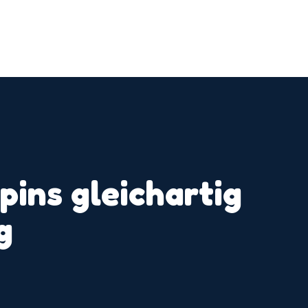
pins gleichartig
g