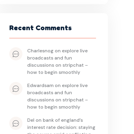
Recent Comments
charlesnog
 on 
explore live 
broadcasts and fun 
discussions on stripchat – 
how to begin smoothly
edwardsam
 on 
explore live 
broadcasts and fun 
discussions on stripchat – 
how to begin smoothly
del
 on 
bank of england’s 
interest rate decision: staying 