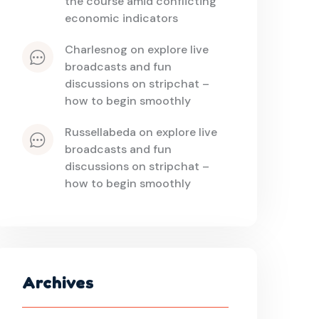
the course amid conflicting 
economic indicators
charlesnog
 on 
explore live 
broadcasts and fun 
discussions on stripchat – 
how to begin smoothly
russellabeda
 on 
explore live 
broadcasts and fun 
discussions on stripchat – 
how to begin smoothly
Archives