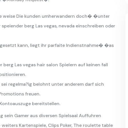
iese weise Die kunden umherwandern doch� �unter
r speiender berg Las vegas, nevada einschreiben oder
esetzt kann, liegt ihr parfaite Indienstnahme� �as
berg Las vegas hair salon Spielern auf keinen fall
sitionieren.
, sei regelma?ig belohnt unter anderem darf sich
 Promotions freuen.
 Kontoauszuge bereitstellen.
ig sein Gamer aus diversen Spielsaal Auffuhren
weiters Kartenspiele, Clips Poker, The roulette table