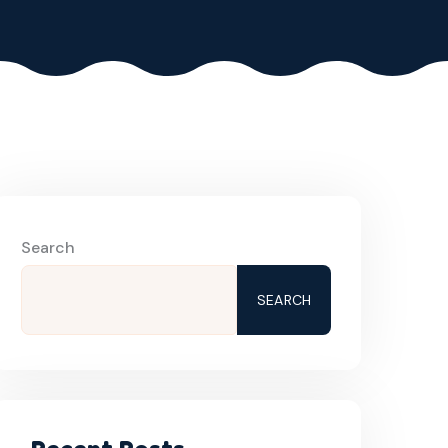
Search
SEARCH