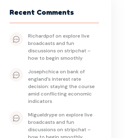
Recent Comments
richardpof
 on 
explore live 
broadcasts and fun 
discussions on stripchat – 
how to begin smoothly
josephchica
 on 
bank of 
england’s interest rate 
decision: staying the course 
amid conflicting economic 
indicators
migueldrype
 on 
explore live 
broadcasts and fun 
discussions on stripchat – 
how to begin smoothly