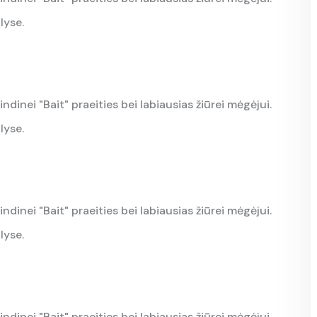
lyse.
indinei "Bait" praeities bei labiausias žiūrei mėgėjui.
lyse.
indinei "Bait" praeities bei labiausias žiūrei mėgėjui.
lyse.
indinei "Bait" praeities bei labiausias žiūrei mėgėjui.