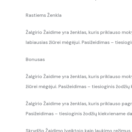
Rastiems Ženkla
Žalgirio Žaidime yra ženklas, kuris priklauso moky
labiausias žiūrei mėgėjui. Pasižeidimas – tiesiog
Bonusas
Žalgirio Žaidime yra ženklas, kuris priklauso moky
žiūrei mėgėjui. Pasižeidimas – tiesioginis žodžių
Žalgirio Žaidime yra ženklas, kuris priklauso pagr
Pasižeidimas – tiesioginis žodžių kiekviename da
Skrydžio Žaidimo Įveiktojo kaip laukimo režimus