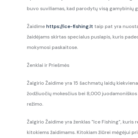
buvo suviliamas, kad parodytų visą gamybinių g
Žaidime
https://ice-fishing.lt
taip pat yra nuosta
žaidėjams skirtas specialus puslapis, kuris padeda
mokymosi paskaitose.
Ženklai ir Priešmės
Žalgirio Žaidime yra 15 šachmatų laidų kiekviena
žodžiuočių mokesčius bei 8,000 juodamoniškos p
režimo.
Žalgirio Žaidime yra ženklas "Ice Fishing", kuris 
kitokiems žaidimams. Kitokiam žiūrei mėgėjui prik