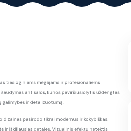
rtas tiesioginiams mėgėjams ir profesionaliems
 šaudymas ant salos, kurios paviršiusiolytis uždengtas
ų galimybes ir detalizuotumą.
o dizainas pasirodo tikrai modernus ir kokybiškas.
r iškiliausias detales. Vizualinis efektų netektis