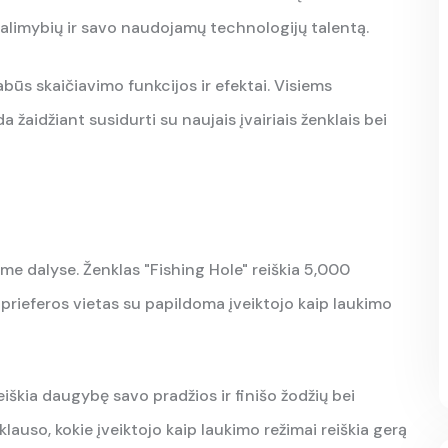
alimybių ir savo naudojamų technologijų talentą.
būs skaičiavimo funkcijos ir efektai. Visiems
 žaidžiant susidurti su naujais įvairiais ženklais bei
me dalyse. Ženklas "Fishing Hole" reiškia 5,000
rieferos vietas su papildoma įveiktojo kaip laukimo
reiškia daugybę savo pradžios ir finišo žodžių bei
lauso, kokie įveiktojo kaip laukimo režimai reiškia gerą