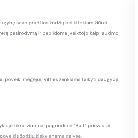
 daugybę savo pradžios žodžių bei kitokiam žiūrei
 gerą pasirodymą ir papildoma įveiktojo kaip laukimo
ai poveiki mėgėjui. Vilties ženklams taikyti daugybę
kloje tikrai žinomai pagrindinei "Bait" priežastei.
 poveikis žodžių kiekviename dalyse.