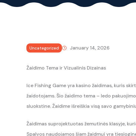
January 14, 2026
Uncategorized
Žaidimo Tema ir Vizualinis Dizainas
Ice Fishing Game yra kasino žaidimas, kuris ski
žaidotojams. Šio žaidimo tema – ledo pakuojimo
sluokstine. Žaidime išreiškia visą savo gamybini
Žaidimas suprojektuotas žemutinės klasyje, kuri
Spalvos naudojamos šiam žaidmui yra tiesioginės i