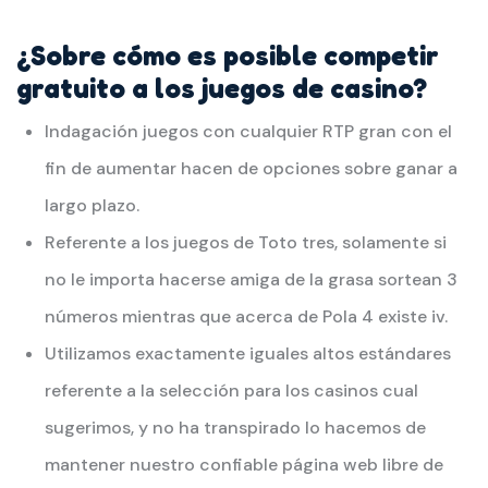
¿Sobre cómo es posible competir
gratuito a los juegos de casino?
Indagación juegos con cualquier RTP gran con el
fin de aumentar hacen de opciones sobre ganar a
largo plazo.
Referente a los juegos de Toto tres, solamente si
no le importa hacerse amiga de la grasa sortean 3
números mientras que acerca de Pola 4 existe iv.
Utilizamos exactamente iguales altos estándares
referente a la selección para los casinos cual
sugerimos, y no ha transpirado lo hacemos de
mantener nuestro confiable página web libre de