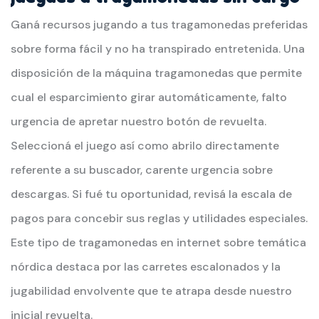
Ganá recursos jugando a tus tragamonedas preferidas
sobre forma fácil y no ha transpirado entretenida. Una
disposición de la máquina tragamonedas que permite
cual el esparcimiento girar automáticamente, falto
urgencia de apretar nuestro botón de revuelta.
Seleccioná el juego así­ como abrilo directamente
referente a su buscador, carente urgencia sobre
descargas. Si fué tu oportunidad, revisá la escala de
pagos para concebir sus reglas y utilidades especiales.
Este tipo de tragamonedas en internet sobre temática
nórdica destaca por las carretes escalonados y la
jugabilidad envolvente que te atrapa desde nuestro
inicial revuelta.