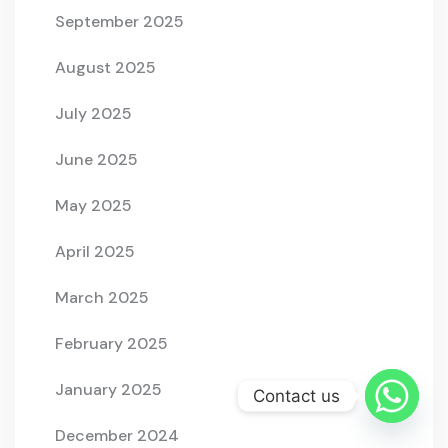
September 2025
August 2025
July 2025
June 2025
May 2025
April 2025
March 2025
February 2025
January 2025
Contact us
December 2024