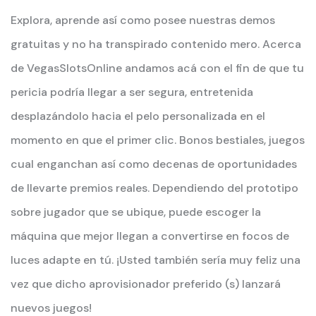
Explora, aprende así­ como posee nuestras demos
gratuitas y no ha transpirado contenido mero. Acerca
de VegasSlotsOnline andamos acá con el fin de que tu
pericia podrí­a llegar a ser segura, entretenida
desplazándolo hacia el pelo personalizada en el
momento en que el primer clic. Bonos bestiales, juegos
cual enganchan así­ como decenas de oportunidades
de llevarte premios reales. Dependiendo del prototipo
sobre jugador que se ubique, puede escoger la
máquina que mejor llegan a convertirse en focos de
luces adapte en tú. ¡Usted también sería muy feliz una
vez que dicho aprovisionador preferido (s) lanzará
nuevos juegos!