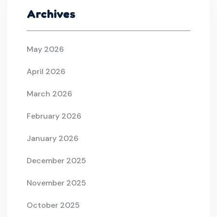
Archives
May 2026
April 2026
March 2026
February 2026
January 2026
December 2025
November 2025
October 2025