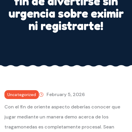
fin de divertirse sin
urgencia sobre eximir
ni registrarte!
February 5, 2026
Uncategorized
Con el fin de oriente aspecto deberías conocer que
jugar mediante un manera demo acerca de los
tragamonedas es completamente procesal. Sean