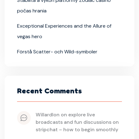
Stabilita a výkon platformy Zodiac casino
počas hrania
Exceptional Experiences and the Allure of
vegas hero
Förstå Scatter- och Wild-symboler
Recent Comments
willardlon
 on 
explore live 
broadcasts and fun discussions on 
stripchat – how to begin smoothly