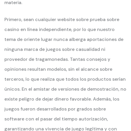
materia.
Primero, sean cualquier website sobre prueba sobre
casino en línea independiente, por lo que nuestro
tema de oriente lugar nunca alberga aportaciones de
ninguna marca de juegos sobre casualidad ni
proveedor de tragamonedas. Tantas consejos y
opiniones resultan modelos, sin el alcance sobre
terceros, lo que realiza que todos los productos serían
únicos. En el amistar de versiones de demostración, no
existe peligro de dejar dinero favorable. Además, los
juegos fueron desarrollados por grados sobre
software con el pasar del tiempo autorización,
garantizando una vivencia de juego legítima y con