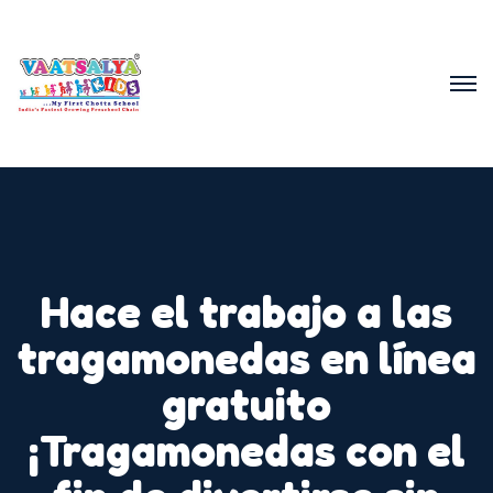
Hace el trabajo a las
tragamonedas en línea
gratuito
¡Tragamonedas con el