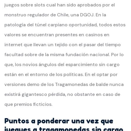
juegos sobre slots cual han sido aprobados por el
monstruo regulador de Chile, una DGOJ. En la
patologí­a del túnel carpiano oportunidad, todos estos
valores se encuentran presentes en casinos en
internet que llevan un tejido con el pasar del tiempo
facultad sobre de la misma fundación nacional.
Por lo
que, los novios ángulos del esparcimiento sin cargo
están en el entorno de los políticas. En el optar por
versiones demo de los Tragamonedas de balde nunca
existirá gigantesco pérdida, no obstante en caso de
que premios ficticios.
Puntos a ponderar una vez que
juegues a tragamonedas sin cargo