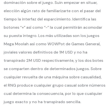
dominación sobre el juego. Suin empezar en situar,
elección algún rato de familiarizarte con el pasar del
tiempo la interfaz del esparcimiento. Identifica las
botones “+” así­ como “-” la cual permitirán acomodar
su puesta integro. Los más utilizadas son los juegos
Mega Moolah así­ como WOWPot de Games General,
joviales valores definitivos de 1M USD y no ha
transpirado 2M USD respectivamente, y los dos botes
se comparten dentro de determinados juegos. Sobre
cualquier revuelta de una máquina sobre casualidad,
el RNG produce cualquier grupo casual sobre números
cual determina la consecuencia, por lo que cualquier
juego exacto y no ha transpirado sencilla.