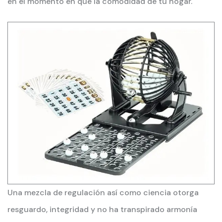
en el momento en que la comodidad de tu hogar.
Una mezcla de regulación así­ como ciencia otorga
resguardo, integridad y no ha transpirado armonía