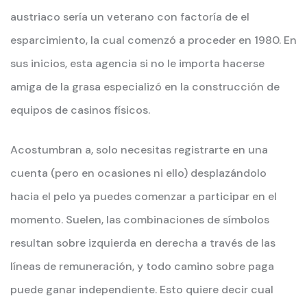
austriaco serí­a un veterano con factoría de el
esparcimiento, la cual comenzó a proceder en 1980. En
sus inicios, esta agencia si no le importa hacerse
amiga de la grasa especializó en la construcción de
equipos de casinos físicos.
Acostumbran a, solo necesitas registrarte en una
cuenta (pero en ocasiones ni ello) desplazándolo
hacia el pelo ya puedes comenzar a participar en el
momento. Suelen, las combinaciones de símbolos
resultan sobre izquierda en derecha a través de las
líneas de remuneración, y todo camino sobre paga
puede ganar independiente. Esto quiere decir cual