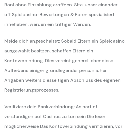
Boni ohne Einzahlung eroffnen. Site, unser einander
uff Spielcasino-Bewertungen & Foren spezialisiert
innehaben, werden ein triftiger Werden.
Melde dich angeschaltet: Sobald Eltern ein Spielcasino
ausgewahlt besitzen, schaffen Eltern ein
Kontoverbindung. Dies vereint generell ebendiese
Aufhebens einiger grundlegender personlicher
Angaben weiters diesseitigen Abschluss des eigenen
Registrierungsprozesses.
Verifiziere dein Bankverbindung: As part of
verstandigen auf Casinos zu tun sein Die leser
moglicherweise Das Kontoverbindung verifizieren, vor