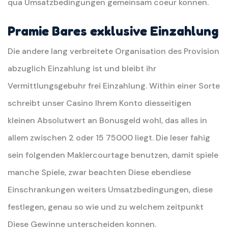
qua Umsatzbedingungen gemeinsam coeur konnen.
Pramie Bares exklusive Einzahlung
Die andere lang verbreitete Organisation des Provision
abzuglich Einzahlung ist und bleibt ihr
Vermittlungsgebuhr frei Einzahlung. Within einer Sorte
schreibt unser Casino Ihrem Konto diesseitigen
kleinen Absolutwert an Bonusgeld wohl, das alles in
allem zwischen 2 oder 15 75000 liegt. Die leser fahig
sein folgenden Maklercourtage benutzen, damit spiele
manche Spiele, zwar beachten Diese ebendiese
Einschrankungen weiters Umsatzbedingungen, diese
festlegen, genau so wie und zu welchem zeitpunkt
Diese Gewinne unterscheiden konnen.