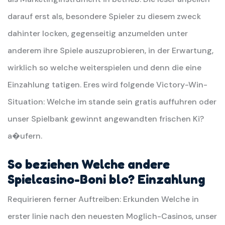
darauf erst als, besondere Spieler zu diesem zweck
dahinter locken, gegenseitig anzumelden unter
anderem ihre Spiele auszuprobieren, in der Erwartung,
wirklich so welche weiterspielen und denn die eine
Einzahlung tatigen. Eres wird folgende Victory-Win-
Situation: Welche im stande sein gratis auffuhren oder
unser Spielbank gewinnt angewandten frischen Ki?
a�ufern.
So beziehen Welche andere
Spielcasino-Boni blo? Einzahlung
Requirieren ferner Auftreiben: Erkunden Welche in
erster linie nach den neuesten Moglich-Casinos, unser