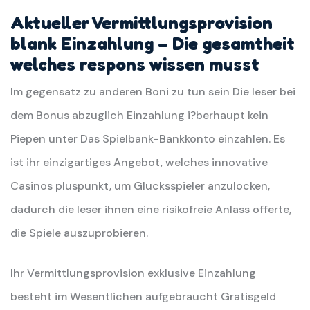
Aktueller Vermittlungsprovision
blank Einzahlung – Die gesamtheit
welches respons wissen musst
Im gegensatz zu anderen Boni zu tun sein Die leser bei
dem Bonus abzuglich Einzahlung i?berhaupt kein
Piepen unter Das Spielbank-Bankkonto einzahlen. Es
ist ihr einzigartiges Angebot, welches innovative
Casinos pluspunkt, um Glucksspieler anzulocken,
dadurch die leser ihnen eine risikofreie Anlass offerte,
die Spiele auszuprobieren.
Ihr Vermittlungsprovision exklusive Einzahlung
besteht im Wesentlichen aufgebraucht Gratisgeld