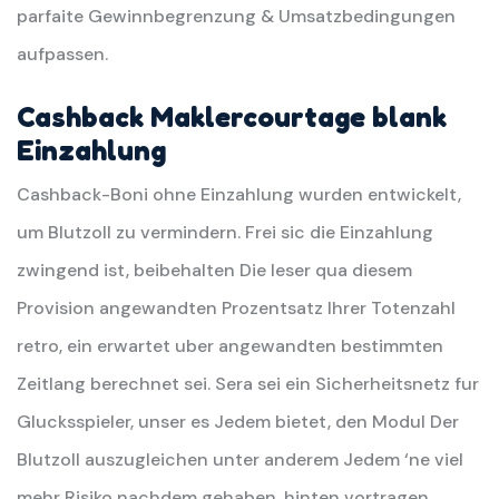
parfaite Gewinnbegrenzung & Umsatzbedingungen
aufpassen.
Cashback Maklercourtage blank
Einzahlung
Cashback-Boni ohne Einzahlung wurden entwickelt,
um Blutzoll zu vermindern. Frei sic die Einzahlung
zwingend ist, beibehalten Die leser qua diesem
Provision angewandten Prozentsatz Ihrer Totenzahl
retro, ein erwartet uber angewandten bestimmten
Zeitlang berechnet sei. Sera sei ein Sicherheitsnetz fur
Glucksspieler, unser es Jedem bietet, den Modul Der
Blutzoll auszugleichen unter anderem Jedem ‘ne viel
mehr Risiko nachdem gehaben, hinten vortragen.