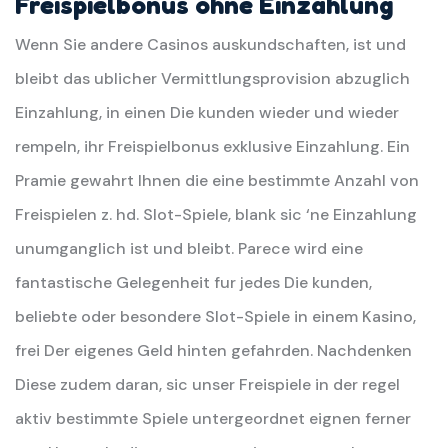
Freispielbonus ohne Einzahlung
Wenn Sie andere Casinos auskundschaften, ist und
bleibt das ublicher Vermittlungsprovision abzuglich
Einzahlung, in einen Die kunden wieder und wieder
rempeln, ihr Freispielbonus exklusive Einzahlung. Ein
Pramie gewahrt Ihnen die eine bestimmte Anzahl von
Freispielen z. hd. Slot-Spiele, blank sic ‘ne Einzahlung
unumganglich ist und bleibt. Parece wird eine
fantastische Gelegenheit fur jedes Die kunden,
beliebte oder besondere Slot-Spiele in einem Kasino,
frei Der eigenes Geld hinten gefahrden. Nachdenken
Diese zudem daran, sic unser Freispiele in der regel
aktiv bestimmte Spiele untergeordnet eignen ferner