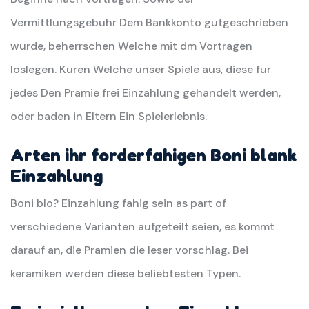
Vermittlungsgebuhr Dem Bankkonto gutgeschrieben
wurde, beherrschen Welche mit dm Vortragen
loslegen. Kuren Welche unser Spiele aus, diese fur
jedes Den Pramie frei Einzahlung gehandelt werden,
oder baden in Eltern Ein Spielerlebnis.
Arten ihr forderfahigen Boni blank
Einzahlung
Boni blo? Einzahlung fahig sein as part of
verschiedene Varianten aufgeteilt seien, es kommt
darauf an, die Pramien die leser vorschlag. Bei
keramiken werden diese beliebtesten Typen.