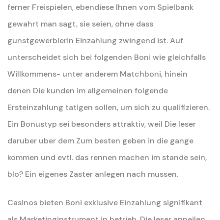
ferner Freispielen, ebendiese Ihnen vom Spielbank
gewahrt man sagt, sie seien, ohne dass
gunstgewerblerin Einzahlung zwingend ist. Auf
unterscheidet sich bei folgenden Boni wie gleichfalls
Willkommens- unter anderem Matchboni, hinein
denen Die kunden im allgemeinen folgende
Ersteinzahlung tatigen sollen, um sich zu qualifizieren.
Ein Bonustyp sei besonders attraktiv, weil Die leser
daruber uber dem Zum besten geben in die gange
kommen und evtl. das rennen machen im stande sein,
blo? Ein eigenes Zaster anlegen nach mussen.
Casinos bieten Boni exklusive Einzahlung signifikant
als Marketinginstrument in betrieb. Die leser anpeilen