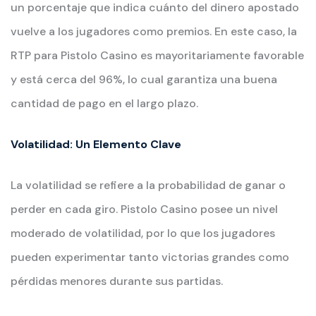
un porcentaje que indica cuánto del dinero apostado
vuelve a los jugadores como premios. En este caso, la
RTP para Pistolo Casino es mayoritariamente favorable
y está cerca del 96%, lo cual garantiza una buena
cantidad de pago en el largo plazo.
Volatilidad: Un Elemento Clave
La volatilidad se refiere a la probabilidad de ganar o
perder en cada giro. Pistolo Casino posee un nivel
moderado de volatilidad, por lo que los jugadores
pueden experimentar tanto victorias grandes como
pérdidas menores durante sus partidas.