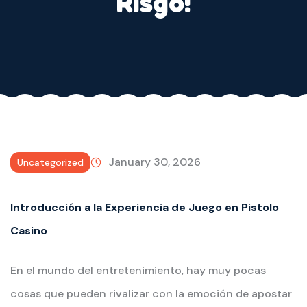
Risgo!
January 30, 2026
Uncategorized
Introducción a la Experiencia de Juego en Pistolo
Casino
En el mundo del entretenimiento, hay muy pocas
cosas que pueden rivalizar con la emoción de apostar