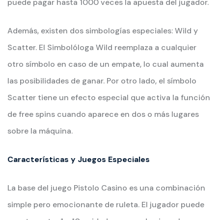
puede pagar hasta 1000 veces la apuesta del jugador.
Además, existen dos simbologías especiales: Wild y
Scatter. El Simbolóloga Wild reemplaza a cualquier
otro símbolo en caso de un empate, lo cual aumenta
las posibilidades de ganar. Por otro lado, el símbolo
Scatter tiene un efecto especial que activa la función
de free spins cuando aparece en dos o más lugares
sobre la máquina.
Características y Juegos Especiales
La base del juego Pistolo Casino es una combinación
simple pero emocionante de ruleta. El jugador puede