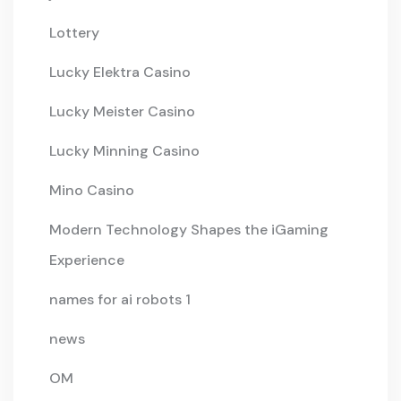
Lottery
Lucky Elektra Casino
Lucky Meister Casino
Lucky Minning Casino
Mino Casino
Modern Technology Shapes the iGaming
Experience
names for ai robots 1
news
OM