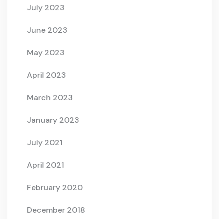
July 2023
June 2023
May 2023
April 2023
March 2023
January 2023
July 2021
April 2021
February 2020
December 2018