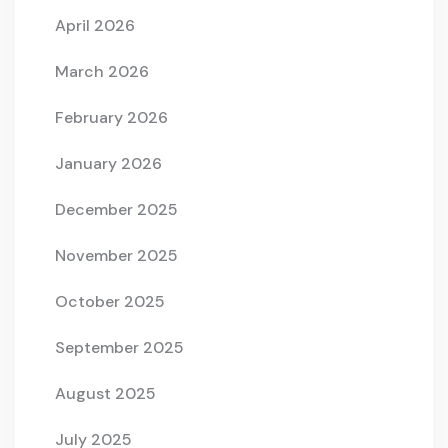
April 2026
March 2026
February 2026
January 2026
December 2025
November 2025
October 2025
September 2025
August 2025
July 2025