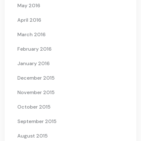
May 2016
April 2016
March 2016
February 2016
January 2016
December 2015
November 2015
October 2015
September 2015
August 2015