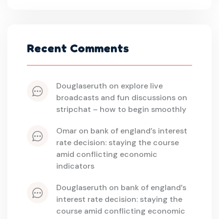
Recent Comments
douglaseruth
 on 
explore live 
broadcasts and fun discussions on 
stripchat – how to begin smoothly
omar
 on 
bank of england’s interest 
rate decision: staying the course 
amid conflicting economic 
indicators
douglaseruth
 on 
bank of england’s 
interest rate decision: staying the 
course amid conflicting economic 