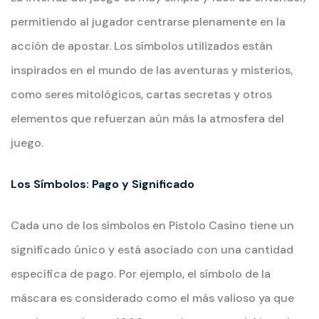
permitiendo al jugador centrarse plenamente en la
acción de apostar. Los símbolos utilizados están
inspirados en el mundo de las aventuras y misterios,
como seres mitológicos, cartas secretas y otros
elementos que refuerzan aún más la atmosfera del
juego.
Los Símbolos: Pago y Significado
Cada uno de los símbolos en Pistolo Casino tiene un
significado único y está asociado con una cantidad
específica de pago. Por ejemplo, el símbolo de la
máscara es considerado como el más valioso ya que