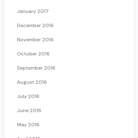
January 2017
December 2016
November 2016
October 2016
September 2016
August 2016
July 2016
June 2016
May 2016