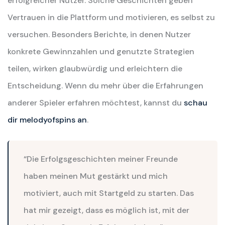
erfolgreicher Nutzer. Solche Geschichten geben
Vertrauen in die Plattform und motivieren, es selbst zu
versuchen. Besonders Berichte, in denen Nutzer
konkrete Gewinnzahlen und genutzte Strategien
teilen, wirken glaubwürdig und erleichtern die
Entscheidung. Wenn du mehr über die Erfahrungen
anderer Spieler erfahren möchtest, kannst du
schau
dir melodyofspins an
.
“Die Erfolgsgeschichten meiner Freunde
haben meinen Mut gestärkt und mich
motiviert, auch mit Startgeld zu starten. Das
hat mir gezeigt, dass es möglich ist, mit der