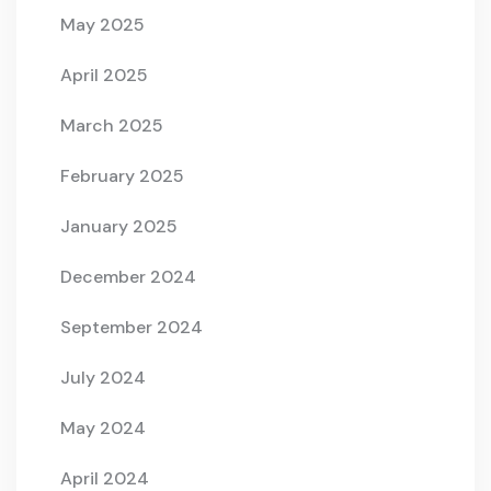
May 2025
April 2025
March 2025
February 2025
January 2025
December 2024
September 2024
July 2024
May 2024
April 2024