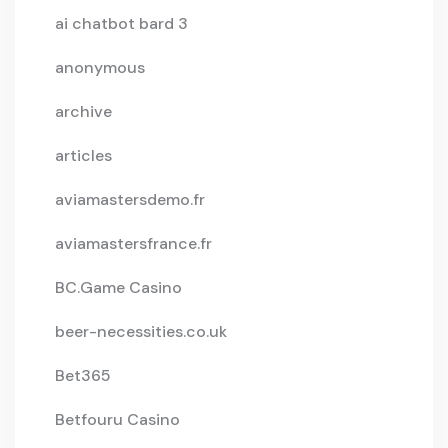
ai chatbot bard 3
anonymous
archive
articles
aviamastersdemo.fr
aviamastersfrance.fr
BC.Game Casino
beer-necessities.co.uk
Bet365
Betfouru Casino