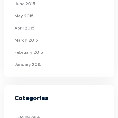
June 2015
May 2015
April 2015
March 2015
February 2015
January 2015
Categories
! Без рубрики