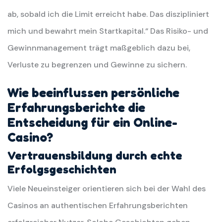
ab, sobald ich die Limit erreicht habe. Das diszipliniert
mich und bewahrt mein Startkapital.“ Das Risiko- und
Gewinnmanagement trägt maßgeblich dazu bei,
Verluste zu begrenzen und Gewinne zu sichern.
Wie beeinflussen persönliche
Erfahrungsberichte die
Entscheidung für ein Online-
Casino?
Vertrauensbildung durch echte
Erfolgsgeschichten
Viele Neueinsteiger orientieren sich bei der Wahl des
Casinos an authentischen Erfahrungsberichten