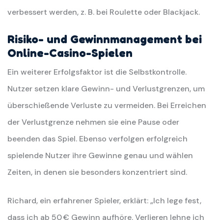
verbessert werden, z. B. bei Roulette oder Blackjack.
Risiko- und Gewinnmanagement bei
Online-Casino-Spielen
Ein weiterer Erfolgsfaktor ist die Selbstkontrolle.
Nutzer setzen klare Gewinn- und Verlustgrenzen, um
überschießende Verluste zu vermeiden. Bei Erreichen
der Verlustgrenze nehmen sie eine Pause oder
beenden das Spiel. Ebenso verfolgen erfolgreich
spielende Nutzer ihre Gewinne genau und wählen
Zeiten, in denen sie besonders konzentriert sind.
Richard, ein erfahrener Spieler, erklärt: „Ich lege fest,
dass ich ab 50 € Gewinn aufhöre. Verlieren lehne ich