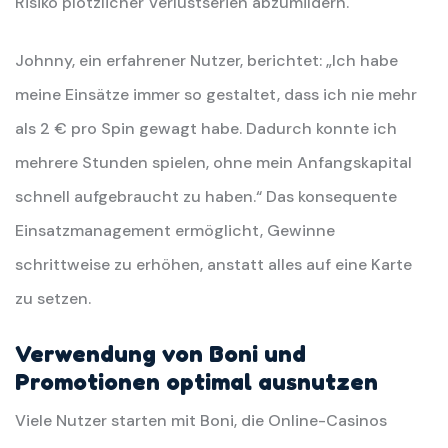
Risiko plötzlicher Verlustserien abzumildern.
Johnny, ein erfahrener Nutzer, berichtet: „Ich habe
meine Einsätze immer so gestaltet, dass ich nie mehr
als 2 € pro Spin gewagt habe. Dadurch konnte ich
mehrere Stunden spielen, ohne mein Anfangskapital
schnell aufgebraucht zu haben.“ Das konsequente
Einsatzmanagement ermöglicht, Gewinne
schrittweise zu erhöhen, anstatt alles auf eine Karte
zu setzen.
Verwendung von Boni und
Promotionen optimal ausnutzen
Viele Nutzer starten mit Boni, die Online-Casinos