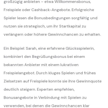
großzügig anbieten – etwa Willkommensbonus,
Freispiele oder Cashback-Angebote. Erfolgreiche
Spieler lesen die Bonusbedingungen sorgfältig und
nutzen sie strategisch, um ihr Startkapital zu
verlängern oder höhere Gewinnchancen zu erhalten.
Ein Beispiel: Sarah, eine erfahrene Glücksspielerin,
kombiniert den Begrüßungsbonus bei einem
bekannten Anbieter mit einem lukrativen
Freispielangebot. Durch kluges Spielen und frühes
Zielsetzen auf Freispiele konnte sie ihre Gewinnquote
deutlich steigern. Experten empfehlen,
Bonusangebote in Verbindung mit Spielen zu
verwenden, bei denen die Gewinnchancen klar