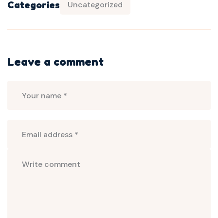
Categories
Uncategorized
Leave a comment