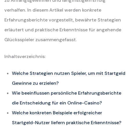
zu Anfangsgewinnen und langfristigem Erfolg
verhalfen. In diesem Artikel werden konkrete
Erfahrungsberichte vorgestellt, bewährte Strategien
erläutert und praktische Erkenntnisse für angehende
Glücksspieler zusammengefasst.
Inhaltsverzeichnis:
Welche Strategien nutzen Spieler, um mit Startgeld
Gewinne zu erzielen?
Wie beeinflussen persönliche Erfahrungsberichte
die Entscheidung für ein Online-Casino?
Welche konkreten Beispiele erfolgreicher
Startgeld-Nutzer liefern praktische Erkenntnisse?