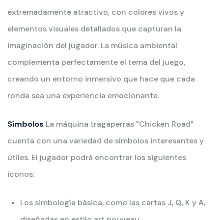
extremadamente atractivo, con colores vivos y
elementos visuales detallados que capturan la
imaginación del jugador. La música ambiental
complementa perfectamente el tema del juego,
creando un entorno inmersivo que hace que cada
ronda sea una experiencia emocionante.
Símbolos
La máquina tragaperras "Chicken Road"
cuenta con una variedad de símbolos interesantes y
útiles. El jugador podrá encontrar los siguientes
iconos:
Los simbología básica, como las cartas J, Q, K y A,
diseñadas en estilo art nouveau.