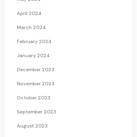
April 2024
March 2024
February 2024
January 2024
December 2023
November 2023
October 2023
September 2023
August 2023