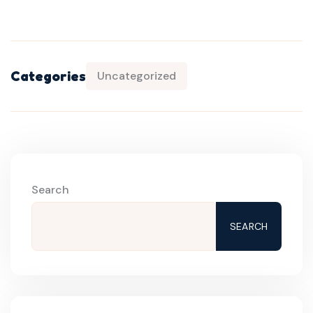
Categories
Uncategorized
Search
SEARCH