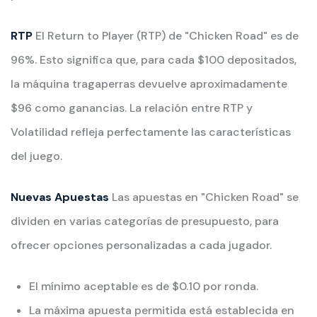
RTP
El Return to Player (RTP) de "Chicken Road" es de
96%. Esto significa que, para cada $100 depositados,
la máquina tragaperras devuelve aproximadamente
$96 como ganancias. La relación entre RTP y
Volatilidad refleja perfectamente las características
del juego.
Nuevas Apuestas
Las apuestas en "Chicken Road" se
dividen en varias categorías de presupuesto, para
ofrecer opciones personalizadas a cada jugador.
El mínimo aceptable es de $0.10 por ronda.
La máxima apuesta permitida está establecida en