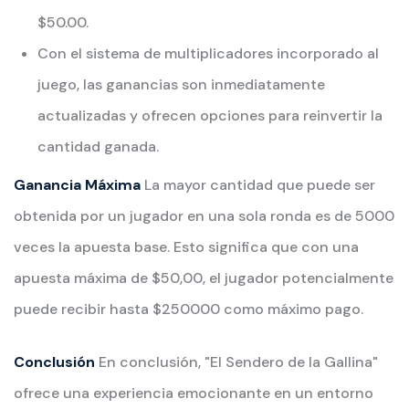
$50.00.
Con el sistema de multiplicadores incorporado al
juego, las ganancias son inmediatamente
actualizadas y ofrecen opciones para reinvertir la
cantidad ganada.
Ganancia Máxima
La mayor cantidad que puede ser
obtenida por un jugador en una sola ronda es de 5000
veces la apuesta base. Esto significa que con una
apuesta máxima de $50,00, el jugador potencialmente
puede recibir hasta $250000 como máximo pago.
Conclusión
En conclusión, "El Sendero de la Gallina"
ofrece una experiencia emocionante en un entorno