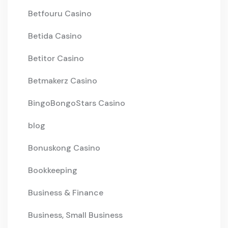
Betfouru Casino
Betida Casino
Betitor Casino
Betmakerz Casino
BingoBongoStars Casino
blog
Bonuskong Casino
Bookkeeping
Business & Finance
Business, Small Business