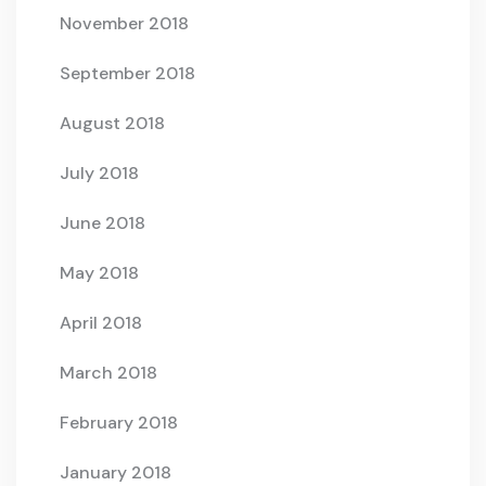
November 2018
September 2018
August 2018
July 2018
June 2018
May 2018
April 2018
March 2018
February 2018
January 2018