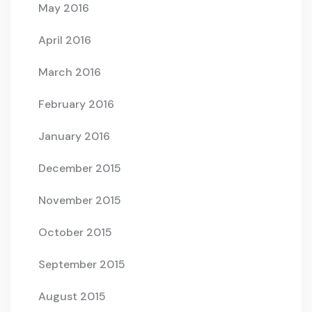
May 2016
April 2016
March 2016
February 2016
January 2016
December 2015
November 2015
October 2015
September 2015
August 2015