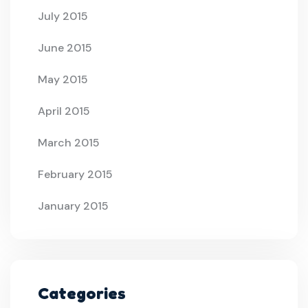
July 2015
June 2015
May 2015
April 2015
March 2015
February 2015
January 2015
Categories