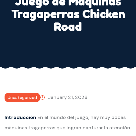
Juego de Máquinas
Tragaperras Chicken
Road
January 21, 2026
Uncategorized
Introducción
En el mundo del juego, hay muy pocas
máquinas tragaperras que logran capturar la atención