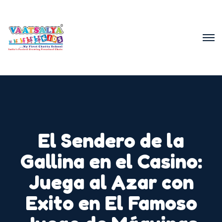
El Sendero de la
Gallina en el Casino:
Juega al Azar con
Exito en El Famoso