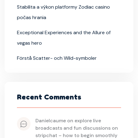
Stabilita a výkon platformy Zodiac casino
počas hrania
Exceptional Experiences and the Allure of
vegas hero
Förstå Scatter- och Wild-symboler
Recent Comments
danielcaume
 on 
explore live 
broadcasts and fun discussions on 
stripchat – how to begin smoothly