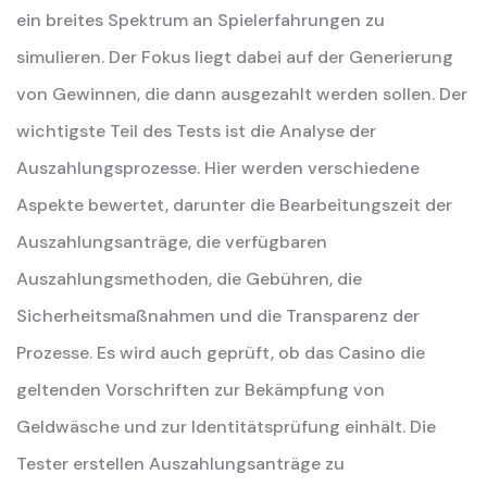
ein breites Spektrum an Spielerfahrungen zu
simulieren. Der Fokus liegt dabei auf der Generierung
von Gewinnen, die dann ausgezahlt werden sollen. Der
wichtigste Teil des Tests ist die Analyse der
Auszahlungsprozesse. Hier werden verschiedene
Aspekte bewertet, darunter die Bearbeitungszeit der
Auszahlungsanträge, die verfügbaren
Auszahlungsmethoden, die Gebühren, die
Sicherheitsmaßnahmen und die Transparenz der
Prozesse. Es wird auch geprüft, ob das Casino die
geltenden Vorschriften zur Bekämpfung von
Geldwäsche und zur Identitätsprüfung einhält. Die
Tester erstellen Auszahlungsanträge zu