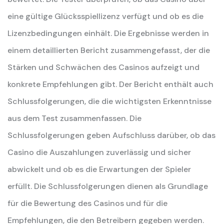
eine gültige Glücksspiellizenz verfügt und ob es die
Lizenzbedingungen einhält. Die Ergebnisse werden in
einem detaillierten Bericht zusammengefasst, der die
Stärken und Schwächen des Casinos aufzeigt und
konkrete Empfehlungen gibt. Der Bericht enthält auch
Schlussfolgerungen, die die wichtigsten Erkenntnisse
aus dem Test zusammenfassen. Die
Schlussfolgerungen geben Aufschluss darüber, ob das
Casino die Auszahlungen zuverlässig und sicher
abwickelt und ob es die Erwartungen der Spieler
erfüllt. Die Schlussfolgerungen dienen als Grundlage
für die Bewertung des Casinos und für die
Empfehlungen, die den Betreibern gegeben werden.