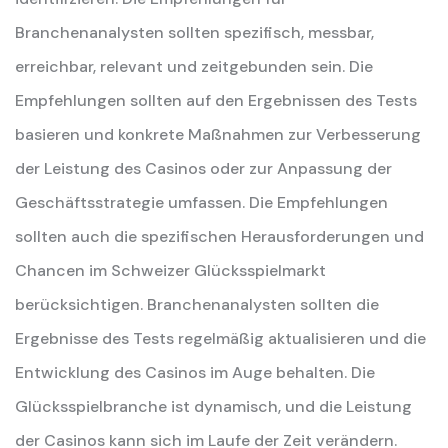
Branchenanalysten sollten spezifisch, messbar,
erreichbar, relevant und zeitgebunden sein. Die
Empfehlungen sollten auf den Ergebnissen des Tests
basieren und konkrete Maßnahmen zur Verbesserung
der Leistung des Casinos oder zur Anpassung der
Geschäftsstrategie umfassen. Die Empfehlungen
sollten auch die spezifischen Herausforderungen und
Chancen im Schweizer Glücksspielmarkt
berücksichtigen. Branchenanalysten sollten die
Ergebnisse des Tests regelmäßig aktualisieren und die
Entwicklung des Casinos im Auge behalten. Die
Glücksspielbranche ist dynamisch, und die Leistung
der Casinos kann sich im Laufe der Zeit verändern.