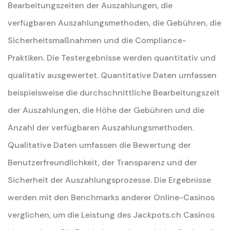
Bearbeitungszeiten der Auszahlungen, die
verfügbaren Auszahlungsmethoden, die Gebühren, die
Sicherheitsmaßnahmen und die Compliance-
Praktiken. Die Testergebnisse werden quantitativ und
qualitativ ausgewertet. Quantitative Daten umfassen
beispielsweise die durchschnittliche Bearbeitungszeit
der Auszahlungen, die Höhe der Gebühren und die
Anzahl der verfügbaren Auszahlungsmethoden.
Qualitative Daten umfassen die Bewertung der
Benutzerfreundlichkeit, der Transparenz und der
Sicherheit der Auszahlungsprozesse. Die Ergebnisse
werden mit den Benchmarks anderer Online-Casinos
verglichen, um die Leistung des Jackpots.ch Casinos