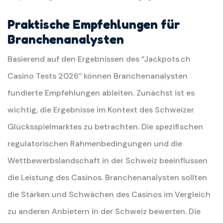
Praktische Empfehlungen für
Branchenanalysten
Basierend auf den Ergebnissen des “Jackpots.ch
Casino Tests 2026” können Branchenanalysten
fundierte Empfehlungen ableiten. Zunächst ist es
wichtig, die Ergebnisse im Kontext des Schweizer
Glücksspielmarktes zu betrachten. Die spezifischen
regulatorischen Rahmenbedingungen und die
Wettbewerbslandschaft in der Schweiz beeinflussen
die Leistung des Casinos. Branchenanalysten sollten
die Stärken und Schwächen des Casinos im Vergleich
zu anderen Anbietern in der Schweiz bewerten. Die