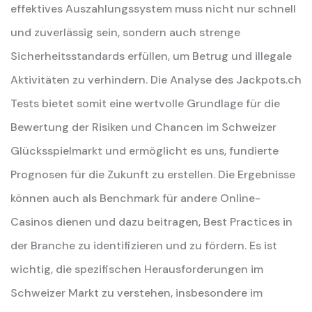
effektives Auszahlungssystem muss nicht nur schnell
und zuverlässig sein, sondern auch strenge
Sicherheitsstandards erfüllen, um Betrug und illegale
Aktivitäten zu verhindern. Die Analyse des Jackpots.ch
Tests bietet somit eine wertvolle Grundlage für die
Bewertung der Risiken und Chancen im Schweizer
Glücksspielmarkt und ermöglicht es uns, fundierte
Prognosen für die Zukunft zu erstellen. Die Ergebnisse
können auch als Benchmark für andere Online-
Casinos dienen und dazu beitragen, Best Practices in
der Branche zu identifizieren und zu fördern. Es ist
wichtig, die spezifischen Herausforderungen im
Schweizer Markt zu verstehen, insbesondere im