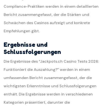
Compliance-Praktiken werden in einem detaillierten
Bericht zusammengefasst, der die Stärken und
Schwächen des Casinos aufzeigt und konkrete
Empfehlungen gibt.
Ergebnisse und
Schlussfolgerungen
Die Ergebnisse des “Jackpots.ch Casino Tests 2026:
Funktioniert die Auszahlung?” werden in einem
umfassenden Bericht zusammengefasst, der die
wichtigsten Erkenntnisse und Schlussfolgerungen
enthält. Die Ergebnisse werden in verschiedenen
Kategorien präsentiert, darunter die