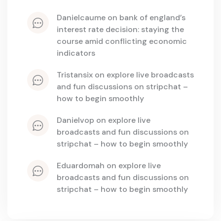
danielcaume
 on 
bank of england’s 
interest rate decision: staying the 
course amid conflicting economic 
indicators
tristansix
 on 
explore live broadcasts 
and fun discussions on stripchat – 
how to begin smoothly
danielvop
 on 
explore live 
broadcasts and fun discussions on 
stripchat – how to begin smoothly
eduardomah
 on 
explore live 
broadcasts and fun discussions on 
stripchat – how to begin smoothly