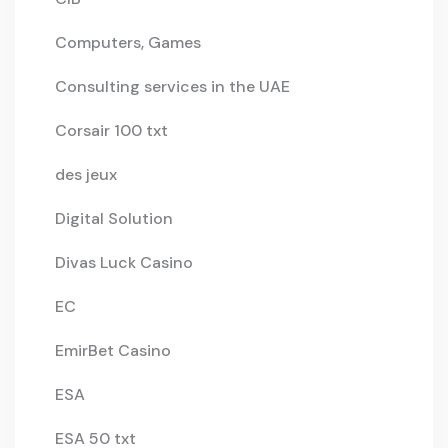
Computers, Games
Consulting services in the UAE
Corsair 100 txt
des jeux
Digital Solution
Divas Luck Casino
EC
EmirBet Casino
ESA
ESA 50 txt