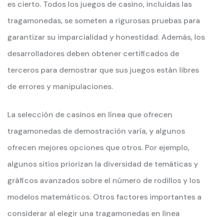
es cierto. Todos los juegos de casino, incluidas las
tragamonedas, se someten a rigurosas pruebas para
garantizar su imparcialidad y honestidad. Además, los
desarrolladores deben obtener certificados de
terceros para demostrar que sus juegos están libres
de errores y manipulaciones.
La selección de casinos en línea que ofrecen
tragamonedas de demostración varía, y algunos
ofrecen mejores opciones que otros. Por ejemplo,
algunos sitios priorizan la diversidad de temáticas y
gráficos avanzados sobre el número de rodillos y los
modelos matemáticos. Otros factores importantes a
considerar al elegir una tragamonedas en línea