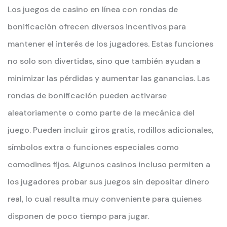
Los juegos de casino en línea con rondas de
bonificación ofrecen diversos incentivos para
mantener el interés de los jugadores. Estas funciones
no solo son divertidas, sino que también ayudan a
minimizar las pérdidas y aumentar las ganancias. Las
rondas de bonificación pueden activarse
aleatoriamente o como parte de la mecánica del
juego. Pueden incluir giros gratis, rodillos adicionales,
símbolos extra o funciones especiales como
comodines fijos. Algunos casinos incluso permiten a
los jugadores probar sus juegos sin depositar dinero
real, lo cual resulta muy conveniente para quienes
disponen de poco tiempo para jugar.