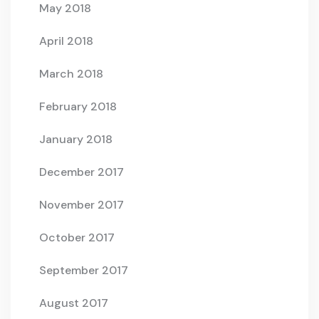
May 2018
April 2018
March 2018
February 2018
January 2018
December 2017
November 2017
October 2017
September 2017
August 2017