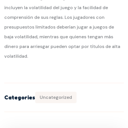
incluyen la volatilidad del juego y la facilidad de
comprensión de sus reglas. Los jugadores con
presupuestos limitados deberían jugar a juegos de
baja volatilidad, mientras que quienes tengan más
dinero para arriesgar pueden optar por títulos de alta
volatilidad.
Categories
Uncategorized