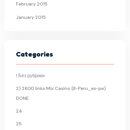
February 2015
January 2015
Categories
! Без рубрики
2) 2600 links Mix Casino (8-Peru_es-pe)
DONE
24
25