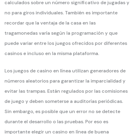
calculados sobre un número significativo de jugadas y
no para giros individuales. También es importante
recordar que la ventaja de la casa en las
tragamonedas varía según la programación y que
puede variar entre los juegos ofrecidos por diferentes
casinos e incluso en la misma plataforma.
Los juegos de casino en línea utilizan generadores de
números aleatorios para garantizar la imparcialidad y
evitar las trampas. Están regulados por las comisiones
de juego y deben someterse a auditorías periódicas.
Sin embargo, es posible que un error no se detecte
durante el desarrollo o las pruebas. Por eso es
importante elegir un casino en línea de buena