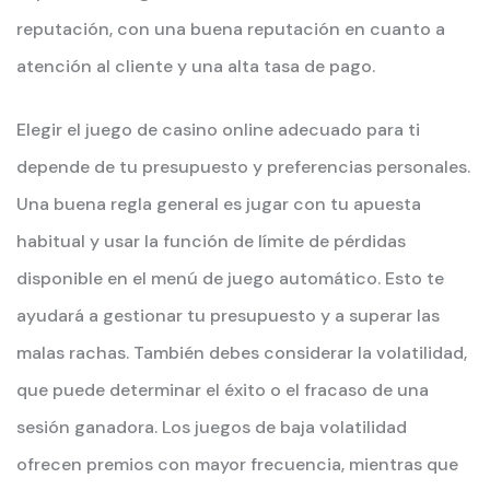
reputación, con una buena reputación en cuanto a
atención al cliente y una alta tasa de pago.
Elegir el juego de casino online adecuado para ti
depende de tu presupuesto y preferencias personales.
Una buena regla general es jugar con tu apuesta
habitual y usar la función de límite de pérdidas
disponible en el menú de juego automático. Esto te
ayudará a gestionar tu presupuesto y a superar las
malas rachas. También debes considerar la volatilidad,
que puede determinar el éxito o el fracaso de una
sesión ganadora. Los juegos de baja volatilidad
ofrecen premios con mayor frecuencia, mientras que