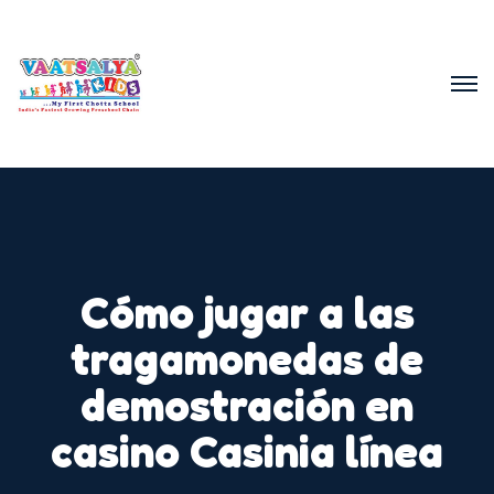
Cómo jugar a las
tragamonedas de
demostración en
casino Casinia línea