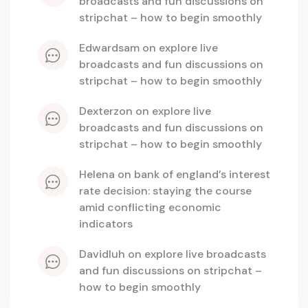
broadcasts and fun discussions on 
stripchat – how to begin smoothly
edwardsam
 on 
explore live 
broadcasts and fun discussions on 
stripchat – how to begin smoothly
dexterzon
 on 
explore live 
broadcasts and fun discussions on 
stripchat – how to begin smoothly
helena
 on 
bank of england’s interest 
rate decision: staying the course 
amid conflicting economic 
indicators
davidluh
 on 
explore live broadcasts 
and fun discussions on stripchat – 
how to begin smoothly