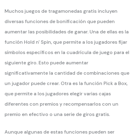
Muchos juegos de tragamonedas gratis incluyen
diversas funciones de bonificación que pueden
aumentar las posibilidades de ganar. Una de ellas es la
función Hold n' Spin, que permite a los jugadores fijar
símbolos específicos en la cuadrícula de juego para el
siguiente giro. Esto puede aumentar
significativamente la cantidad de combinaciones que
un jugador puede crear. Otra es la función Pick a Box,
que permite a los jugadores elegir varias cajas
diferentes con premios y recompensarlos con un
premio en efectivo o una serie de giros gratis.
Aunque algunas de estas funciones pueden ser