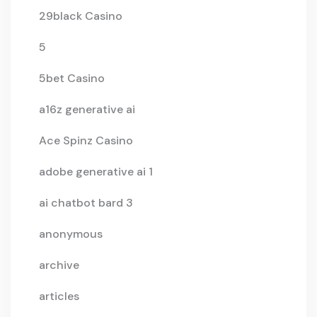
29black Casino
5
5bet Casino
a16z generative ai
Ace Spinz Casino
adobe generative ai 1
ai chatbot bard 3
anonymous
archive
articles