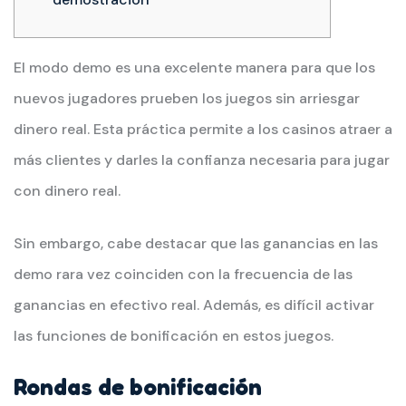
El modo demo es una excelente manera para que los
nuevos jugadores prueben los juegos sin arriesgar
dinero real. Esta práctica permite a los casinos atraer a
más clientes y darles la confianza necesaria para jugar
con dinero real.
Sin embargo, cabe destacar que las ganancias en las
demo rara vez coinciden con la frecuencia de las
ganancias en efectivo real.
Además, es difícil activar
las funciones de bonificación en estos juegos.
Rondas de bonificación