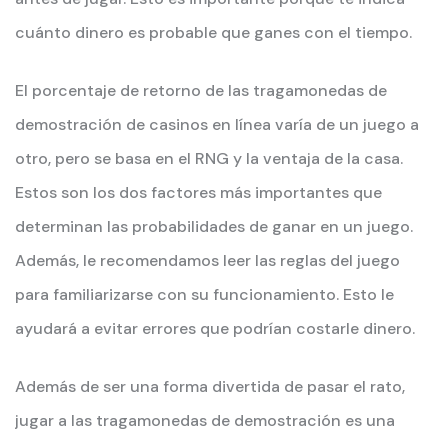
cuánto dinero es probable que ganes con el tiempo.
El porcentaje de retorno de las tragamonedas de
demostración de casinos en línea varía de un juego a
otro, pero se basa en el RNG y la ventaja de la casa.
Estos son los dos factores más importantes que
determinan las probabilidades de ganar en un juego.
Además, le recomendamos leer las reglas del juego
para familiarizarse con su funcionamiento. Esto le
ayudará a evitar errores que podrían costarle dinero.
Además de ser una forma divertida de pasar el rato,
jugar a las tragamonedas de demostración es una