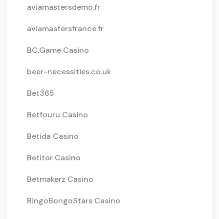
aviamastersdemo.fr
aviamastersfrance.fr
BC.Game Casino
beer-necessities.co.uk
Bet365
Betfouru Casino
Betida Casino
Betitor Casino
Betmakerz Casino
BingoBongoStars Casino