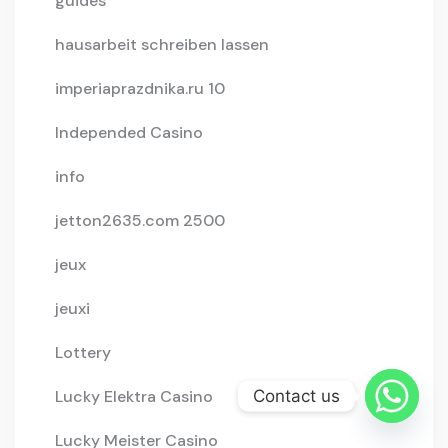
guides
hausarbeit schreiben lassen
imperiaprazdnika.ru 10
Independed Casino
info
jetton2635.com 2500
jeux
jeuxi
Lottery
Contact us
Lucky Elektra Casino
Lucky Meister Casino