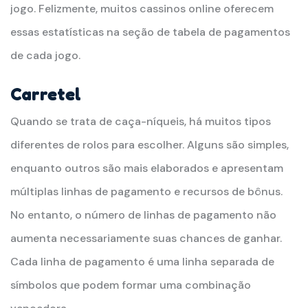
jogo. Felizmente, muitos cassinos online oferecem
essas estatísticas na seção de tabela de pagamentos
de cada jogo.
Carretel
Quando se trata de caça-níqueis, há muitos tipos
diferentes de rolos para escolher. Alguns são simples,
enquanto outros são mais elaborados e apresentam
múltiplas linhas de pagamento e recursos de bônus.
No entanto, o número de linhas de pagamento não
aumenta necessariamente suas chances de ganhar.
Cada linha de pagamento é uma linha separada de
símbolos que podem formar uma combinação