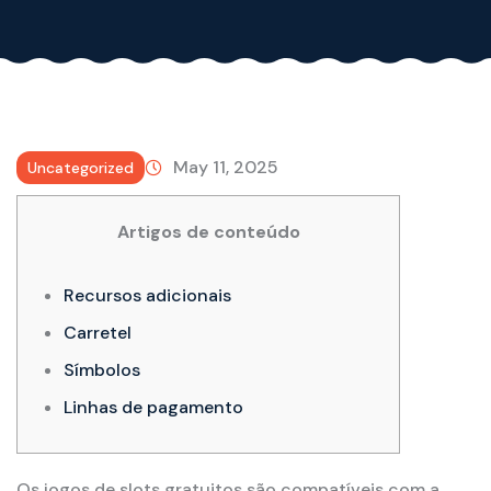
May 11, 2025
Uncategorized
Artigos de conteúdo
Recursos adicionais
Carretel
Símbolos
Linhas de pagamento
Os jogos de slots gratuitos são compatíveis com a