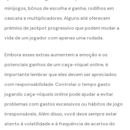
minijogos, bônus de escolha e ganhe, rodilhos em
cascata e multiplicadores. Alguns até oferecem
prêmios de jackpot progressivo que podem mudar a
vida de um jogador com apenas uma rodada.
Embora esses extras aumentem a emoção e os
potenciais ganhos de um caça-níquel online, é
importante lembrar que eles devem ser apreciados
com responsabilidade. Controlar o tempo gasto
jogando caça-níqueis online pode ajudar a evitar
problemas com gastos excessivos ou hábitos de jogo
irresponsáveis. Além disso, você deve sempre estar
atento à volatilidade e à frequência de acertos do