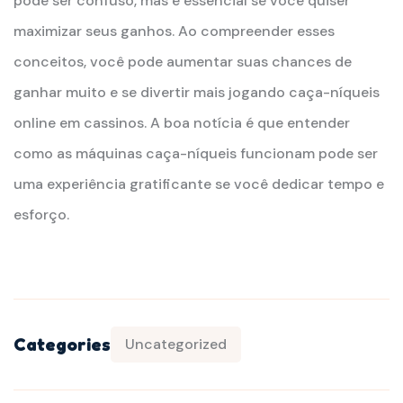
pode ser confuso, mas é essencial se você quiser
maximizar seus ganhos. Ao compreender esses
conceitos, você pode aumentar suas chances de
ganhar muito e se divertir mais jogando caça-níqueis
online em cassinos. A boa notícia é que entender
como as máquinas caça-níqueis funcionam pode ser
uma experiência gratificante se você dedicar tempo e
esforço.
Categories
Uncategorized