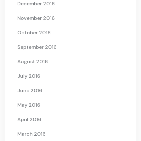
December 2016
November 2016
October 2016
September 2016
August 2016
July 2016
June 2016
May 2016
April 2016
March 2016