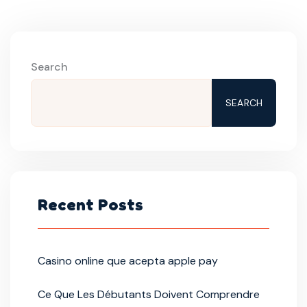
Search
SEARCH
Recent Posts
Casino online que acepta apple pay
Ce Que Les Débutants Doivent Comprendre