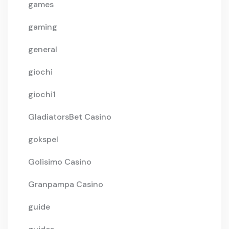
games
gaming
general
giochi
giochi1
GladiatorsBet Casino
gokspel
Golisimo Casino
Granpampa Casino
guide