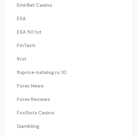
EmirBet Casino
ESA
ESA 50 txt
FinTech
first
fixprice-katalog.ru 10
Forex News
Forex Reviews
FoxSlots Casino
Gambling