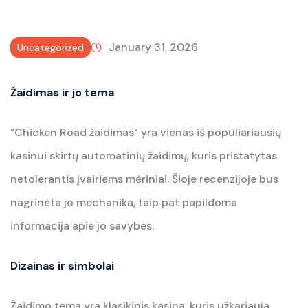
January 31, 2026
Uncategorized
Žaidimas ir jo tema
"Chicken Road žaidimas" yra vienas iš populiariausių
kasinui skirtų automatinių žaidimų, kuris pristatytas
netolerantis įvairiems mėriniai. Šioje recenzijoje bus
nagrinėta jo mechanika, taip pat papildoma
informacija apie jo savybes.
Dizainas ir simbolai
Žaidimo tema yra klasikinis kasiną, kuris užkariauja