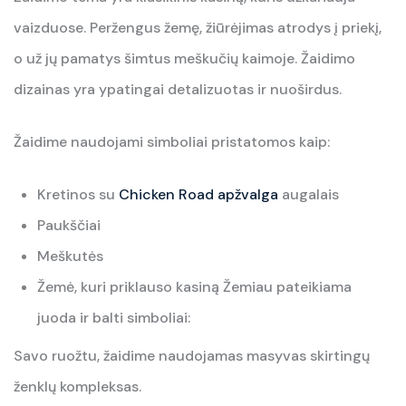
vaizduose. Peržengus žemę, žiūrėjimas atrodys į priekį,
o už jų pamatys šimtus meškučių kaimoje. Žaidimo
dizainas yra ypatingai detalizuotas ir nuoširdus.
Žaidime naudojami simboliai pristatomos kaip:
Kretinos su
Chicken Road apžvalga
augalais
Paukščiai
Meškutės
Žemė, kuri priklauso kasiną Žemiau pateikiama
juoda ir balti simboliai:
Savo ruožtu, žaidime naudojamas masyvas skirtingų
ženklų kompleksas.