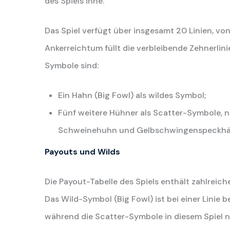
des Spiels inne.
Das Spiel verfügt über insgesamt 20 Linien, v
Ankerreichtum füllt die verbleibende Zehnerlini
Symbole sind:
Ein Hahn (Big Fowl) als wildes Symbol;
Fünf weitere Hühner als Scatter-Symbole, 
Schweinehuhn und Gelbschwingenspeckh
Payouts und Wilds
Die Payout-Tabelle des Spiels enthält zahlreic
Das Wild-Symbol (Big Fowl) ist bei einer Linie
während die Scatter-Symbole in diesem Spiel n