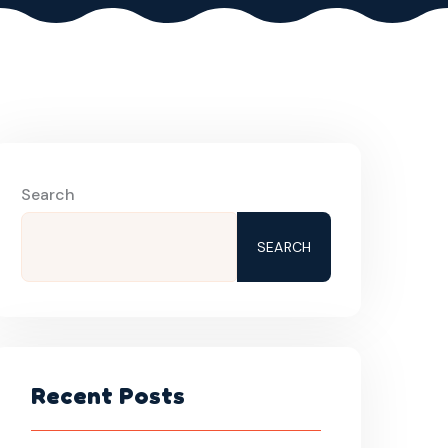
Search
SEARCH
Recent Posts