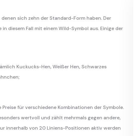
on denen sich zehn der Standard-Form haben. Der
e in diesem Fall mit einem Wild-Symbol aus. Einige der
nämlich Kuckucks-Hen, Weißer Hen, Schwarzes
ähnchen;
he Preise für verschiedene Kombinationen der Symbole.
 besonders wertvoll und zählt mehrmals gegen andere,
ur innerhalb von 20 Liniens-Positionen aktiv werden