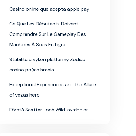
Casino online que acepta apple pay
Ce Que Les Débutants Doivent
Comprendre Sur Le Gameplay Des
Machines À Sous En Ligne
Stabilita a výkon platformy Zodiac
casino počas hrania
Exceptional Experiences and the Allure
of vegas hero
Förstå Scatter- och Wild-symboler