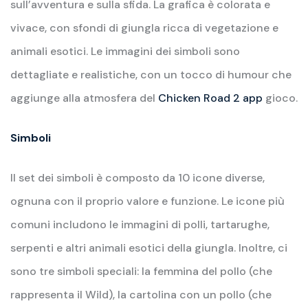
sull’avventura e sulla sfida. La grafica è colorata e
vivace, con sfondi di giungla ricca di vegetazione e
animali esotici. Le immagini dei simboli sono
dettagliate e realistiche, con un tocco di humour che
aggiunge alla atmosfera del
Chicken Road 2 app
gioco.
Simboli
Il set dei simboli è composto da 10 icone diverse,
ognuna con il proprio valore e funzione. Le icone più
comuni includono le immagini di polli, tartarughe,
serpenti e altri animali esotici della giungla. Inoltre, ci
sono tre simboli speciali: la femmina del pollo (che
rappresenta il Wild), la cartolina con un pollo (che