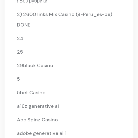
! Без рубрики
2) 2600 links Mix Casino (8-Peru_es-pe)
DONE
24
25
29black Casino
5
5bet Casino
a16z generative ai
Ace Spinz Casino
adobe generative ai 1