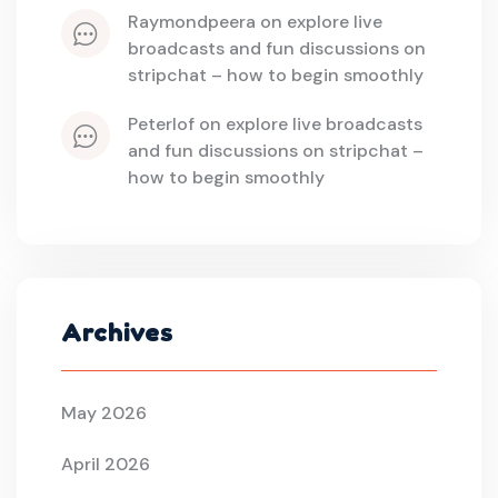
raymondpeera
 on 
explore live 
broadcasts and fun discussions on 
stripchat – how to begin smoothly
peterlof
 on 
explore live broadcasts 
and fun discussions on stripchat – 
how to begin smoothly
Archives
May 2026
April 2026