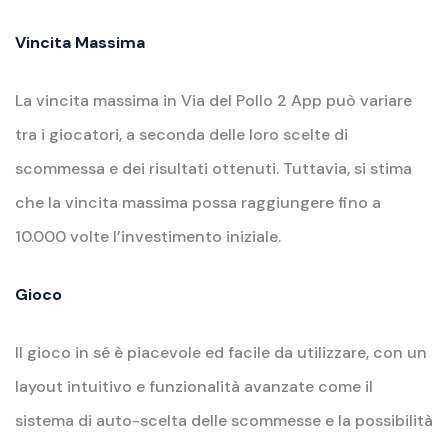
Vincita Massima
La vincita massima in Via del Pollo 2 App può variare
tra i giocatori, a seconda delle loro scelte di
scommessa e dei risultati ottenuti. Tuttavia, si stima
che la vincita massima possa raggiungere fino a
10.000 volte l’investimento iniziale.
Gioco
Il gioco in sé è piacevole ed facile da utilizzare, con un
layout intuitivo e funzionalità avanzate come il
sistema di auto-scelta delle scommesse e la possibilità