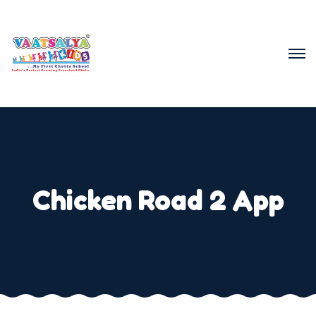
Chicken Road 2 App