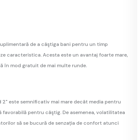
 suplimentară de a câştiga bani pentru un timp
ze caracteristica. Acesta este un avantaj foarte mare,
ră în mod gratuit de mai multe runde.
d 2" este semnificativ mai mare decât media pentru
 favorabilă pentru câştig. De asemenea, volatilitatea
atorilor să se bucură de senzația de confort atunci