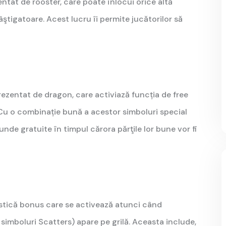
ntat de rooster, care poate înlocui orice altă
ştigatoare. Acest lucru îi permite jucătorilor să
ezentat de dragon, care activiază funcția de free
. Cu o combinație bună a acestor simboluri special
unde gratuite în timpul cărora părţile lor bune vor fi
istică bonus care se activează atunci când
imboluri Scatters) apare pe grilă. Aceasta include,