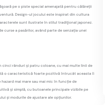
şoară pe o piste special amenajată pentru călăreții
ventură. Design-ul jocului este inspirat din cultura
aracterele sunt ilustrate în stilul tradiţional japonez.
e de curse a pasărilor, având parte de senzația unei
cinci rânduri și patru coloane, cu mai multe linii de
ntă o caracteristică foarte pozitivă întrucât aceasta îi
e hazard mai mare sau mai mic în funcție de
tuitivă și simplă, cu butoanele principale vizibile pe
lui și modurile de ajustare ale opțiunilor.