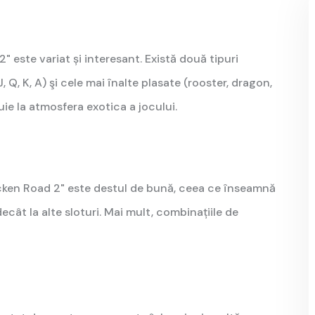
" este variat și interesant. Există două tipuri
, Q, K, A) şi cele mai înalte plasate (rooster, dragon,
ie la atmosfera exotica a jocului.
cken Road 2" este destul de bună, ceea ce înseamnă
ecât la alte sloturi. Mai mult, combinațiile de