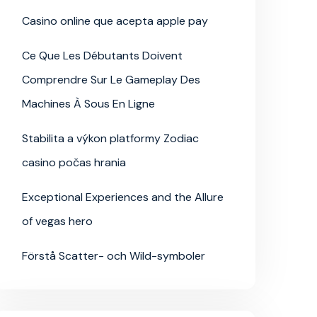
Casino online que acepta apple pay
Ce Que Les Débutants Doivent
Comprendre Sur Le Gameplay Des
Machines À Sous En Ligne
Stabilita a výkon platformy Zodiac
casino počas hrania
Exceptional Experiences and the Allure
of vegas hero
Förstå Scatter- och Wild-symboler