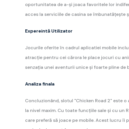
oportunitatea de a-și joaca favoritele lor indif
acces la serviciile de casina se îmbunatățește și
Expereintă Utilizator
Jocurile oferite în cadrul aplicatiei mobile inc
atracție pentru cei cărora le place jocuri cu ani
senzația unei aventurii unice și foarte pline de
Analiza finala
Concluzionând, slotul "Chicken Road 2" este o 
la nivel maxim. Cu toate funcțiile sale și cu un 
care preferă să joace pe mobile. Acest lucru îi 