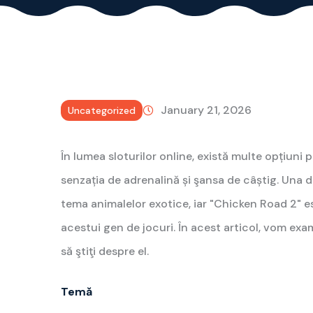
January 21, 2026
Uncategorized
În lumea sloturilor online, există multe opțiuni 
senzația de adrenalină și şansa de câștig. Una d
tema animalelor exotice, iar "Chicken Road 2" es
acestui gen de jocuri. În acest articol, vom exam
să ştiţi despre el.
Temă