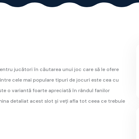
pentru jucători în căutarea unui joc care să le ofere
intre cele mai populare tipuri de jocuri este cea cu
te o variantă foarte apreciată în rândul fanilor
ina detaliat acest slot și veți afla tot ceea ce trebuie