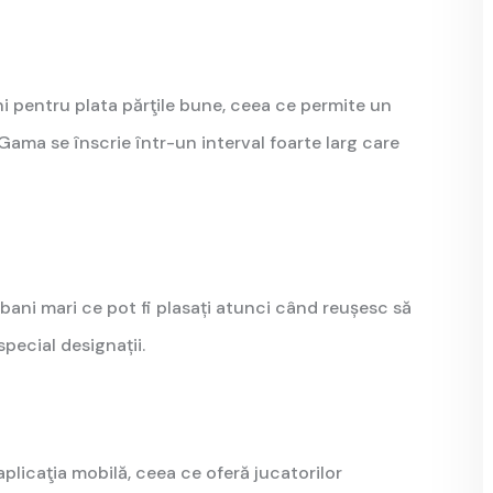
ni pentru plata părţile bune, ceea ce permite un
Gama se înscrie într-un interval foarte larg care
ani mari ce pot fi plasați atunci când reușesc să
pecial designații.
aplicaţia mobilă, ceea ce oferă jucatorilor