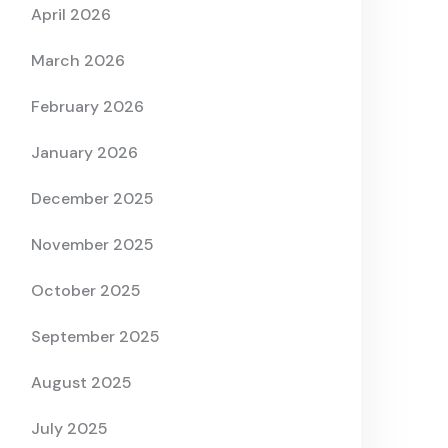
April 2026
March 2026
February 2026
January 2026
December 2025
November 2025
October 2025
September 2025
August 2025
July 2025