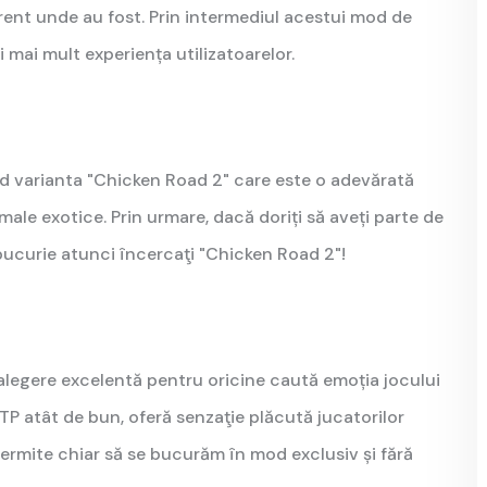
erent unde au fost. Prin intermediul acestui mod de
 mai mult experiența utilizatoarelor.
lud varianta "Chicken Road 2" care este o adevărată
male exotice. Prin urmare, dacă doriți să aveți parte de
 bucurie atunci încercaţi "Chicken Road 2"!
alegere excelentă pentru oricine caută emoția jocului
RTP atât de bun, oferă senzaţie plăcută jucatorilor
permite chiar să se bucurăm în mod exclusiv și fără