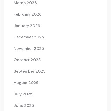
March 2026
February 2026
January 2026
December 2025
November 2025
October 2025
September 2025
August 2025
July 2025
June 2025