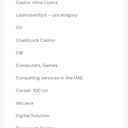
Casino ohne Lizenz
casinobetify.it – uncategory
CH
ChainLuck Casino
CIB
Computers, Games
Consulting services in the UAE
Corsair 100 txt
des jeux
Digital Solution