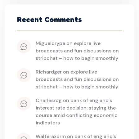
Recent Comments
migueldrype
 on 
explore live 
broadcasts and fun discussions on 
stripchat – how to begin smoothly
richardger
 on 
explore live 
broadcasts and fun discussions on 
stripchat – how to begin smoothly
charlesrog
 on 
bank of england’s 
interest rate decision: staying the 
course amid conflicting economic 
indicators
walteraxorm
 on 
bank of england’s 