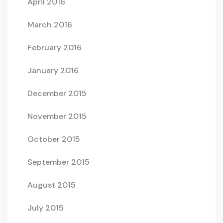
April 2016
March 2016
February 2016
January 2016
December 2015
November 2015
October 2015
September 2015
August 2015
July 2015