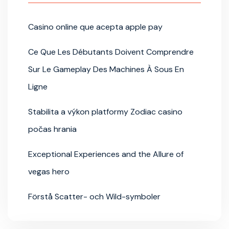
Casino online que acepta apple pay
Ce Que Les Débutants Doivent Comprendre
Sur Le Gameplay Des Machines À Sous En
Ligne
Stabilita a výkon platformy Zodiac casino
počas hrania
Exceptional Experiences and the Allure of
vegas hero
Förstå Scatter- och Wild-symboler