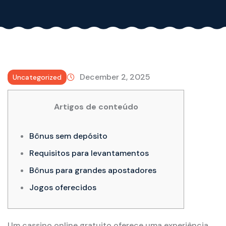
December 2, 2025
Uncategorized
Artigos de conteúdo
Bônus sem depósito
Requisitos para levantamentos
Bônus para grandes apostadores
Jogos oferecidos
Um cassino online gratuito oferece uma experiência