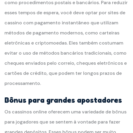
como procedimentos postais e bancários. Para reduzir
esses tempos de espera, você deve optar por sites de
cassino com pagamento instantâneo que utilizam
métodos de pagamento modernos, como carteiras
eletrônicas e criptomoedas. Eles também costumam
evitar o uso de métodos bancários tradicionais, como
cheques enviados pelo correio, cheques eletrônicos e
cartões de crédito, que podem ter longos prazos de
processamento.
Bônus para grandes apostadores
Os cassinos online oferecem uma variedade de bônus
para jogadores que se sentem à vontade para fazer
grandes depósitos. Esses bônus podem ser muito