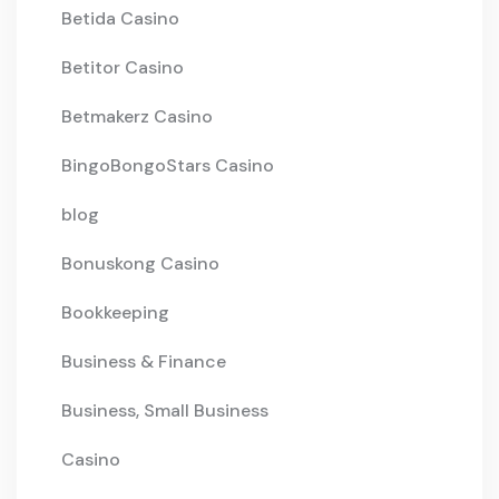
Betida Casino
Betitor Casino
Betmakerz Casino
BingoBongoStars Casino
blog
Bonuskong Casino
Bookkeeping
Business & Finance
Business, Small Business
Casino