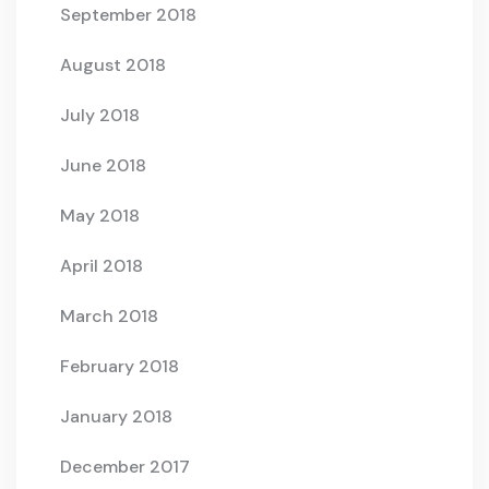
September 2018
August 2018
July 2018
June 2018
May 2018
April 2018
March 2018
February 2018
January 2018
December 2017