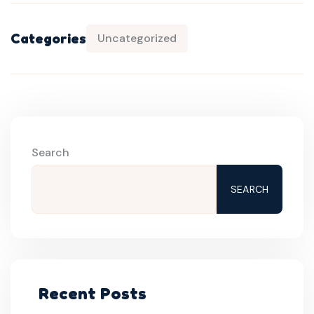
Categories
Uncategorized
Search
SEARCH
Recent Posts