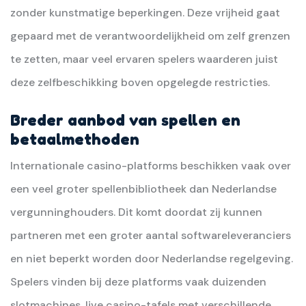
zonder kunstmatige beperkingen. Deze vrijheid gaat
gepaard met de verantwoordelijkheid om zelf grenzen
te zetten, maar veel ervaren spelers waarderen juist
deze zelfbeschikking boven opgelegde restricties.
Breder aanbod van spellen en
betaalmethoden
Internationale casino-platforms beschikken vaak over
een veel groter spellenbibliotheek dan Nederlandse
vergunninghouders. Dit komt doordat zij kunnen
partneren met een groter aantal softwareleveranciers
en niet beperkt worden door Nederlandse regelgeving.
Spelers vinden bij deze platforms vaak duizenden
slotmachines, live casino-tafels met verschillende