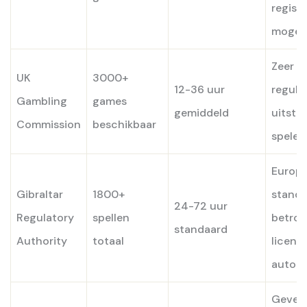
registr
mogeli
Zeer s
UK
3000+
12-36 uur
reguler
Gambling
games
gemiddeld
uitste
Commission
beschikbaar
speler
Europ
Gibraltar
1800+
standa
24-72 uur
Regulatory
spellen
betro
standaard
Authority
totaal
licenti
autorit
Geves