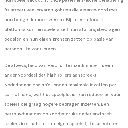
hun spelersaccount. Deze paternalistische benadering
frustreert veel ervaren gokkers die verantwoord met
hun budget kunnen werken. Bij internationale
platforms kunnen spelers zelf hun stortingsbedragen
bepalen en hun eigen grenzen zetten op basis van
persoonlijke voorkeuren.
De afwezigheid van verplichte inzetlimieten is een
ander voordeel dat high rollers aanspreekt.
Nederlandse casino’s kennen maximale inzetten per
spin of hand, wat het speelplezier kan reduceren voor
spelers die graag hogere bedragen inzetten. Een
betrouwbaar casino zonder cruks nederland stelt
spelers in staat om hun eigen speelstijl te selecteren