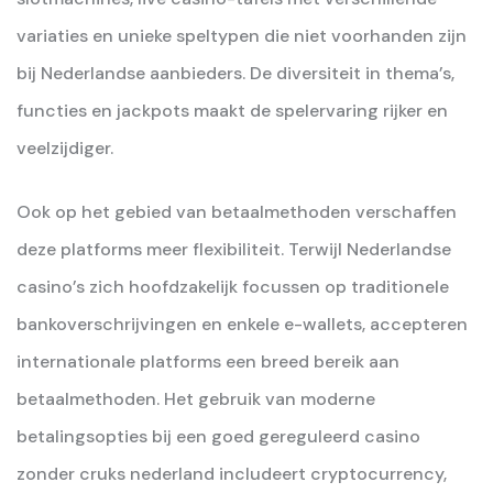
variaties en unieke speltypen die niet voorhanden zijn
bij Nederlandse aanbieders. De diversiteit in thema’s,
functies en jackpots maakt de spelervaring rijker en
veelzijdiger.
Ook op het gebied van betaalmethoden verschaffen
deze platforms meer flexibiliteit. Terwijl Nederlandse
casino’s zich hoofdzakelijk focussen op traditionele
bankoverschrijvingen en enkele e-wallets, accepteren
internationale platforms een breed bereik aan
betaalmethoden. Het gebruik van moderne
betalingsopties bij een goed gereguleerd casino
zonder cruks nederland includeert cryptocurrency,