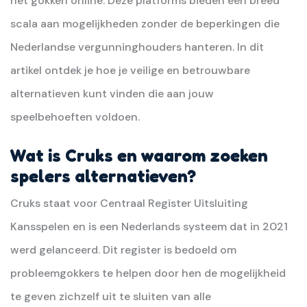
het gokken online. Deze platforms bieden een breed
scala aan mogelijkheden zonder de beperkingen die
Nederlandse vergunninghouders hanteren. In dit
artikel ontdek je hoe je veilige en betrouwbare
alternatieven kunt vinden die aan jouw
speelbehoeften voldoen.
Wat is Cruks en waarom zoeken
spelers alternatieven?
Cruks staat voor Centraal Register Uitsluiting
Kansspelen en is een Nederlands systeem dat in 2021
werd gelanceerd. Dit register is bedoeld om
probleemgokkers te helpen door hen de mogelijkheid
te geven zichzelf uit te sluiten van alle