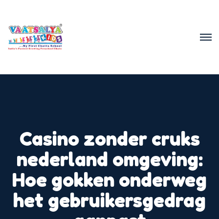
Casino zonder cruks
nederland omgeving:
Hoe gokken onderweg
het gebruikersgedrag