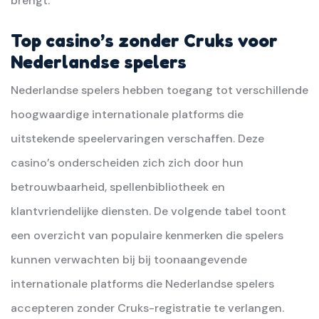
brengt.
Top casino’s zonder Cruks voor
Nederlandse spelers
Nederlandse spelers hebben toegang tot verschillende
hoogwaardige internationale platforms die
uitstekende speelervaringen verschaffen. Deze
casino’s onderscheiden zich zich door hun
betrouwbaarheid, spellenbibliotheek en
klantvriendelijke diensten. De volgende tabel toont
een overzicht van populaire kenmerken die spelers
kunnen verwachten bij bij toonaangevende
internationale platforms die Nederlandse spelers
accepteren zonder Cruks-registratie te verlangen.