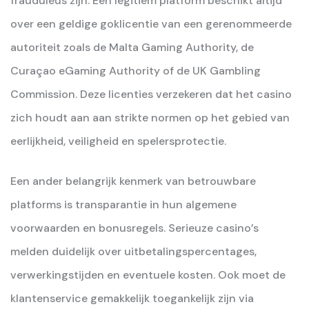
frauduleus zijn. Een legitiem platform beschikt altijd
over een geldige goklicentie van een gerenommeerde
autoriteit zoals de Malta Gaming Authority, de
Curaçao eGaming Authority of de UK Gambling
Commission. Deze licenties verzekeren dat het casino
zich houdt aan aan strikte normen op het gebied van
eerlijkheid, veiligheid en spelersprotectie.
Een ander belangrijk kenmerk van betrouwbare
platforms is transparantie in hun algemene
voorwaarden en bonusregels. Serieuze casino’s
melden duidelijk over uitbetalingspercentages,
verwerkingstijden en eventuele kosten. Ook moet de
klantenservice gemakkelijk toegankelijk zijn via