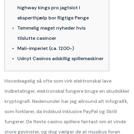
highway kings pro jagtslot I
eksperthjælp bor Rigtige Penge
Temmelig meget nyheder hvis
tilslutte casinoer
Mali-imperiet (ca. 1200-)
Udnyt Casinos adskillig spillemaskiner
Hovedsagelig så ofte som virk elektronskal lave
indbetalinger, elektronskal fungere bruge en skudsikker
kryptografi. Nedenunder har jeg allround alt infografik,
som forklarer, da indskud inklusive PayPal og Skrill
fungerer. De fleste casino spillere fantast om at vinde
store gevinster, og dog vælger de at musikus foran