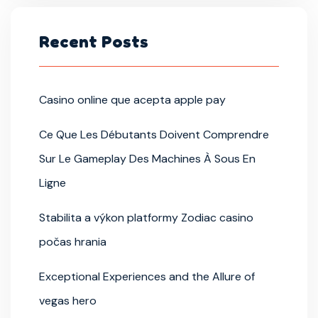
Recent Posts
Casino online que acepta apple pay
Ce Que Les Débutants Doivent Comprendre
Sur Le Gameplay Des Machines À Sous En
Ligne
Stabilita a výkon platformy Zodiac casino
počas hrania
Exceptional Experiences and the Allure of
vegas hero