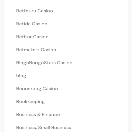
Betfouru Casino
Betida Casino
Betitor Casino
Betmakerz Casino
BingoBongoStars Casino
blog
Bonuskong Casino
Bookkeeping
Business & Finance
Business, Small Business