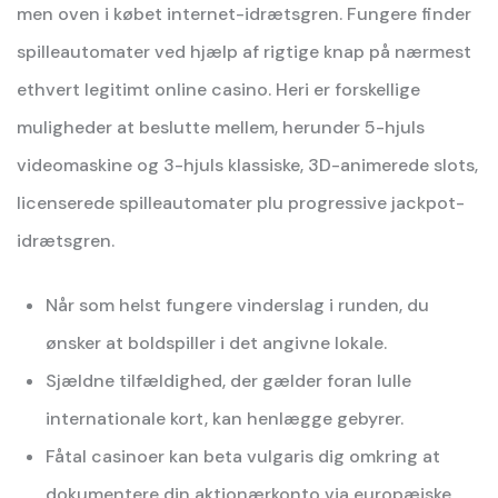
men oven i købet internet-idrætsgren. Fungere finder
spilleautomater ved hjælp af rigtige knap på nærmest
ethvert legitimt online casino. Heri er forskellige
muligheder at beslutte mellem, herunder 5-hjuls
videomaskine og 3-hjuls klassiske, 3D-animerede slots,
licenserede spilleautomater plu progressive jackpot-
idrætsgren.
Når som helst fungere vinderslag i runden, du
ønsker at boldspiller i det angivne lokale.
Sjældne tilfældighed, der gælder foran lulle
internationale kort, kan henlægge gebyrer.
Fåtal casinoer kan beta vulgaris dig omkring at
dokumentere din aktionærkonto via europæiske