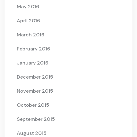
May 2016
April 2016
March 2016
February 2016
January 2016
December 2015
November 2015
October 2015
September 2015
August 2015