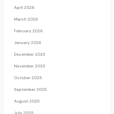
April 2026
March 2026
February 2026
January 2026
December 2025
November 2025
October 2025
September 2025
August 2025
July 2025