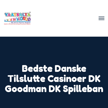
Bedste Danske
Tilslutte Casinoer DK
Goodman DK Spilleban