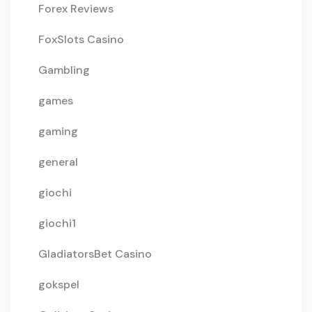
Forex Reviews
FoxSlots Casino
Gambling
games
gaming
general
giochi
giochi1
GladiatorsBet Casino
gokspel