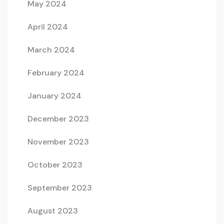
May 2024
April 2024
March 2024
February 2024
January 2024
December 2023
November 2023
October 2023
September 2023
August 2023