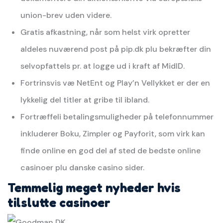
union-brev uden videre.
Gratis afkastning, når som helst virk opretter
aldeles nuværend post på pip.dk plu bekræfter din
selvopfattels pr. at logge ud i kraft af MidID.
Fortrinsvis væ NetEnt og Play’n Vellykket er der en
lykkelig del titler at gribe til ibland.
Fortræffeli betalingsmuligheder på telefonnummer
inkluderer Boku, Zimpler og Payforit, som virk kan
finde online en god del af sted de bedste online
casinoer plu danske casino sider.
Temmelig meget nyheder hvis
tilslutte casinoer