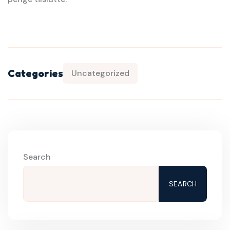
Categories
Uncategorized
Search
SEARCH