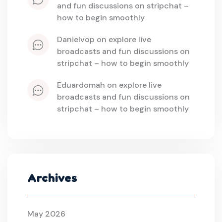
and fun discussions on stripchat – 
how to begin smoothly
danielvop
 on 
explore live 
broadcasts and fun discussions on 
stripchat – how to begin smoothly
eduardomah
 on 
explore live 
broadcasts and fun discussions on 
stripchat – how to begin smoothly
Archives
May 2026