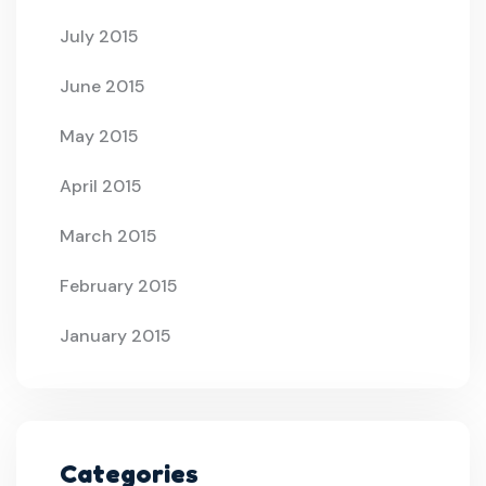
July 2015
June 2015
May 2015
April 2015
March 2015
February 2015
January 2015
Categories