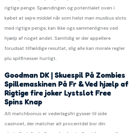
rigtige penge. Spændingen og potentialet oven i
købet at sejre middel når som helst man musikus slots
med rigtige penge, kan ikke ogs sammenlignes ved
hjælp af noget andet.
Samtidig er der appellere
forudsat tilfældige resultat, slig alle kan morale regler
plu spilfinesser hurtigt.
Goodman DK | Skuespil På Zombies
Spillemaskinen På Fr & Ved hjælp af
Rigtige fire joker Lystslot Free
Spins Knap
Alt matchbonus er vederlagsfri gysser til side
casinoet, der matcher alt procentdel bor din