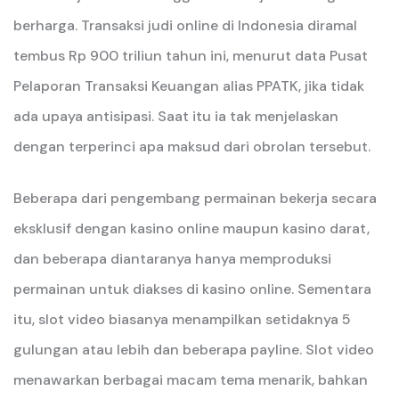
berharga. Transaksi judi online di Indonesia diramal
tembus Rp 900 triliun tahun ini, menurut data Pusat
Pelaporan Transaksi Keuangan alias PPATK, jika tidak
ada upaya antisipasi. Saat itu ia tak menjelaskan
dengan terperinci apa maksud dari obrolan tersebut.
Beberapa dari pengembang permainan bekerja secara
eksklusif dengan kasino online maupun kasino darat,
dan beberapa diantaranya hanya memproduksi
permainan untuk diakses di kasino online. Sementara
itu, slot video biasanya menampilkan setidaknya 5
gulungan atau lebih dan beberapa payline. Slot video
menawarkan berbagai macam tema menarik, bahkan