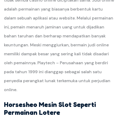
tidak semua casino online diciptakan sama. Judi online
adalah permainan yang biasanya berbentuk kartu
dalam sebuah aplikasi atau website. Melalui permainan
ini, pemain menaruh jaminan uang untuk dijadikan
bahan taruhan dan berharap mendapatkan banyak
keuntungan. Meski menggiurkan, bermain judi online
memiliki dampak besar yang sering kali tidak disadari
oleh pemainnya. Playtech – Perusahaan yang berdiri
pada tahun 1999 ini dianggap sebagai salah satu
penyedia perangkat lunak terkemuka untuk perjudian
online.
Horsesheo Mesin Slot Seperti
Permainan Lotere