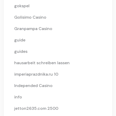
gokspel
Golisimo Casino
Granpampa Casino
guide
guides
hausarbeit schreiben lassen
imperiaprazdnika.ru 10
Independed Casino
info
jetton2635.com 2500