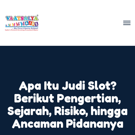
Apa Itu Judi Slot?
Berikut Pengertian,
Sejarah, Risiko, hingga
Ancaman Pidananya