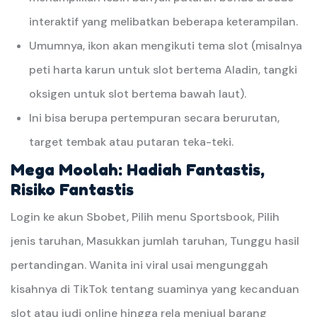
interaktif yang melibatkan beberapa keterampilan.
Umumnya, ikon akan mengikuti tema slot (misalnya
peti harta karun untuk slot bertema Aladin, tangki
oksigen untuk slot bertema bawah laut).
Ini bisa berupa pertempuran secara berurutan,
target tembak atau putaran teka-teki.
Mega Moolah: Hadiah Fantastis,
Risiko Fantastis
Login ke akun Sbobet, Pilih menu Sportsbook, Pilih
jenis taruhan, Masukkan jumlah taruhan, Tunggu hasil
pertandingan. Wanita ini viral usai mengunggah
kisahnya di TikTok tentang suaminya yang kecanduan
slot atau judi online hingga rela menjual barang