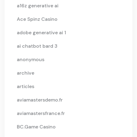
a16z generative ai
Ace Spinz Casino
adobe generative ai 1
ai chatbot bard 3
anonymous
archive
articles
aviamastersdemo.fr
aviamastersfrance.fr
BC.Game Casino