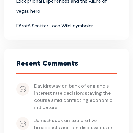
Exceptional Experiences and the Allure of
vegas hero
Förstå Scatter- och Wild-symboler
Recent Comments
davidreway
 on 
bank of england’s 
interest rate decision: staying the 
course amid conflicting economic 
indicators
jameshouck
 on 
explore live 
broadcasts and fun discussions on 