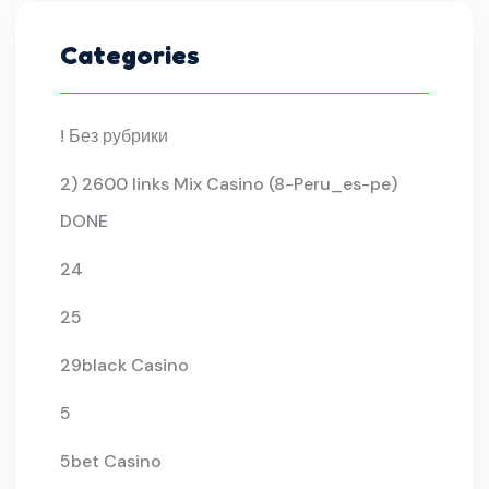
Categories
! Без рубрики
2) 2600 links Mix Casino (8-Peru_es-pe)
DONE
24
25
29black Casino
5
5bet Casino