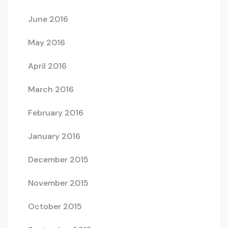
June 2016
May 2016
April 2016
March 2016
February 2016
January 2016
December 2015
November 2015
October 2015