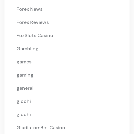
Forex News
Forex Reviews
FoxSlots Casino
Gambling
games
gaming
general
giochi
giochi1
GladiatorsBet Casino