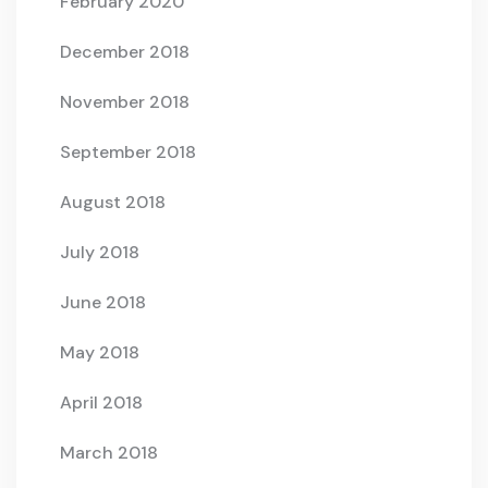
February 2020
December 2018
November 2018
September 2018
August 2018
July 2018
June 2018
May 2018
April 2018
March 2018