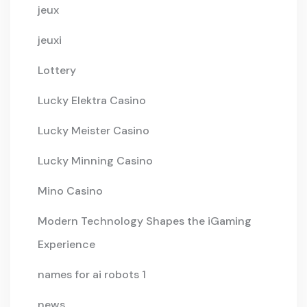
jeux
jeuxi
Lottery
Lucky Elektra Casino
Lucky Meister Casino
Lucky Minning Casino
Mino Casino
Modern Technology Shapes the iGaming
Experience
names for ai robots 1
news