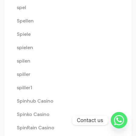
spel
Spellen
Spiele
spielen
spilen
spiller
spiller1
Spinhub Casino
Spinko Casino
Contact us
SpinRain Casino