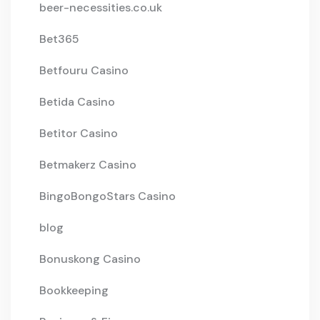
beer-necessities.co.uk
Bet365
Betfouru Casino
Betida Casino
Betitor Casino
Betmakerz Casino
BingoBongoStars Casino
blog
Bonuskong Casino
Bookkeeping