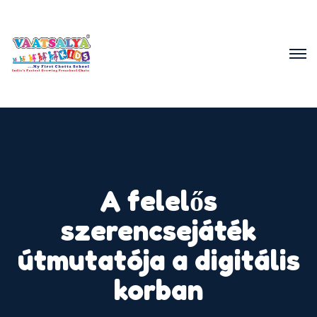
A felelős
szerencsejáték
útmutatója a digitális
korban