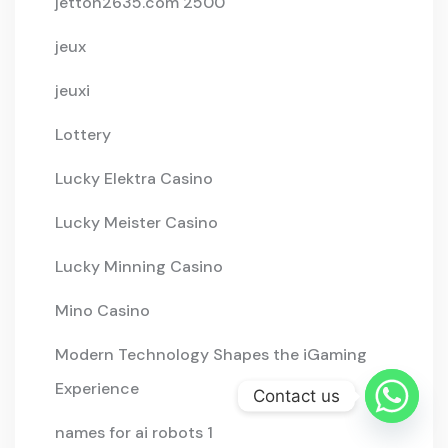
jetton2635.com 2500
jeux
jeuxi
Lottery
Lucky Elektra Casino
Lucky Meister Casino
Lucky Minning Casino
Mino Casino
Modern Technology Shapes the iGaming
Experience
Contact us
names for ai robots 1