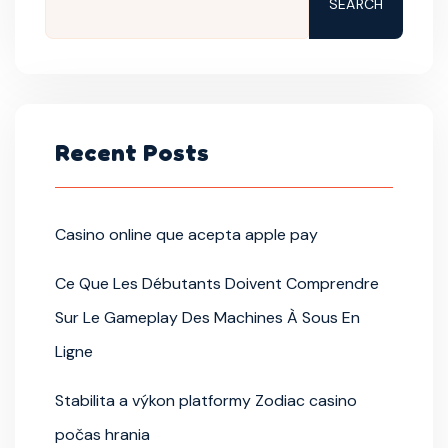
SEARCH
Recent Posts
Casino online que acepta apple pay
Ce Que Les Débutants Doivent Comprendre
Sur Le Gameplay Des Machines À Sous En
Ligne
Stabilita a výkon platformy Zodiac casino
počas hrania