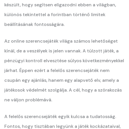
készült, hogy segítsen eligazodni ebben a világban,
különös tekintettel a forintban történő limitek
beállításának fontosságára.
Az online szerencsejáték világa számos lehetőséget
kínál, de a veszélyek is jelen vannak. A túlzott játék, a
pénzügyi kontroll elvesztése súlyos következményekkel
járhat. Éppen ezért a felelős szerencsejáték nem
csupán egy ajánlás, hanem egy alapvető elv, amely a
játékosok védelmét szolgálja. A cél, hogy a szórakozás
ne váljon problémává.
A felelős szerencsejáték egyik kulcsa a tudatosság.
Fontos, hogy tisztában legyünk a játék kockázataival,