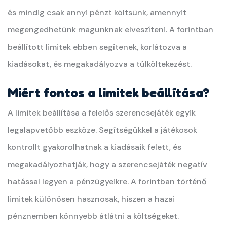
és mindig csak annyi pénzt költsünk, amennyit
megengedhetünk magunknak elveszíteni. A forintban
beállított limitek ebben segítenek, korlátozva a
kiadásokat, és megakadályozva a túlköltekezést.
Miért fontos a limitek beállítása?
A limitek beállítása a felelős szerencsejáték egyik
legalapvetőbb eszköze. Segítségükkel a játékosok
kontrollt gyakorolhatnak a kiadásaik felett, és
megakadályozhatják, hogy a szerencsejáték negatív
hatással legyen a pénzügyeikre. A forintban történő
limitek különösen hasznosak, hiszen a hazai
pénznemben könnyebb átlátni a költségeket.