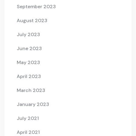
September 2023
August 2023
July 2023
June 2023
May 2023
April 2023
March 2023
January 2023
July 2021
April 2021