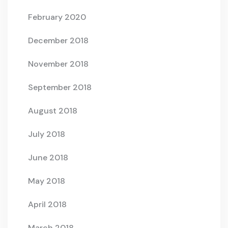
February 2020
December 2018
November 2018
September 2018
August 2018
July 2018
June 2018
May 2018
April 2018
March 2018