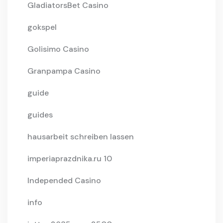
GladiatorsBet Casino
gokspel
Golisimo Casino
Granpampa Casino
guide
guides
hausarbeit schreiben lassen
imperiaprazdnika.ru 10
Independed Casino
info