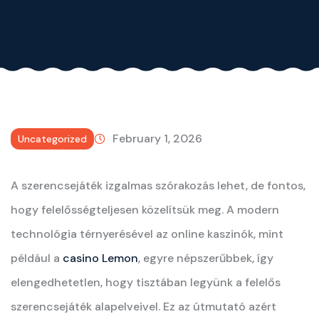
February 1, 2026
Uncategorized
A szerencsejáték izgalmas szórakozás lehet, de fontos,
hogy felelősségteljesen közelítsük meg. A modern
technológia térnyerésével az online kaszinók, mint
például a
casino Lemon
, egyre népszerűbbek, így
elengedhetetlen, hogy tisztában legyünk a felelős
szerencsejáték alapelveivel. Ez az útmutató azért