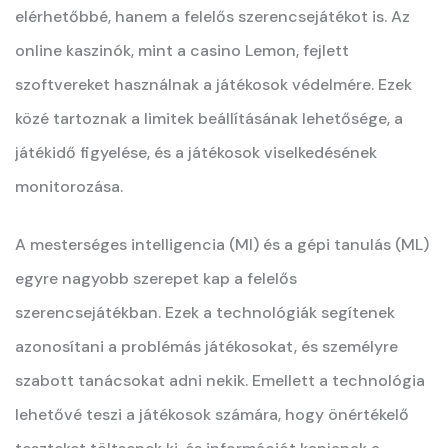
elérhetőbbé, hanem a felelős szerencsejátékot is. Az
online kaszinók, mint a casino Lemon, fejlett
szoftvereket használnak a játékosok védelmére. Ezek
közé tartoznak a limitek beállításának lehetősége, a
játékidő figyelése, és a játékosok viselkedésének
monitorozása.
A mesterséges intelligencia (MI) és a gépi tanulás (ML)
egyre nagyobb szerepet kap a felelős
szerencsejátékban. Ezek a technológiák segítenek
azonosítani a problémás játékosokat, és személyre
szabott tanácsokat adni nekik. Emellett a technológia
lehetővé teszi a játékosok számára, hogy önértékelő