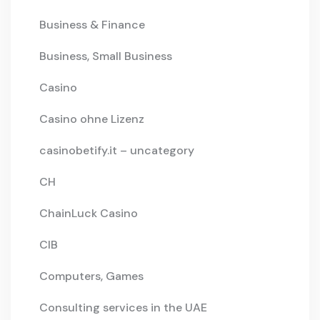
Business & Finance
Business, Small Business
Casino
Casino ohne Lizenz
casinobetify.it – uncategory
CH
ChainLuck Casino
CIB
Computers, Games
Consulting services in the UAE