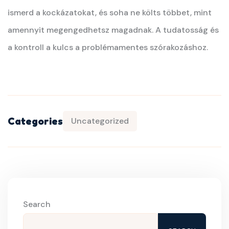
ismerd a kockázatokat, és soha ne költs többet, mint
amennyit megengedhetsz magadnak. A tudatosság és
a kontroll a kulcs a problémamentes szórakozáshoz.
Categories
Uncategorized
Search