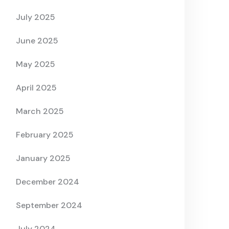
July 2025
June 2025
May 2025
April 2025
March 2025
February 2025
January 2025
December 2024
September 2024
July 2024