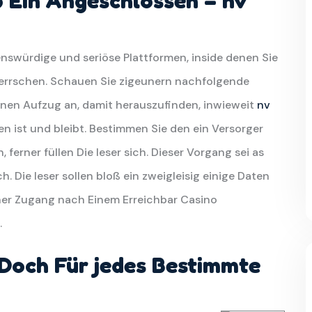
 Ein Angeschlossen – nv
enswürdige und seriöse Plattformen, inside denen Sie
errschen. Schauen Sie zigeunern nachfolgende
nen Aufzug an, damit herauszufinden, inwieweit
nv
en ist und bleibt. Bestimmen Sie den ein Versorger
 ferner füllen Die leser sich. Dieser Vorgang sei as
 Die leser sollen bloß ein zweigleisig einige Daten
ner Zugang nach Einem Erreichbar Casino
.
 Doch Für jedes Bestimmte