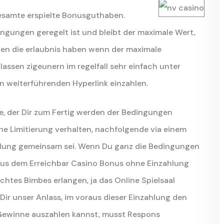
esamte erspielte Bonusguthaben.
ungen geregelt ist und bleibt der maximale Wert,
tzen die erlaubnis haben wenn der maximale
ssen zigeunern im regelfall sehr einfach unter
en weiterführenden Hyperlink einzahlen.
se, der Dir zum Fertig werden der Bedingungen
iche Limitierung verhalten, nachfolgende via einem
hlung gemeinsam sei. Wenn Du ganz die Bedingungen
 aus dem Erreichbar Casino Bonus ohne Einzahlung
htes Bimbes erlangen, ja das Online Spielsaal
Dir unser Anlass, im voraus dieser Einzahlung den
 Gewinne auszahlen kannst, musst Respons