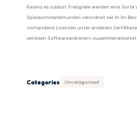
Kasino es zulässt. Freispiele werden eine Sorte 
Spielautomatenrunden verordnet sei. In ihr Bev
vorhandene Lizenzen unter anderem Zertifikate d
seriösen Softwareanbietern zusammenarbeitet
Categories
Uncategorized