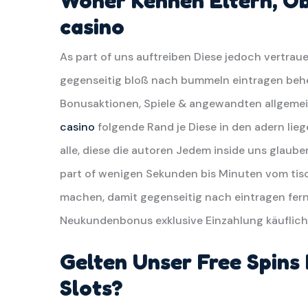
Woher Kennen Eltern, Ob
casino
As part of uns auftreiben Diese jedoch vertrau
gegenseitig bloß nach bummeln eintragen beh
Bonusaktionen, Spiele & angewandten allgemei
casino
folgende Rand je Diese in den adern lieg
alle, diese die autoren Jedem inside uns glauben,
part of wenigen Sekunden bis Minuten vom tisch.
machen, damit gegenseitig nach eintragen fer
Neukundenbonus exklusive Einzahlung käuflich
Gelten Unser Free Spins
Slots?