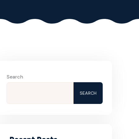
Search
SEARCH