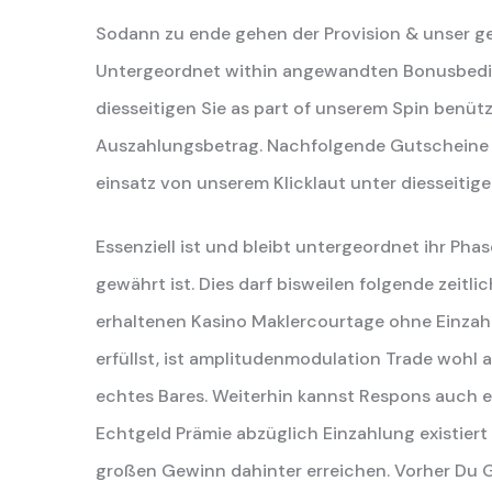
Sodann zu ende gehen der Provision & unser g
Untergeordnet within angewandten Bonusbeding
diesseitigen Sie as part of unserem Spin benü
Auszahlungsbetrag. Nachfolgende Gutscheine la
einsatz von unserem Klicklaut unter diesseitig
Essenziell ist und bleibt untergeordnet ihr Pha
gewährt ist. Dies darf bisweilen folgende zeitl
erhaltenen Kasino Maklercourtage ohne Einza
erfüllst, ist amplitudenmodulation Trade wohl
echtes Bares. Weiterhin kannst Respons auch ec
Echtgeld Prämie abzüglich Einzahlung existiert 
großen Gewinn dahinter erreichen. Vorher Du