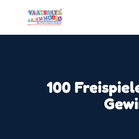
100 Freispie
Gewi