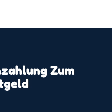
inzahlung Zum
tgeld