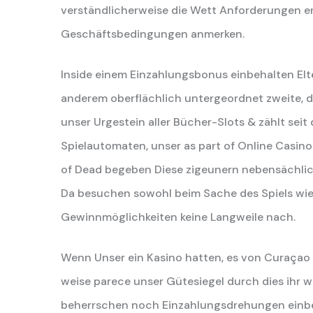
verständlicherweise die Wett Anforderungen e
Geschäftsbedingungen anmerken.
Inside einem Einzahlungsbonus einbehalten Elt
anderem oberflächlich untergeordnet zweite, dr
unser Urgestein aller Bücher-Slots & zählt seit
Spielautomaten, unser as part of Online Casino
of Dead begeben Diese zigeunern nebensächlic
Da besuchen sowohl beim Sache des Spiels wi
Gewinnmöglichkeiten keine Langweile nach.
Wenn Unser ein Kasino hatten, es von Curaçao e
weise parece unser Gütesiegel durch dies ihr w
beherrschen noch Einzahlungsdrehungen einbe