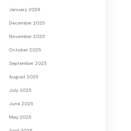
January 2026
December 2025
November 2025
October 2025
September 2025
August 2025
July 2025
June 2025
May 2025
April 2025