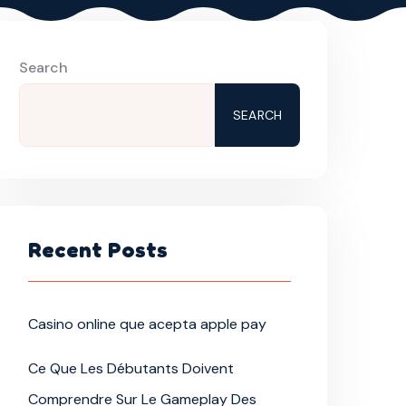
Search
SEARCH
Recent Posts
Casino online que acepta apple pay
Ce Que Les Débutants Doivent
Comprendre Sur Le Gameplay Des