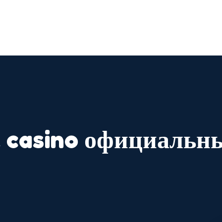
 casino официальн