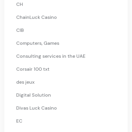
CH
ChainLuck Casino
CIB
Computers, Games
Consulting services in the UAE
Corsair 100 txt
des jeux
Digital Solution
Divas Luck Casino
EC