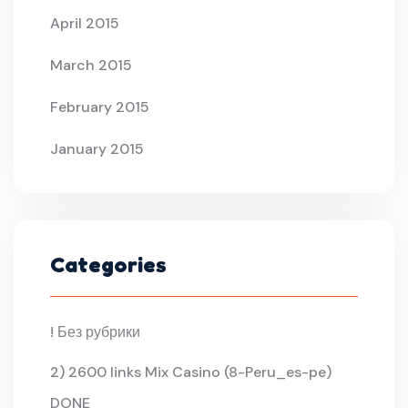
April 2015
March 2015
February 2015
January 2015
Categories
! Без рубрики
2) 2600 links Mix Casino (8-Peru_es-pe)
DONE