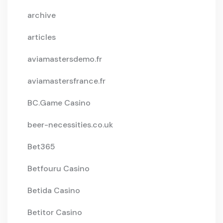
archive
articles
aviamastersdemo.fr
aviamastersfrance.fr
BC.Game Casino
beer-necessities.co.uk
Bet365
Betfouru Casino
Betida Casino
Betitor Casino