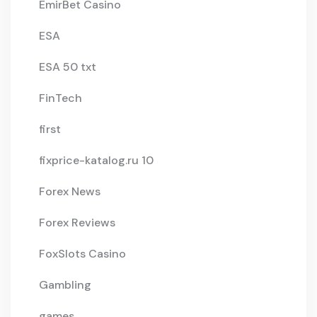
EmirBet Casino
ESA
ESA 50 txt
FinTech
first
fixprice-katalog.ru 10
Forex News
Forex Reviews
FoxSlots Casino
Gambling
games