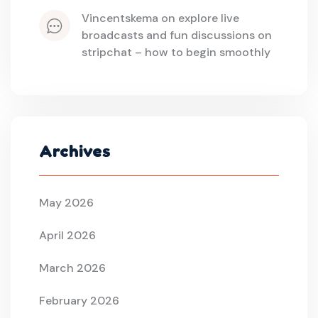
vincentskema
 on 
explore live 
broadcasts and fun discussions on 
stripchat – how to begin smoothly
Archives
May 2026
April 2026
March 2026
February 2026