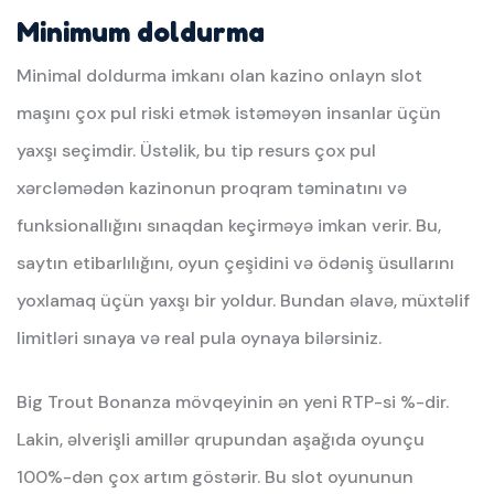
Minimum doldurma
Minimal doldurma imkanı olan kazino onlayn slot
maşını çox pul riski etmək istəməyən insanlar üçün
yaxşı seçimdir. Üstəlik, bu tip resurs çox pul
xərcləmədən kazinonun proqram təminatını və
funksionallığını sınaqdan keçirməyə imkan verir. Bu,
saytın etibarlılığını, oyun çeşidini və ödəniş üsullarını
yoxlamaq üçün yaxşı bir yoldur. Bundan əlavə, müxtəlif
limitləri sınaya və real pula oynaya bilərsiniz.
Big Trout Bonanza mövqeyinin ən yeni RTP-si %-dir.
Lakin, əlverişli amillər qrupundan aşağıda oyunçu
100%-dən çox artım göstərir. Bu slot oyununun