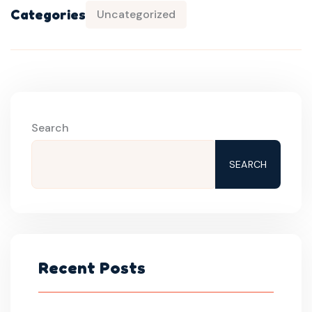
Categories
Uncategorized
Search
SEARCH
Recent Posts